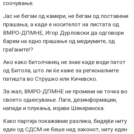
соочување.
Јас не бегам од камери, не бегам од поставени
прашања, а каде е носителот на листата од
ВМРО-ДПМНЕ, Игор Дурловски да одговори
барем на едно прашање од медиумите, од
граѓаните!?
Ако како битолчанец не знае каде води патот
од Битола, што ли ќе каже за регионалните
патишта во Струшко или Кичевско.
За жал, ВМРО-ДПМНЕ не промени ни точка во
своето однесување. Лаги, дезинформации,
напади и плукања, изјави Шекеринска.
Како партија покажавме разлика, бидејќи ниту
еден од СДСМ не беше над законот, ниту еден