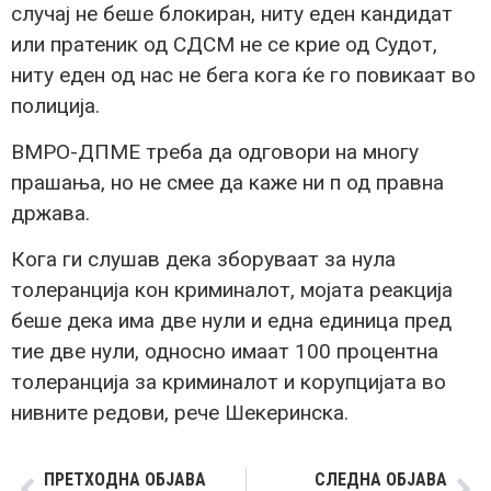
случај не беше блокиран, ниту еден кандидат
или пратеник од СДСМ не се крие од Судот,
ниту еден од нас не бега кога ќе го повикаат во
полиција.
ВМРО-ДПМЕ треба да одговори на многу
прашања, но не смее да каже ни п од правна
држава.
Кога ги слушав дека зборуваат за нула
толеранција кон криминалот, мојата реакција
беше дека има две нули и една единица пред
тие две нули, односно имаат 100 процентна
толеранција за криминалот и корупцијата во
нивните редови, рече Шекеринска.
ПРЕТХОДНА ОБЈАВА
СЛЕДНА ОБЈАВА