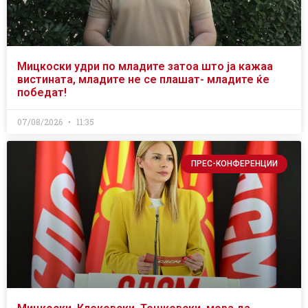
Мицкоски удри по младите затоа што ја кажаа
вистината, младите не се плашат- младите ќе
победат!
07/08/2026
11:35
ПРЕС-КОНФЕРЕНЦИИ