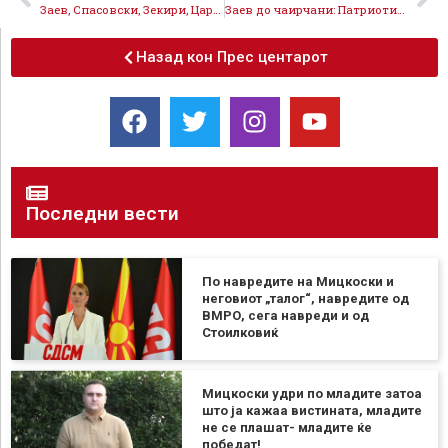
Заев, Спасовски, Зекири, Царовска и Димитров од Чаир: Победуваме затоа што сме заедно на патот на сигурна, европска Македонија со развојна економија
Заев до чаирчани: Патриотизам е да се крева економскиот стандард на граѓаните, патриотизам е младите луѓе да останат и да градат живот дома!
Назад кон Прес центарот
Последни вести
По навредите на Мицкоски и
неговиот „талог“, навредите од
ВМРО, сега навреди и од
Стоилковиќ
Мицкоски удри по младите затоа
што ја кажаа вистината, младите
не се плашат- младите ќе
победат!