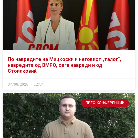
По навредите на Мицкоски и неговиот „талог“,
навредите од ВМРО, сега навреди и од
Стоилковиќ
07/08/2026
12:47
ПРЕС-КОНФЕРЕНЦИИ