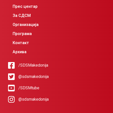
Прес центар
За СДСМ
Организација
Програма
Контакт
Архива
/SDSMakedonija
@sdsmakedonija
/SDSMtube
@sdsmakedonija