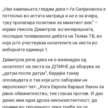
„Низ кампањата гледам дека г-ѓа Силјановска е
потполно во истата матрица и не е за вчера,
туку пропагира политики за минатиот век“ –
изјави Никола Димитров. во вечерашната,
последна телевизиска дебата на Телма ТВ, во
која што учествуваа носителите на листи во
изборната единица 1.
Димитров рече дека не е изненаден од
носителот на листа на ДПМНЕ да зборува за
„датум после датум“, бидејќи токму
опозицијата е таа која што заборави на
европскиот пат: „Кога Европа бараше Закон за
јавно обвинителство, тие гласаа против. И ден
денес има една дрска неконзистентност, да
речиме во тврдењето дека треба да се