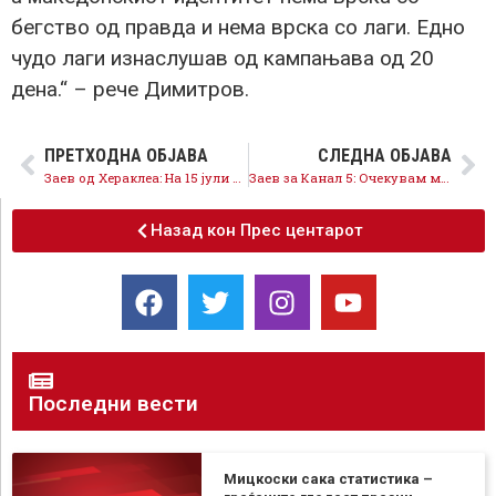
бегство од правда и нема врска со лаги. Едно
чудо лаги изнаслушав од кампањава од 20
дена.“ – рече Димитров.
ПРЕТХОДНА ОБЈАВА
СЛЕДНА ОБЈАВА
Заев од Хераклеа: На 15 јули излезете и гласајте за број 3, дајте поддршка за повисоки плати, за 600 милиони евра за македонското стопанство
Заев за Канал 5: Очекувам масовна излезеност на изборите, здравствените протоколи се обезбедени, нема ризик за гласачите
Назад кон Прес центарот
Последни вести
Мицкоски сака статистика –