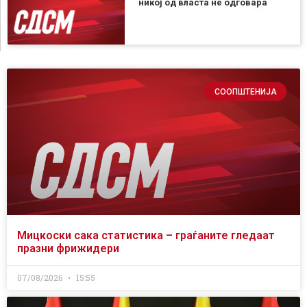
никој од власта не одговара
СООПШТЕНИЈА
Мицкоски сака статистика – граѓаните гледаат
празни фрижидери
07/08/2026
15:55