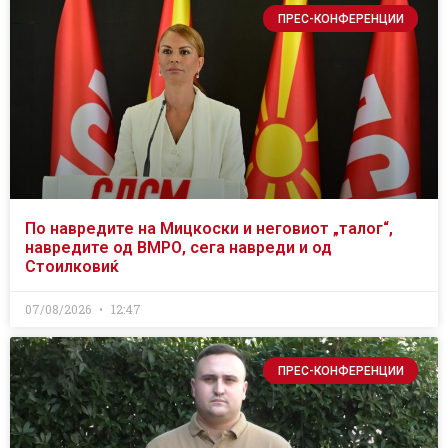
ПРЕС-КОНФЕРЕНЦИИ
По навредите на Мицкоски и неговиот „талог“,
навредите од ВМРО, сега навреди и од
Стоилковиќ
07/08/2026
12:47
ПРЕС-КОНФЕРЕНЦИИ