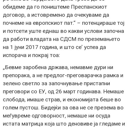
обидеме да го поништеме Преспанскиот
договор, а истовремено да очекуваме да
почнеме на европскиот пат.“ – потенцираше тој
и потсети уште еднаш во какви услови започна
да работи владата на СДСМ по преземањето
на 1 јуни 2017 година, и што се’ успеа да
испорача и покрај тоа:
„Бевме заробена држава, немавме дури ни
препорака, а не предлог-преговарачка рамка и
зелено светло за започнување пристапни
преговори со ЕУ, од 26 март годинава. Немаше
слобода, имаше страв, и економијата беше во
голем пустош. Бидејќи за ова не се презема во
меѓувреме одговорност, немаше ни осуда
истата матрица која што деновиве ја гледаме и