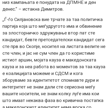
низ кампањата е понудата на ДПМНЕ и ден
денес.“ – истакна Димитров.
„Ѓ-ѓо Силјановска вие трчате за таа политичка
партија која што меѓудругото има и обвинение
за злосторничко здружување втор пат сте
кандидат, бевте претседателски кандидат сега
сте прв во Скопје, носител на листата велите не
сте член, и јас не сум член да го користиме
истиот аршин, мојата кауза е македонската
кауза и за неа работа во моментов за таа кауза
е коалицијата можеме и СДСМ и кога
зборуваме за идентитетот спомнавте дури и
интегритет не знам дали сте сериозна меѓу
вашите носители, не знам колку луѓе има кои
што имаат некаква фаза во кривична постапка
а македонскиот идентитет нема врска со