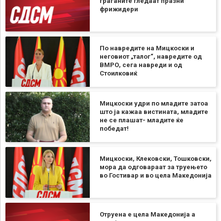
граѓаните гледаат празни
фрижидери
По навредите на Мицкоски и
неговиот „талог“, навредите од
ВМРО, сега навреди и од
Стоилковиќ
Мицкоски удри по младите затоа
што ја кажаа вистината, младите
не се плашат- младите ќе
победат!
Мицкоски, Клековски, Тошковски,
мора да одговараат за труењето
во Гостивар и во цела Македонија
Отруена е цела Македонија а