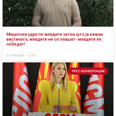
Мицкоски удри по младите затоа што ја кажаа
вистината, младите не се плашат- младите ќе
победат!
07/08/2026
11:35
ПРЕС-КОНФЕРЕНЦИИ