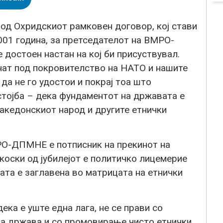
од Охридскиот рамковен договор, кој стави
001 година, за претседателот на ВМРО-
достоен настан на кој би присуствувал.
нат под покровителство на НАТО и нашите
да не го удостои и покрај тоа што
стојба – дека фундаментот на државата е
акедонскиот народ и другите етнички
РО-ДПМНЕ е потписник на прекинот на
цкоски од јубилејот е политичко лицемерие
ата е заглавена во матрицата на етнички
дека е уште една лага, не се прави со
ка држава и со промовирање чисто етнички