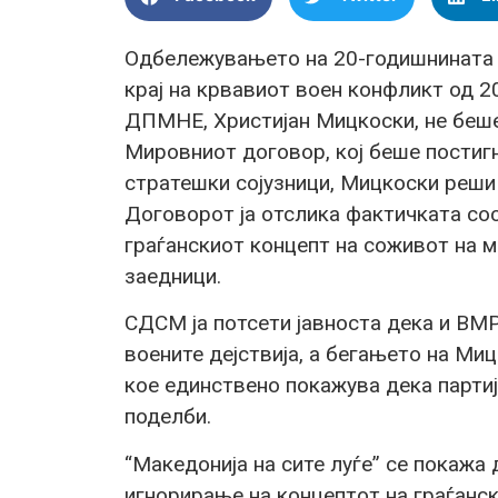
Одбележувањето на 20-годишнината 
крај на крвавиот воен конфликт од 2
ДПМНЕ, Христијан Мицкоски, не беше 
Мировниот договор, кој беше постиг
стратешки сојузници, Мицкоски реши 
Договорот ја отслика фактичката со
граѓанскиот концепт на соживот на м
заедници.
СДСМ ја потсети јавноста дека и ВМ
воените дејствија, а бегањето на Ми
кое единствено покажува дека партиј
поделби.
“Македонија на сите луѓе” се покажа 
игнорирање на концептот на граѓанс