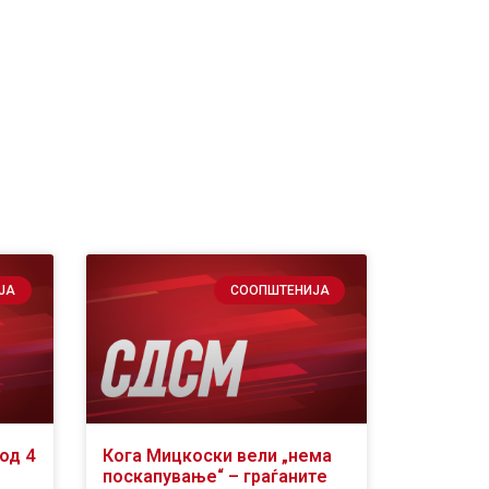
ЈА
СООПШТЕНИЈА
од 4
Кога Мицкоски вели „нема
поскапување“ – граѓаните