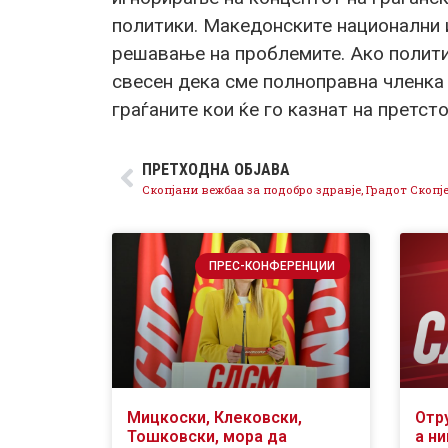
политики. Македонските национални и
решавање на проблемите. Ако полити
свесен дека сме полноправна членка 
граѓаните кои ќе го казнат на претст
ПРЕТХОДНА ОБЈАВА
ПРЕС-КОНФЕРЕНЦИИ
Мицкоски, Клековски,
Отр
Тошковски, мора да
а ни