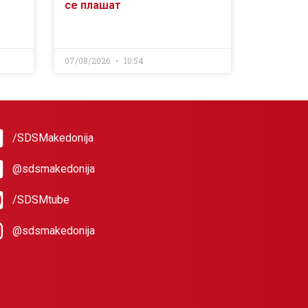
се плашат
07/08/2026
10:54
/SDSMakedonija
@sdsmakedonija
/SDSMtube
@sdsmakedonija