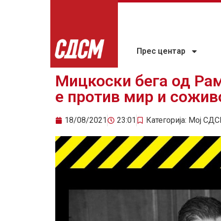
Прес центар
Мицкоски бега од Рам
е против мир и сожив
18/08/2021
23:01
Категорија:
Мој СДС