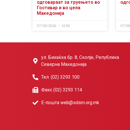
одговараат за труењето во
одг
Гостивар и во цела
Македонија
07/08/2026
10:56
07/0
ул. Бихаќка бр. 8, Скопје, Република
Северна Македонија
Тел. (02) 3293 100
Факс (02) 3293 114
Е-пошта web@sdsm.org.mk