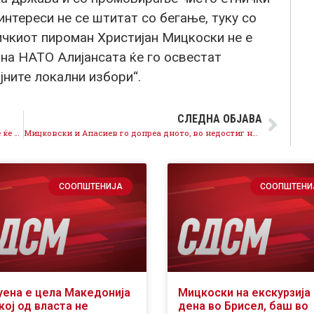
нтереси не се штитат со бегање, туку со
чкиот пироман Христијан Мицкоски не е
на НАТО Алијансата ќе го освестат
ојните локални избори“.
СЛЕДНА ОБЈАВА
Скопјани вежбаа за подобро здравје, Градот Скопје ќе отвори две летни сцени
Мицковски и Апасиев го допреа дното, во недостиг на аргументи се борат со пцовки, навреди и лаги
СООПШТЕНИЈА
СООПШТЕНИ
уена е цела Македонија
Мицкоски на екскурзија 
кој од власта не
дена во Брисел, баш во