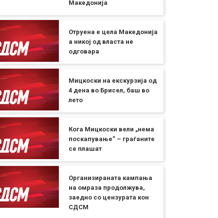
Македонија
Отруена е цела Македонија
а никој од власта не
одговара
Мицкоски на екскурзија од
4 дена во Брисел, баш во
лето
Кога Мицкоски вели „нема
поскапување“ – граѓаните
се плашат
Организираната кампања
на омраза продолжува,
заедно со цензурата кон
СДСМ