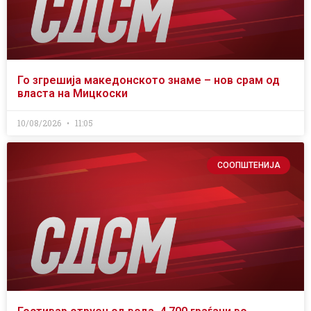
Го згрешија македонското знаме – нов срам од
власта на Мицкоски
10/08/2026
11:05
СООПШТЕНИЈА