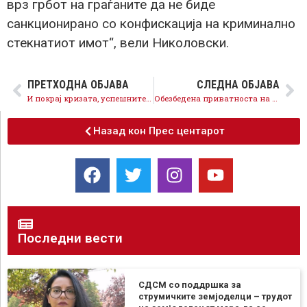
врз грбот на граѓаните да не биде
санкционирано со конфискација на криминално
стекнатиот имот“, вели Николовски.
ПРЕТХОДНА ОБЈАВА
СЛЕДНА ОБЈАВА
И покрај кризата, успешните економски политики на Владата на СДСМ ги потврди и „Стандард и Пурс“
Обезбедена приватноста на граѓаните со новиот Закон за заштита на лични податоци
Назад кон Прес центарот
Последни вести
СДСМ со поддршка за
струмичките земјоделци – трудот