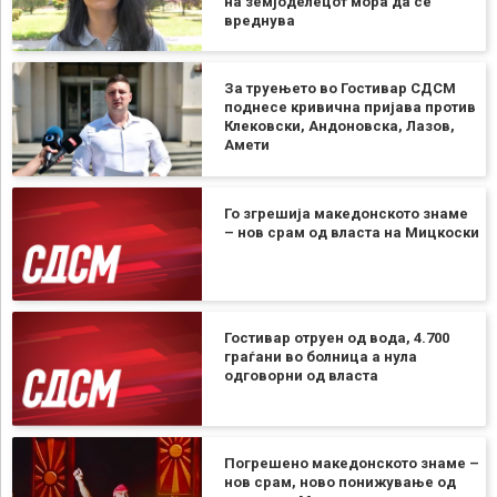
на земјоделецот мора да се
вреднува
За труењето во Гостивар СДСМ
поднесе кривична пријава против
Клековски, Андоновска, Лазов,
Амети
Го згрешија македонското знаме
– нов срам од власта на Мицкоски
Гостивар отруен од вода, 4.700
граѓани во болница а нула
одговорни од власта
Погрешено македонското знаме –
нов срам, ново понижување од