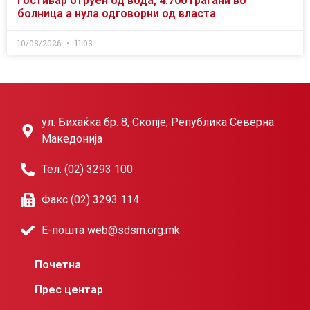
Гостивар отруен од вода, 4.700 граѓани во
болница а нула одговорни од власта
10/08/2026
11:03
ул. Бихаќка бр. 8, Скопје, Република Северна
Македонија
Тел. (02) 3293 100
Факс (02) 3293 114
Е-пошта web@sdsm.org.mk
Почетна
Прес центар