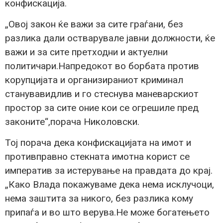
конфискација.
„Овој закон ќе важи за сите граѓани, без
разлика дали остварувале јавни должности, ќе
важи и за сите претходни и актуелни
политичари.Напредокот во борбата против
корупцијата и организираниот криминал
станувавидлив и го стеснува маневарскиот
простор за сите оние кои се огрешиле пред
законите“,порача Николовски.
Тој порача дека конфискацијата на имот и
противправно стекната имотна корист се
императив за истерување на правдата до крај.
„Како Влада покажуваме дека нема исклучоци,
нема заштита за никого, без разлика кому
припаѓа и во што верува.Не може богатењето