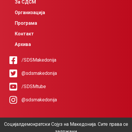
За СДСМ
Организација
Програма
Контакт
Архива
/SDSMakedonija
@sdsmakedonija
/SDSMtube
@sdsmakedonija
Социјалдемократски Сојуз на Македонија. Сите права се
задржани