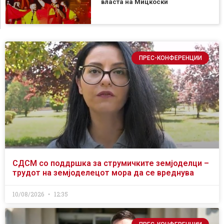
власта на Мицкоски
ПРЕС-КОНФЕРЕНЦИИ
СДСМ со поддршка за струмичките земјоделци –
трудот на земјоделецот мора да се вреднува
10/08/2026
12:35