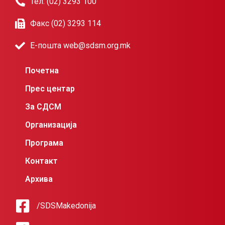
Тел. (02) 3293 100
Факс (02) 3293 114
Е-пошта web@sdsm.org.mk
Почетна
Прес центар
За СДСМ
Организација
Програма
Контакт
Архива
/SDSMakedonija