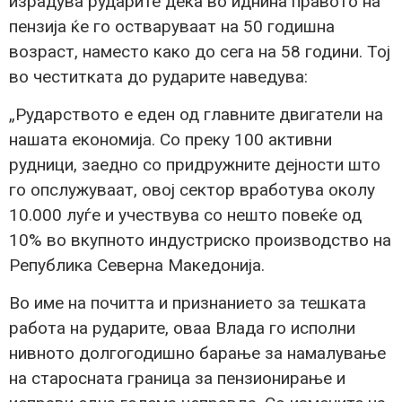
израдува рударите дека во иднина правото на
пензија ќе го остваруваат на 50 годишна
возраст, наместо како до сега на 58 години. Тој
во честитката до рударите наведува:
„Рударството е еден од главните двигатели на
нашата економија. Со преку 100 активни
рудници, заедно со придружните дејности што
го опслужуваат, овој сектор вработува околу
10.000 луѓе и учествува со нешто повеќе од
10% во вкупното индустриско производство на
Република Северна Македонија.
Во име на почитта и признанието за тешката
работа на рударите, оваа Влада го исполни
нивното долгогодишно барање за намалување
на старосната граница за пензионирање и