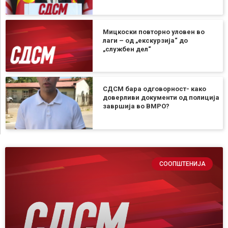
Мицкоски повторно уловен во
лаги – од „екскурзија“ до
„службен дел“
СДСМ бара одговорност- како
доверливи документи од полиција
завршија во ВМРО?
СООПШТЕНИЈА