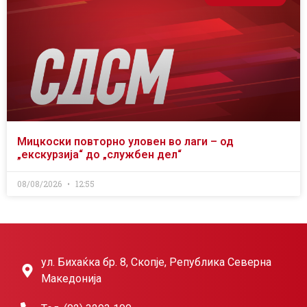
Мицкоски повторно уловен во лаги – од
„екскурзија“ до „службен дел“
08/08/2026
12:55
ул. Бихаќка бр. 8, Скопје, Република Северна
Македонија