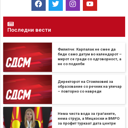
Последни вести
Филипче: Карпалак не смее да
биде само датум во календарот –
мирот се гради со одговорност, а
не со поделби
Директорот на Стоилковиќ за
образование со речник на уличар
– повторно со навреди
Нема чиста вода за граѓаните,
нема струја, а Мицкоски и ВМРО
за профит туркаат дата центри