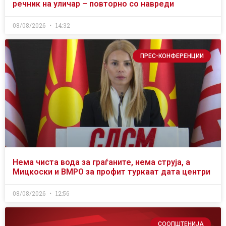
речник на уличар – повторно со навреди
08/08/2026
14:32
ПРЕС-КОНФЕРЕНЦИИ
Нема чиста вода за граѓаните, нема струја, а
Мицкоски и ВМРО за профит туркаат дата центри
08/08/2026
12:56
СООПШТЕНИЈА