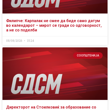
Филипче: Карпалак не смее да биде само датум
во календарот – мирот се гради со одговорност,
а не со поделби
08/08/2026
15:24
СООПШТЕНИЈА
Директорот на Стоилковиќ за образование со