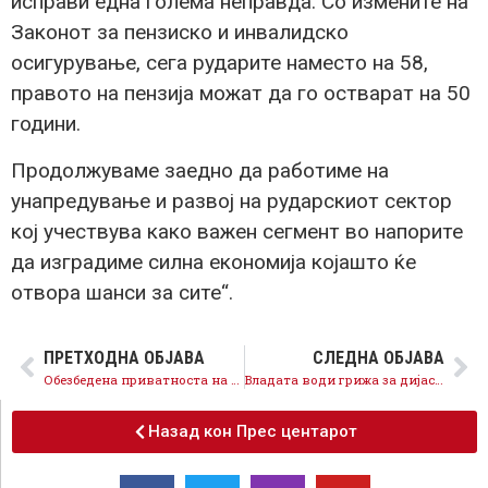
исправи една голема неправда. Со измените на
Законот за пензиско и инвалидско
осигурување, сега рударите наместо на 58,
правото на пензија можат да го остварат на 50
години.
Продолжуваме заедно да работиме на
унапредување и развој на рударскиот сектор
кој учествува како важен сегмент во напорите
да изградиме силна економија којашто ќе
отвора шанси за сите“.
ПРЕТХОДНА ОБЈАВА
СЛЕДНА ОБЈАВА
Обезбедена приватноста на граѓаните со новиот Закон за заштита на лични податоци
Владата води грижа за дијаспората, набавени 15 базни станици за лични документи
Назад кон Прес центарот