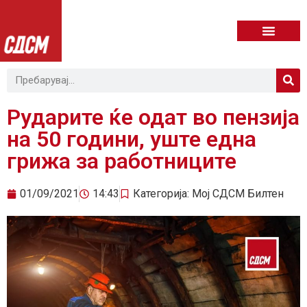
Рударите ќе одат во пензија
на 50 години, уште една
грижа за работниците
01/09/2021
14:43
Категорија:
Мој СДСМ Билтен