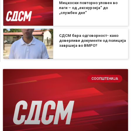
Мицкоски повторно уловен во
лаги – од „екскурзија“ до
„службен дел“
СДСМ бара одговорност- како
доверливи документи од полиција
завршија во ВМРО?
СООПШТЕНИЈА