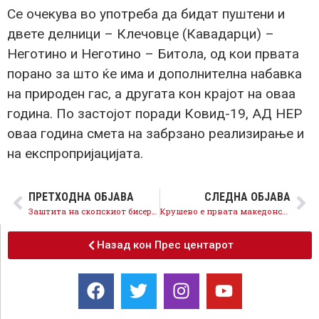
Се очекува во употреба да бидат пуштени и
двете делници – Клечовце (Кавадарци) –
Неготино и Неготино – Битола, од кои првата
порано за што ќе има и дополнителна набавка
на природен гас, а другата кон крајот на оваа
година. По застојот поради Ковид-19, АД НЕР
оваа година смета на забрзано реализирање и
на експропријацијата.
ПРЕТХОДНА ОБЈАВА
СЛЕДНА ОБЈАВА
Заштита на скопскиот бисер – Владата го прогласи Водно за заштитено подрачје
Крушево е првата македонска општина со европски сертификат за безбедна Ковид дестинација
Назад кон Прес центарот