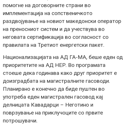
помогне на договорните страни во
имплементација на сопственичкото
раздвојување на новиот македонски оператор
на преносниот систем и да учествува во
неговата сертификација во согласност со
правилата на Третиот енергетски пакет.
Национализацијата на АД ГА-МА, беше еден од
приоритетите на АД НЕР. Во програмата
стоеше дека годинава како друг приоритет е
доизградбата на магистралните гасоводи.
Планирано е конечно да биде пуштен во
употреба еден магистрален гасовод кај
делницата Кавадарци – Неготино и
поврзување на приклучоците со првите
потрошувачи.