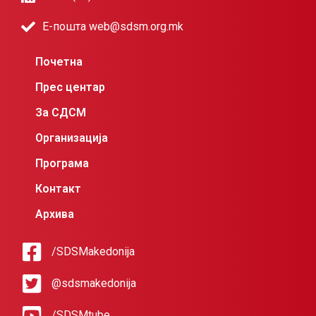
Е-пошта web@sdsm.org.mk
Почетна
Прес центар
За СДСМ
Организација
Програма
Контакт
Архива
/SDSMakedonija
@sdsmakedonija
/SDSMtube