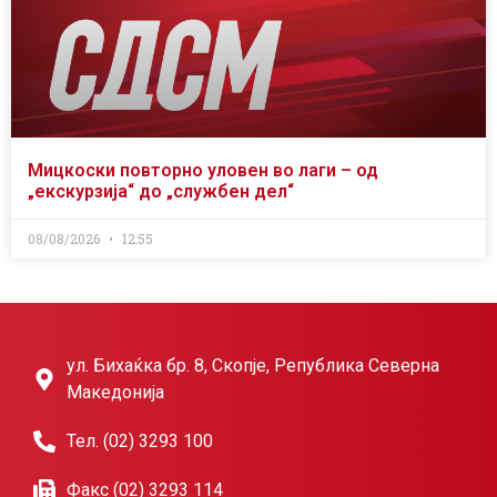
Мицкоски повторно уловен во лаги – од
„екскурзија“ до „службен дел“
08/08/2026
12:55
ул. Бихаќка бр. 8, Скопје, Република Северна
Македонија
Тел. (02) 3293 100
Факс (02) 3293 114