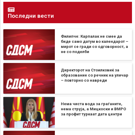
Последни вести
Филипче: Карпалак не смее да
биде само датум во календарот –
мирот се гради со одговорност, а
не со поделби
Директорот на Стоилковиќ за
образование со речник на уличар
– повторно со навреди
Нема чиста вода за граѓаните,
нема струја, а Мицкоски и ВМРО
за профит туркаат дата центри