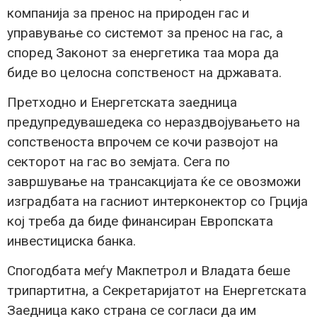
компанија за пренос на природен гас и
управување со системот за пренос на гас, а
според Законот за енергетика таа мора да
биде во целосна сопственост на државата.
Претходно и Енергетската заедница
предупредувашедека со нераздвојувањето на
сопственоста впрочем се кочи развојот на
секторот на гас во земјата. Сега по
завршување на трансакцијата ќе се овозможи
изградбата на гасниот интерконектор со Грција
кој треба да биде финансиран Европската
инвестициска банка.
Спогодбата меѓу Макпетрол и Владата беше
трипартитна, а Секретаријатот на Енергетската
Заедница како страна се согласи да им