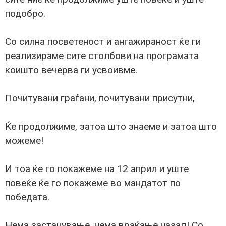
подобро.
Со силна посветеност и ангажираност ќе ги
реализираме сите столбови на програмата
коишто вечерва ги усвоивме.
Почитувани граѓани, почитувани присутни,
Ќе продолжиме, затоа што знаеме и затоа што
можеме!
И тоа ќе го покажеме на 12 април и уште
повеќе ќе го покажеме во мандатот по
победата.
Нема застанување, нема враќање назад! Со