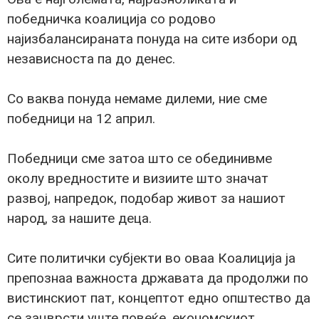
победничка коалиција со родово
најизбалансираната понуда на сите избори од
независноста па до денес.
Со ваква понуда немаме дилеми, ние сме
победници на 12 април.
Победници сме затоа што се обединивме
околу вредностите и визиите што значат
развој, напредок, подобар живот за нашиот
народ, за нашите деца.
Сите политички субјекти во оваа Коалиција ја
препознаа важноста државата да продолжи по
вистинскиот пат, концептот едно општество да
се зацврсти уште повеќе, економскиот