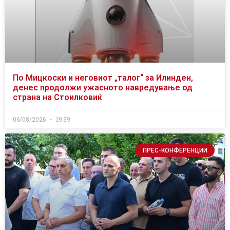
По Мицкоски и неговиот „талог“ за Илинден,
денес продолжи ужасното навредување од
страна на Стоилковиќ
06/08/2026
19:39
ПРЕС-КОНФЕРЕНЦИИ