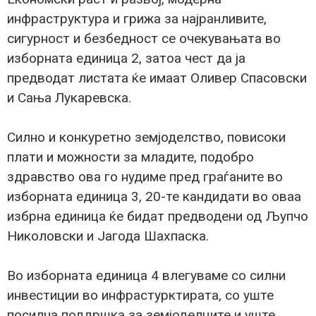
инфраструктура и грижа за најранливите,
сигурност и безбедност се очекувањата во
изборната единица 2, затоа чест да ја
предводат листата ќе имаат Оливер Спасовски
и Сања Лукаревска.
Силно и конкуретно земјоделство, повисоки
плати и можности за младите, подобро
здравство ова го нудиме пред граѓаните во
изборната единица 3, 20-те кандидати во оваа
избрна единица ќе бидат предводени од Љупчо
Николовски и Јагода Шахпаска.
Во изборната единица 4 влегуваме со силни
инвестиции во инфрастурктирата, со уште
посилна поддршка за земјоделците и уште