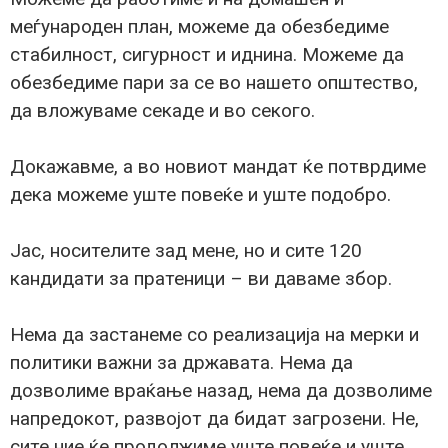
меѓународен план, можеме да обезбедиме
стабилност, сигурност и иднина. Можеме да
обезбедиме пари за се во нашето општество,
да вложуваме секаде и во секого.
Докажавме, а во новиот мандат ќе потврдиме
дека можеме уште повеќе и уште подобро.
Јас, носителите зад мене, но и сите 120
кандидати за пратеници – ви даваме збор.
Нема да застанеме со реализација на мерки и
политики важни за државата. Нема да
дозволиме враќање назад, нема да дозволиме
напредокот, развојот да бидат загрозени. Не,
сите ние ќе продолжиме уште повеќе и уште