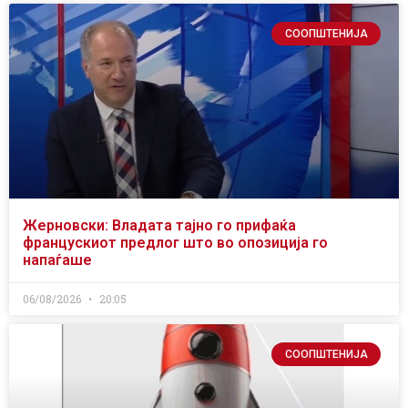
СООПШТЕНИЈА
Жерновски: Владата тајно го прифаќа
францускиот предлог што во опозиција го
напаѓаше
06/08/2026
20:05
СООПШТЕНИЈА