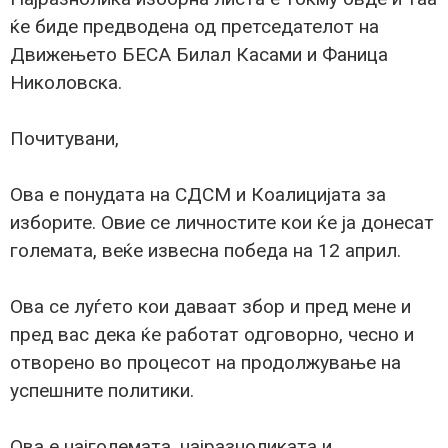
ќе биде предводена од претседателот на
Движењето БЕСА Билал Касами и Фаница
Николовска.
Почитувани,
Ова е понудата на СДСМ и Коалицијата за
изборите. Овие се личностите кои ќе ја донесат
големата, веќе извесна победа на 12 април.
Ова се луѓето кои даваат збор и пред мене и
пред вас дека ќе работат одговорно, чесно и
отворено во процесот на продолжување на
успешните политики.
Ова е најголемата, најразноликата и