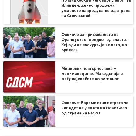
По Мицкоски и неговиот „талог“ за
Илинден, денес продолжи
ужасното навредување од страна
на Стоилковиќ
Филипче за прифаќањето на
Францускиот предлог од власта:
Кој оди на екскурзија во лето, во
Брисел?
Мицкоски повторно лаже –
минималецот во Македонија е
меѓу најслабите во регионот
Филипче: Бараме итна истрага за
нападот на децата во Ново Село
од страна на ВМРО