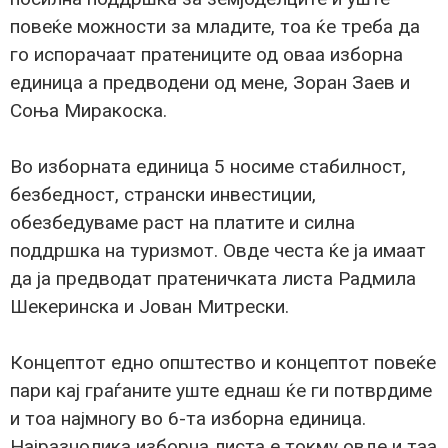
повеќе можности за младите, тоа ќе треба да
го испорачаат пратениците од оваа изборна
единица а предводени од мене, Зоран Заев и
Соња Миракоска.
Во изборната единица 5 носиме стабилност,
безбедност, странски инвестиции,
обезбедуваме раст на платите и силна
поддршка на туризмот. Овде честа ќе ја имаат
да ја предводат пратеничката листа Радмила
Шекеринска и Јован Митрески.
Концептот едно општество и концептот повеќе
пари кај граѓаните уште еднаш ќе ги потврдиме
и тоа најмногу во 6-та изборна единица.
Најразнолика изборна листа е токму овде и таа