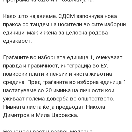
Како што најавивме, СДСМ започнува нова
пракса со тандем на носители во сите изборни
единици, маж и жена за целосна родова
еднаквост.
Граѓаните во изборната единица 1, очекуваат
правда и правичност, интеграција во ЕУ,
повисоки плати и пензии и чиста животна
средина. Пред граѓаните во изборна единица 1
настапуваме со 20 имиња на личности кои
уживаат голема доверба во општеството.
Нивната листа ќе ја предводат Никола
Димитров и Мила Царовска.
Економски раст и развој, модерна