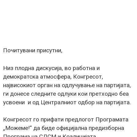
Почитувани присутни,
Низ плодна дискусија, во работна и
демократска атмосфера, Конгресот,
највисокиот орган на одлучување на партијата,
ги донесе следните одлуки кои претходно беа
усвоени и од Централниот одбор на партијата.
Конгресот го прифати предлогот Програмата
„Можеме!“ да биде официјална предизборна
Програма на СДСМ и Коалицијата.