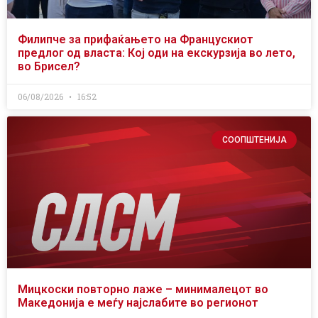
Филипче за прифаќањето на Францускиот
предлог од власта: Кој оди на екскурзија во лето,
во Брисел?
06/08/2026
16:52
СООПШТЕНИЈА
Мицкоски повторно лаже – минималецот во
Македонија е меѓу најслабите во регионот