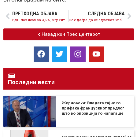
ПРЕТХОДНА ОБЈАВА
СЛЕДНА ОБЈАВА
БДП повисок за 3,6 %, мерките и политиките на СДСМ ја надминаа проекцијата и градат стабилна економија
Не е добро да се одложат изборите, нема таква причина, на лидерската средба ќе прецизираме каков вид кампања ќе се води
Назад кон Прес центарот
Последни вести
Жерновски: Владата тајно го
прифаќа францускиот предлог
што во опозиција го напаѓаше