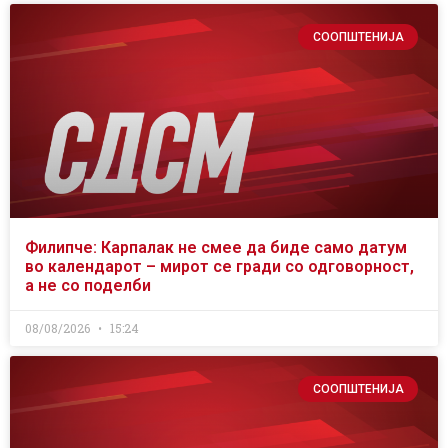
СООПШТЕНИЈА
Филипче: Карпалак не смее да биде само датум
во календарот – мирот се гради со одговорност,
а не со поделби
08/08/2026
15:24
СООПШТЕНИЈА