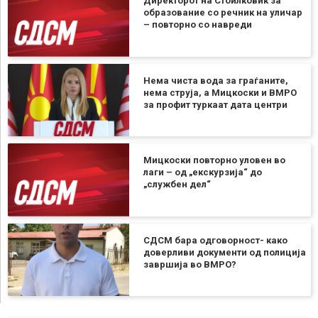
Директорот на Стоилковиќ за
образование со речник на уличар
– повторно со навреди
Нема чиста вода за граѓаните,
нема струја, а Мицкоски и ВМРО
за профит туркаат дата центри
Мицкоски повторно уловен во
лаги – од „екскурзија“ до
„службен дел“
СДСМ бара одговорност- како
доверливи документи од полиција
завршија во ВМРО?