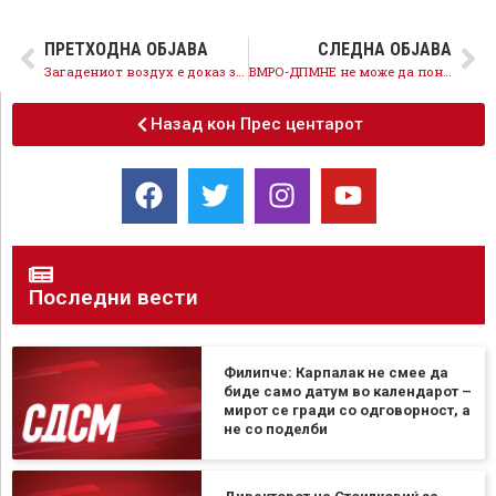
ПРЕТХОДНА ОБЈАВА
СЛЕДНА ОБЈАВА
Загадениот воздух е доказ за неуспехот на популистичката акција, се спроведуваат системски мерки за почист воздух
ВМРО-ДПМНЕ не може да понуди ништо освен лажни вести, законските прописи важат за сите подеднако
Назад кон Прес центарот
Последни вести
Филипче: Карпалак не смее да
биде само датум во календарот –
мирот се гради со одговорност, а
не со поделби