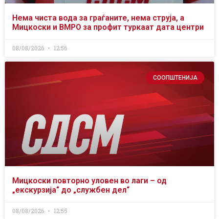
Нема чиста вода за граѓаните, нема струја, а
Мицкоски и ВМРО за профит туркаат дата центри
08/08/2026
12:56
СООПШТЕНИЈА
Мицкоски повторно уловен во лаги – од
„екскурзија“ до „службен дел“
08/08/2026
12:55