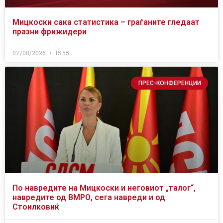
Мицкоски сака статистика – граѓаните гледаат
празни фрижидери
07/08/2026
15:55
ПРЕС-КОНФЕРЕНЦИИ
По навредите на Мицкоски и неговиот „талог“,
навредите од ВМРО, сега навреди и од
Стоилковиќ