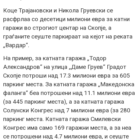
Коце Трајановски и Никола Груевски се
расфрлаа со десетици милиони евра за катни
гаражи во строгиот центар на Скопје, а
граѓаните сеуште паркираат на кејот на реката
„Вардар“.
На пример, за катната гаража „Тодор
Александров“ на улица „Даме Груев“ Градот
Скопје потроши над 17.3 милиони евра за 605
паркинг места. За катната гаража „Македонска
фаланга“ беа потрошени над 11.1 милиони евра
(за 445 паркинг места), а за катната гаража
Солунски Конгрес над 7 милиони евра (за 280
паркинг места. Катната гаража Смилевски
Конгрес има само 169 гаражни места, а за неа
се потрошени над 4.7 милиони евра, и сеуште