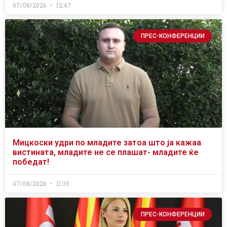
07/08/2026
12:47
ПРЕС-КОНФЕРЕНЦИИ
Мицкоски удри по младите затоа што ја кажаа
вистината, младите не се плашат- младите ќе
победат!
07/08/2026
11:35
ПРЕС-КОНФЕРЕНЦИИ