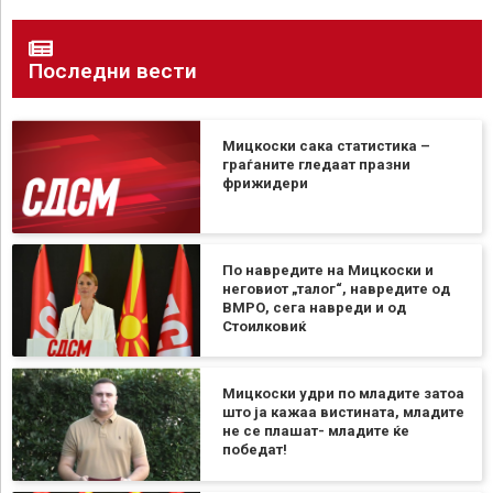
Последни вести
Мицкоски сака статистика –
граѓаните гледаат празни
фрижидери
По навредите на Мицкоски и
неговиот „талог“, навредите од
ВМРО, сега навреди и од
Стоилковиќ
Мицкоски удри по младите затоа
што ја кажаа вистината, младите
не се плашат- младите ќе
победат!