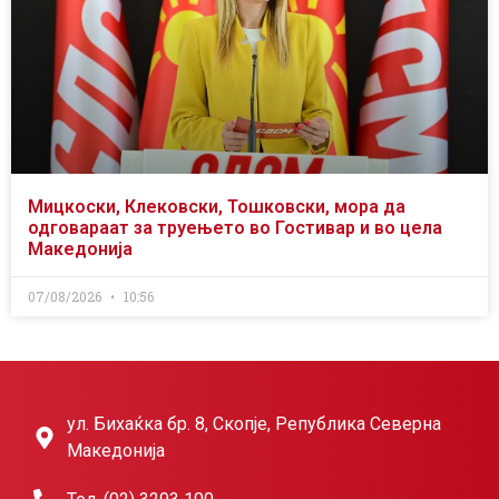
Мицкоски, Клековски, Тошковски, мора да
одговараат за труењето во Гостивар и во цела
Македонија
07/08/2026
10:56
ул. Бихаќка бр. 8, Скопје, Република Северна
Македонија