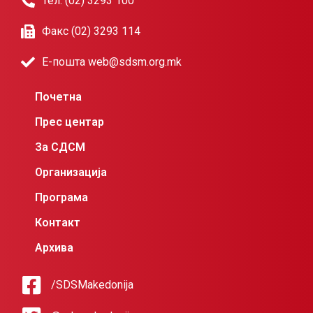
Тел. (02) 3293 100
Факс (02) 3293 114
Е-пошта web@sdsm.org.mk
Почетна
Прес центар
За СДСМ
Организација
Програма
Контакт
Архива
/SDSMakedonija