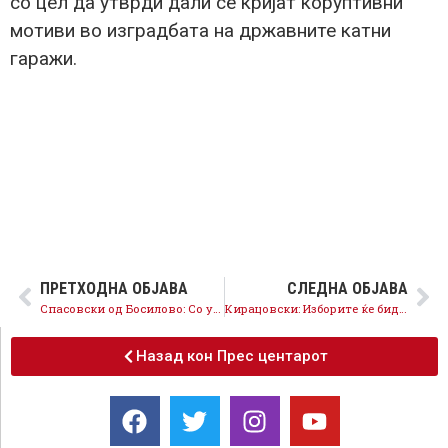
со цел да утврди дали се кријат коруптивни
мотиви во изградбата на државните катни
гаражи.
ПРЕТХОДНА ОБЈАВА
СЛЕДНА ОБЈАВА
Спасовски од Босилово: Со успешни општини ќе имаме и успешна Македонија, создаваме пристојни услови за живот за сите
Кирацовски: Изборите ќе бидат фер и слободни, да ги заокружиме промените и во Тетово
Назад кон Прес центарот