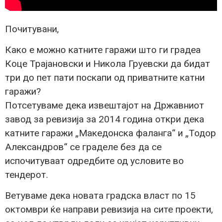
Почитувани,
Како е можно катните гаражи што ги градеа
Коце Трајановски и Никола Груевски да бидат
три до пет пати поскапи од приватните катни
гаражи?
Потсетуваме дека извештајот на Државниот
завод за ревизија за 2014 година откри дека
катните гаражи „Македонска фаланга“ и „Тодор
Александров“ се граделе без да се
испочитуваат одредбите од условите во
тендерот.
Ветуваме дека новата градска власт по 15
октомври ќе направи ревизија на сите проекти,