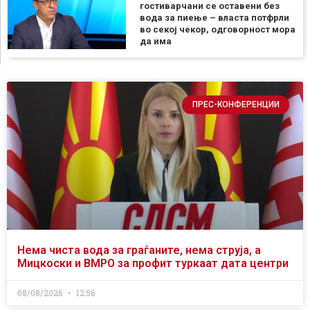
гостиварчани се оставени без
вода за пиење – власта потфрли
во секој чекор, одговорност мора
да има
ПРЕС-КОНФЕРЕНЦИИ
Нема чиста вода за граѓаните, нема струја, а
Мицкоски и ВМРО за профит туркаат дата центри
08/08/2026
12:56