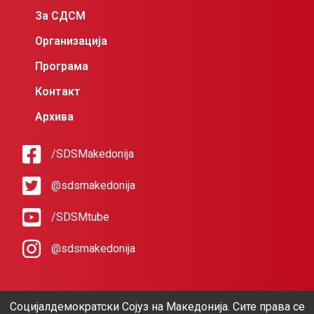
За СДСМ
Организација
Програма
Контакт
Архива
/SDSMakedonija
@sdsmakedonija
/SDSMtube
@sdsmakedonija
Социјалдемократски Сојуз на Македонија. Сите права се