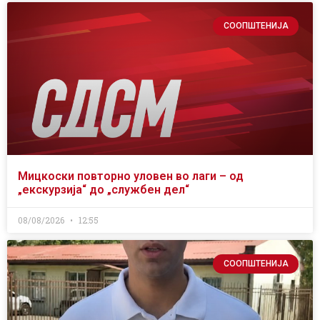
СООПШТЕНИЈА
Мицкоски повторно уловен во лаги – од
„екскурзија“ до „службен дел“
08/08/2026
12:55
СООПШТЕНИЈА