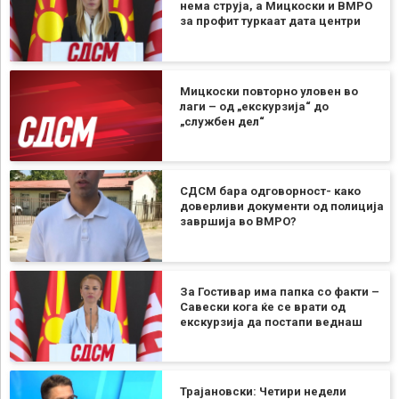
нема струја, а Мицкоски и ВМРО
за профит туркаат дата центри
Мицкоски повторно уловен во
лаги – од „екскурзија“ до
„службен дел“
СДСМ бара одговорност- како
доверливи документи од полиција
завршија во ВМРО?
За Гостивар има папка со факти –
Савески кога ќе се врати од
екскурзија да постапи веднаш
Трајановски: Четири недели