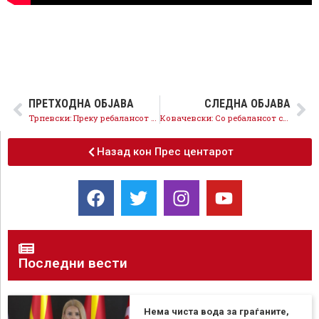
ПРЕТХОДНА ОБЈАВА
СЛЕДНА ОБЈАВА
Трпевски: Преку ребалансот на буџетот, се започнува со решавање на релните проблеми на граѓаните
Ковачевски: Со ребалансот се зголемуваат средствата за здравство и социјални трансфери
Назад кон Прес центарот
Последни вести
Нема чиста вода за граѓаните,