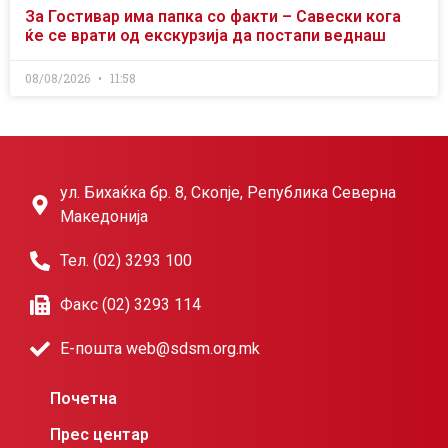
За Гостивар има папка со факти – Савески кога
ќе се врати од екскурзија да постапи веднаш
08/08/2026
11:58
ул. Бихаќка бр. 8, Скопје, Република Северна
Македонија
Тел. (02) 3293 100
Факс (02) 3293 114
Е-пошта web@sdsm.org.mk
Почетна
Прес центар