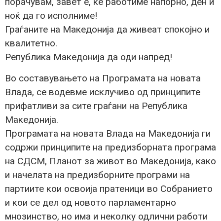
порачувам, завет е, ќе работиме напорно, ден и
ноќ да го исполниме!
Граѓаните на Македонија да живеат спокојно и
квалитетно.
Република Македонија да оди напред!
Во составувањето на Програмата на новата
Влада, се водевме исклучиво од принципите
прифатливи за сите граѓани на Република
Македонија.
Програмата на новата Влада на Македонија ги
содржи принципите на предизборната програма
на СДСМ, Планот за живот во Македонија, како
и начелата на предизборните програми на
партиите кои освоија пратеници во Собранието
и кои се дел од новото парламентарно
мнозинство, но има и неколку одлични работи