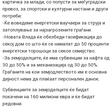
картичка за млади, со попусти за меѓуградски
превоз, за спортски и културни настани и други
потреби.
-Ќе воведеме енергетски ваучаери за струја и
затоплување за најзагрозените граѓани.
-Новата Влада ќе обезбеди гасификација до
секој дом со што ќе се намалат до 50 проценти
енергетски торошоци за секое семејство.
-За земјоделците, ќе има субвенции за нафта од
30 до 50% и за механизација од 30 до 50%.
Граѓаните на кои земјодлеството им е основна
дејност нема да плаќаат персонален данок.
Субвенциите за земјоделците ќе бидат
покачени на 160 милиони евра и ќе бидат
редовни.