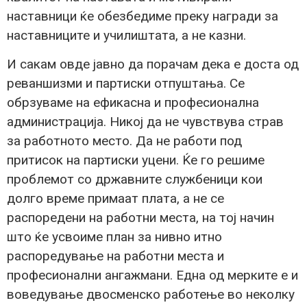
наставници ќе обезбедиме преку награди за
наставниците и училиштата, а не казни.
И сакам овде јавно да порачам дека е доста од
реваншизми и партиски отпуштања. Се
обрзуваме на ефикасна и професионална
администрација. Никој да не чувствува страв
за работното место. Да не работи под
притисок на партиски уцени. Ќе го решиме
проблемот со државните службеници кои
долго време примаат плата, а не се
распоредени на работни места, на тој начин
што ќе усвоиме план за нивно итно
распоредување на работни места и
професионални ангажмани. Една од мерките е и
воведување двосменско работење во неколку