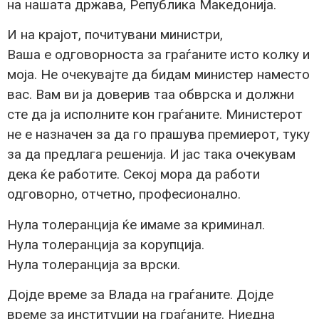
на нашата држава, Република Македонија.
И на крајот, почитувани министри,
Ваша е одговорноста за граѓаните исто колку и
моја. Не очекувајте да бидам министер наместо
вас. Вам ви ја доверив таа обврска и должни
сте да ја исполните кон граѓаните. Министерот
не е назначен за да го прашува премиерот, туку
за да предлага решенија. И јас така очекувам
дека ќе работите. Секој мора да работи
одговорно, отчетно, професионално.
Нула толеранција ќе имаме за криминал.
Нула толеранција за корупција.
Нула толеранција за врски.
Дојде време за Влада на граѓаните. Дојде
време за институции на граѓаните. Ниедна