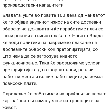
производствени капацитети.
Владата, уште во првите 100 дена од мандатот
ќе го објави вкупниот износ на сите доспеани
обврски на државата и ќе изработиме план со
јасни рокови за нивно плаќање. Новата Влада
ќе води политики на навремено плаќање на
доспеаните обврски кон претрпијатијата, со
што нема да се загрозува нивното
функционирање. Така ќе овозможиме услови
претпријатијата да отвораат нови, реални
работни места и во нив работниците да земаат
повисоки плати.
Паралелно ќе работиме и на враќање на парите
кај граѓаните и намалување на трошоците на
живот.