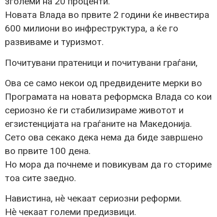
зголеми на 20 проценти.
Новата Влада во првите 2 години ќе инвестира
600 милиони во инфреструктура, а ќе го
развиваме и туризмот.
Почитувани пратеници и почитувани граѓани,
Ова се само некои од предвидените мерки во
Програмата на новата реформска Влада со кои
сериозно ќе ги стабилизираме животот и
егзистенцијата на граѓаните на Македонија.
Сето ова секако дека нема да биде завршено
во првите 100 дена.
Но мора да почнеме и повикувам да го сториме
тоа сите заедно.
Навистина, нè чекаат сериозни реформи.
Нè чекаат големи предизвици.