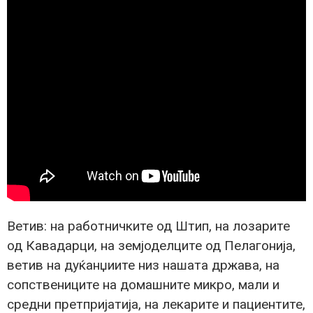
Ветив: на работничките од Штип, на лозарите
од Кавадарци, на земјоделците од Пелагонија,
ветив на дуќанџиите низ нашата држава, на
сопствениците на домашните микро, мали и
средни претпријатија, на лекарите и пациентите,