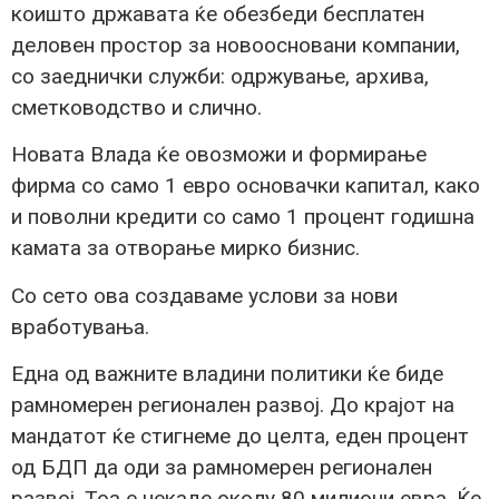
коишто државата ќе обезбеди бесплатен
деловен простор за новоосновани компании,
со заеднички служби: одржување, архива,
сметководство и слично.
Новата Влада ќе овозможи и формирање
фирма со само 1 евро основачки капитал, како
и поволни кредити со само 1 процент годишна
камата за отворање мирко бизнис.
Со сето ова создаваме услови за нови
вработувања.
Една од важните владини политики ќе биде
рамномерен регионален развој. До крајот на
мандатот ќе стигнеме до целта, еден процент
од БДП да оди за рамномерен регионален
развој. Тоа е некаде околу 80 милиони евра. Ќе