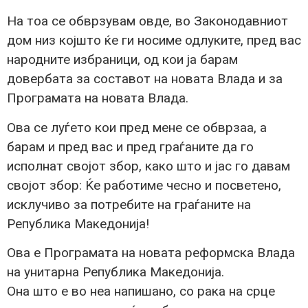
На тоа се обврзувам овде, во Законодавниот
дом низ којшто ќе ги носиме одлуките, пред вас
народните избраници, од кои ја барам
довербата за составот на новата Влада и за
Програмата на новата Влада.
Ова се луѓето кои пред мене се обврзаа, а
барам и пред вас и пред граѓаните да го
исполнат својот збор, како што и јас го давам
својот збор: Ќе работиме чесно и посветено,
исклучиво за потребите на граѓаните на
Република Македонија!
Ова е Програмата на новата реформска Влада
на унитарна Република Македонија.
Она што е во неа напишано, со рака на срце