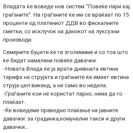
Владата ќе воведе нов систем “Повеќе пари кај
граѓаните“. На граѓаните ќе им се враќаат по 15
проценти од платениот ДДВ во фискалните
сметки, со исклучок на данокот на луксузни
производи.
Семејните буџети ќе ги зголемиме и со тоа што
ќе бидат намалени повеќе давачки:
-Новата Влада ќе ја врати дневната евтина
тарифа на струјата и граѓаните ќе имаат евтина
струја цел викенд, а не само во недела.
-Граѓаните кои не користат парно, нема да го
плаќаат.
-Ќе воведеме праведно плаќање на јавните
давачки: за градинка,комунални такси и други
давачки…