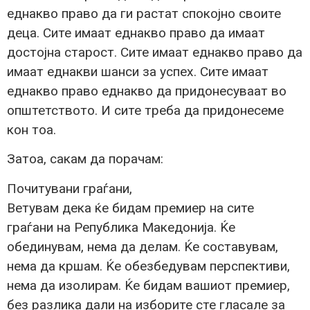
еднакво право да ги растат спокојно своите
деца. Сите имаат еднакво право да имаат
достојна старост. Сите имаат еднакво право да
имаат еднакви шанси за успех. Сите имаат
еднакво право еднакво да придонесуваат во
општетството. И сите треба да придонесеме
кон тоа.
Затоа, сакам да порачам:
Почитувани граѓани,
Ветувам дека ќе бидам премиер на сите
граѓани на Република Македонија. Ќе
обединувам, нема да делам. Ќе составувам,
нема да кршам. Ќе обезбедувам перспективи,
нема да изолирам. Ќе бидам вашиот премиер,
без разлика дали на изборите сте гласале за