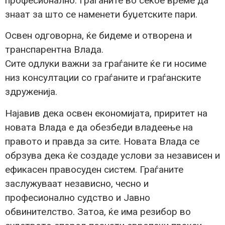
професионално. Граѓаните во секое време да
знаат за што се наменети буџетските пари.
Освен одговорна, ќе бидеме и отворена и
транспарентна Влада.
Сите одлуки важни за граѓаните ќе ги носиме
низ консултации со граѓаните и граѓанските
здруженија.
Најавив дека освен економијата, приритет на
новата Влада е да обезбеди владеење на
правото и правда за сите. Новата Влада се
обрзува дека ќе создаде услови за независен и
ефикасен правосуден систем. Граѓаните
заслужуваат независно, чесно и
професионално судство и Јавно
обвинителство. Затоа, ќе има резибор во