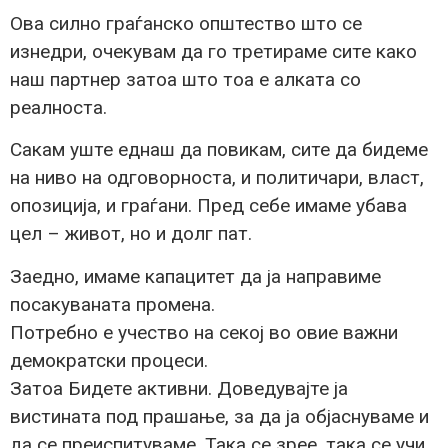
Ова силно граѓанско општество што се
изнедри, очекувам да го третираме сите како
наш партнер затоа што тоа е алката со
реалноста.
Сакам уште еднаш да повикам, сите да бидеме
на ниво на одговорноста, и политичари, власт,
опозиција, и граѓани. Пред себе имаме убава
цел – живот, но и долг пат.
Заедно, имаме капацитет да ја направиме
посакуваната промена.
Потребно е учество на секој во овие важни
демократски процеси.
Затоа Бидете активни. Доведувајте ја
вистината под прашање, за да ја објаснуваме и
да се преиспитуваме. Така се зрее, така се учи.