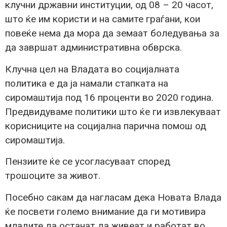
клучни државни институции, од 08 – 20 часот,
што ќе им користи и на самите граѓани, кои
повеќе нема да мора да земаат боледувања за
да завршат административна обврска.
Клучна цел на Владата во социјалната
политика е да ја намали стапката на
сиромаштија под 16 проценти во 2020 година.
Предвидуваме политики што ќе ги извлекуваат
корисниците на социјална парична помош од
сиромаштија.
Пензиите ќе се усогласуваат според
трошоците за живот.
Посебно сакам да нагласам дека Новата Влада
ќе посвети големо внимание да ги мотивира
младите да останат да живеат и работат во