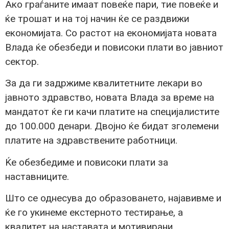
Ако граѓаните имаат повеќе пари, тие повеќе и
ќе трошат и на тој начин ќе се раздвижи
економијата. Со растот на економијата новата
Влада ќе обезбеди и повисоки плати во јавниот
сектор.
За да ги задржиме квалитетните лекари во
јавното здравство, новата Влада за време на
мандатот ќе ги качи платите на специјалистите
до 100.000 денари. Двојно ќе бидат зголемени
платите на здравствените работници.
Ќе обезбедиме и повисоки плати за
наставниците.
Што се однесува до образоването, најавивме и
ќе го укинеме екстерното тестирање, а
квалитет на наставата и мотивирани