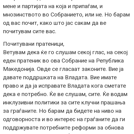
мене и партијата на која и припаѓам, и
мнозинството во Собранието, или не. Но барам
од вас почит, како што јас сакам да ве
почитувам сите вас.
Почитувани пратеници,
Ветувам дека ќе го слушам секој глас, на секој
еден пратеник во ова Собрание на Република
Македонија. Овде се гласаат законите. Вие ја
давате поддршката на Владата. Вие имате
право и да ја исправате Владата кога сметате
дека е потребно. Ќе ве слушам, сите. Ќе водам
инклузивни политики за сите клучни прашања
за граѓаните. Но барам да бидете на ниво на
одговорноста и во интерес на граѓаните да ги
поддржувате потребните реформи за обнова