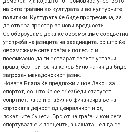
демократија којашто го промовира учеството
на сите граѓани во културата и во културните
политики. Културата ќе биде прогресивна, за
да отвора простор за нови вредности.
Се обврзуваме дека ќе овозможиме соодветна
употреба на јазиците на заедниците, со што ќе
овозможиме сите граѓани полесно и
поефикасно да ги остварат своите уставни
права, без притоа на каков било начин да биде
загрозен македонскиот јазик.
Новата Влада ќе предложи и нов Закон за
спортот, со што ќе се обезбеди статусот
сопртист, како и стабилно финансирање на
спртската дејност од ценралниот и од
локалните буџети. Бројот на граѓани кои сега
спортуваат е 2 проценти, а нашата цел да се