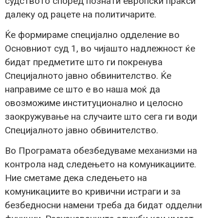
судството според познати европски пракси
далеку од рацете на политичарите.
Ќе формираме специјално одделение во
Основниот суд 1, во чијашто надлежност ќе
бидат предметите што ги покренува
Специјалното јавно обвинителство. Ќе
направиме се што е во наша моќ да
овозможиме институционално и целосно
заокружување на случаите што сега ги води
Специјалното јавно обвинителство.
Во Програмата обезбедуваме механизми на
контрола над следењето на комуникациите.
Ние сметаме дека следењето на
комуникациите во кривични истраги и за
безбедносни намени треба да бидат одделни