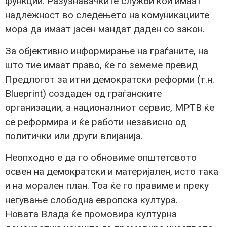
функции. Разузнавачките служби кои имаат
надлежност во следењето на комуникациите
мора да имаат јасен мандат даден со закон.
За објективно информирање на граѓаните, на
што тие имаат право, ќе го земеме превид
Предлогот за итни демократски реформи (т.н.
Blueprint) создаден од граѓанските
организации, а националниот сервис, МРТВ ќе
се реформира и ќе работи независно од
политички или други влијанија.
Неопходно е да го обновиме општетсвото
освен на демократски и материјален, исто така
и на морален план. Тоа ќе го правиме и преку
негување слободна европска култура.
Новата Влада ќе промовира културна