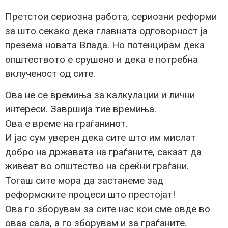
Претстои сериозна работа, сериозни реформи
за што секако дека главната одговорност ја
презема новата Влада. Но потенцирам дека
општеството е срушено и дека е потребна
вклученост од сите.
Ова не се времиња за калкулации и лични
интереси. Завршија тие времиња.
Ова е време на граѓанинот.
И јас сум уверен дека сите што им мислат
добро на државата на граѓаните, сакаат да
живеат во општество на среќни граѓани.
Тогаш сите мора да застанеме зад
реформските процеси што престојат!
Ова го зборувам за сите нас кои сме овде во
оваа сала, а го зборувам и за граѓаните.