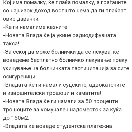
Кој има помалку, ќе плаќа помалку, а граѓаните
со најнизок доход воопшто нема да ги плаќаат
овие давачки.
-Ќе ги намалиме казните
-Новата Влада ќе ја укине радиодифузната
такса!
-За секој да може болнички да се лекува, ќе
воведеме бесплатно болничко лекување преку
укинување на болничката партиципација за сите
осигуреници.
-Владата ќе ги намали судските, адвокатските
и извршителски трошоци и каматите!
-Новата Влада ќе ги намали за 50 проценти
трошоците за комунален надоместок за куќа
до 150м2.
-Владата ќе воведе студентска платежна