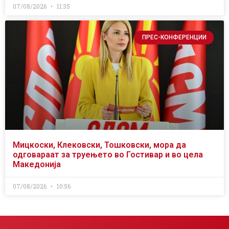
07/08/2026
11:35
ПРЕС-КОНФЕРЕНЦИИ
Мицкоски, Клековски, Тошковски, мора да
одговараат за труењето во Гостивар и во цела
Македонија
07/08/2026
10:56