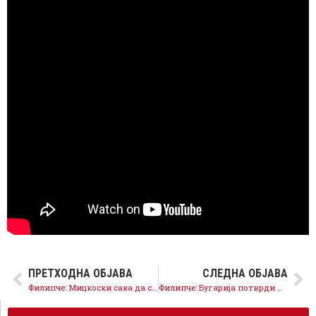
ПРЕТХОДНА ОБЈАВА
СЛЕДНА ОБЈАВА
Филипче: Мицкоски сака да се занимаваме со спинови наместо со вистината за ЕУ
Филипче: Бугарија потврди дека уставните измени се европско, а не билатерално прашање