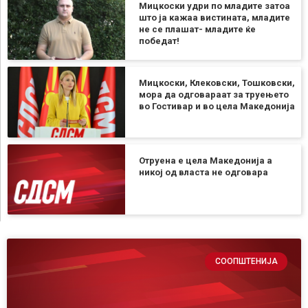
Мицкоски удри по младите затоа
што ја кажаа вистината, младите
не се плашат- младите ќе
победат!
Мицкоски, Клековски, Тошковски,
мора да одговараат за труењето
во Гостивар и во цела Македонија
Отруена е цела Македонија а
никој од власта не одговара
СООПШТЕНИЈА