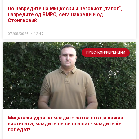
По навредите на Мицкоски и неговиот „талог“,
навредите од ВМРО, сега навреди и од
Стоилковиќ
07/08/2026
12:47
ПРЕС-КОНФЕРЕНЦИИ
Мицкоски удри по младите затоа што ја кажаа
вистината, младите не се плашат- младите ќе
победат!