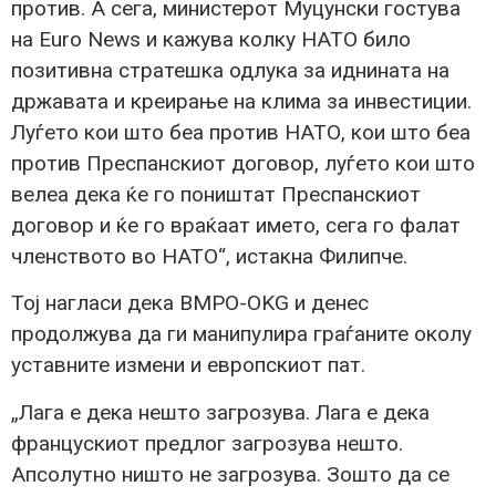
против. А сега, министерот Муцунски гостува
на Euro News и кажува колку НАТО било
позитивна стратешка одлука за иднината на
државата и креирање на клима за инвестиции.
Луѓето кои што беа против НАТО, кои што беа
против Преспанскиот договор, луѓето кои што
велеа дека ќе го поништат Преспанскиот
договор и ќе го враќаат името, сега го фалат
членството во НАТО“, истакна Филипче.
Тој нагласи дека ВМРО-OKG и денес
продолжува да ги манипулира граѓаните околу
уставните измени и европскиот пат.
„Лага е дека нешто загрозува. Лага е дека
францускиот предлог загрозува нешто.
Апсолутно ништо не загрозува. Зошто да се