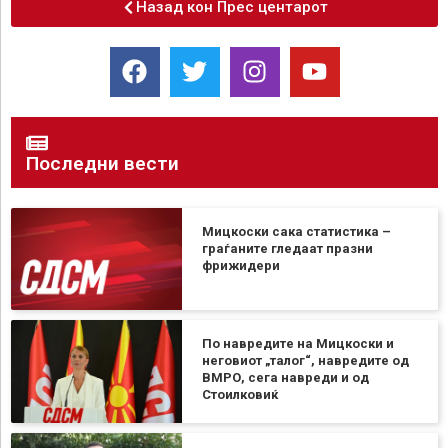
Назад кон Прес центарот
Последни вести
Мицкоски сака статистика –
граѓаните гледаат празни
фрижидери
По навредите на Мицкоски и
неговиот „талог“, навредите од
ВМРО, сега навреди и од
Стоилковиќ