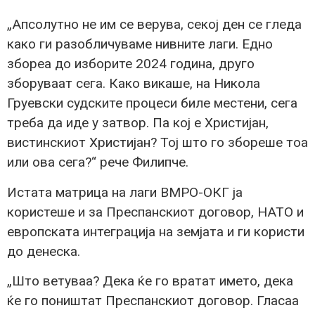
„Апсолутно не им се верува, секој ден се гледа
како ги разобличуваме нивните лаги. Едно
збореа до изборите 2024 година, друго
зборуваат сега. Како викаше, на Никола
Груевски судските процеси биле местени, сега
треба да иде у затвор. Па кој е Христијан,
вистинскиот Христијан? Тој што го збореше тоа
или ова сега?“ рече Филипче.
Истата матрица на лаги ВМРО-ОКГ ја
користеше и за Преспанскиот договор, НАТО и
европската интеграција на земјата и ги користи
до денеска.
„Што ветуваа? Дека ќе го вратат името, дека
ќе го поништат Преспанскиот договор. Гласаа