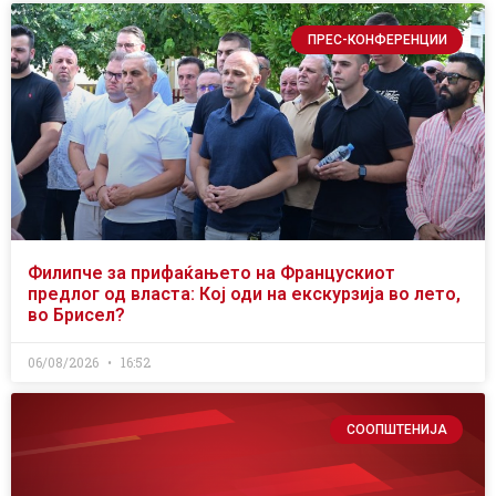
ПРЕС-КОНФЕРЕНЦИИ
Филипче за прифаќањето на Францускиот
предлог од власта: Кој оди на екскурзија во лето,
во Брисел?
06/08/2026
16:52
СООПШТЕНИЈА