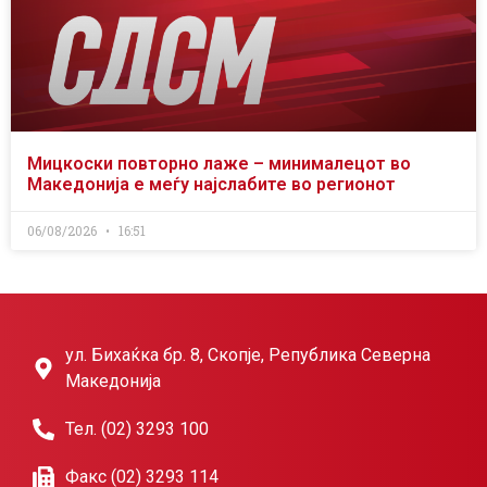
Мицкоски повторно лаже – минималецот во
Македонија е меѓу најслабите во регионот
06/08/2026
16:51
ул. Бихаќка бр. 8, Скопје, Република Северна
Македонија
Тел. (02) 3293 100
Факс (02) 3293 114