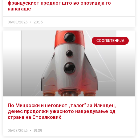
францускиот предлог што во опозиција го
напаѓаше
06/08/2026
20:05
СООПШТЕНИЈА
По Мицкоски и неговиот „талог“ за Илинден,
денес продолжи ужасното навредување од
страна на Стоилковиќ
06/08/2026
19:39