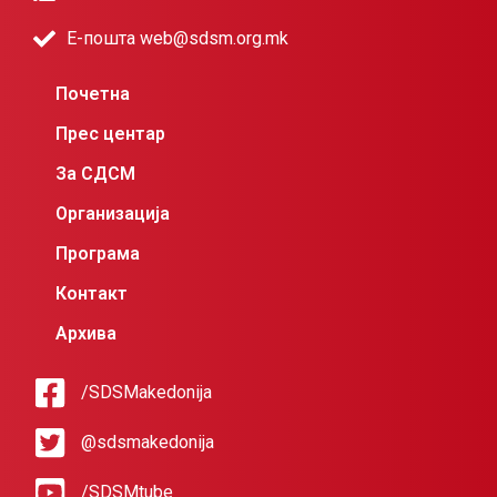
Е-пошта web@sdsm.org.mk
Почетна
Прес центар
За СДСМ
Организација
Програма
Контакт
Архива
/SDSMakedonija
@sdsmakedonija
/SDSMtube