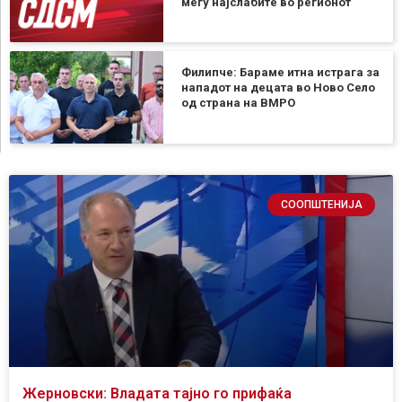
меѓу најслабите во регионот
Филипче: Бараме итна истрага за
нападот на децата во Ново Село
од страна на ВМРО
СООПШТЕНИЈА
Жерновски: Владата тајно го прифаќа