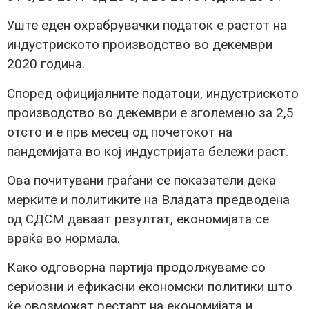
Уште еден охрабрувачки податок е растот на
индустриското производство во декември
2020 година.
Според официјалните податоци, индустриското
производство во декември е зголемено за 2,5
отсто и е прв месец од почетокот на
пандемијата во кој индустријата бележи раст.
Ова почитувани граѓани се показатели дека
мерките и политиките на Владата предводена
од СДСМ даваат резултат, економијата се
враќа во нормала.
Како одговорна партија продолжуваме со
сериозни и ефикасни економски политики што
ќе овозможат рестарт на економијата и