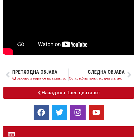
ПРЕТХОДНА ОБЈАВА
СЛЕДНА ОБЈАВА
6,1 милион евра се враќаат кај граѓаните преку МојДДВ грижата за сите продолжува
Со комбиниран модел на попис по меѓународни стандарди ќе се добијат прецизни и релевантни податоци важни за идниот развој на државата
Назад кон Прес центарот