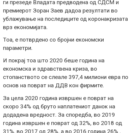
ги презеде Владата предводена од СДСМ и
премиерот Зоран Заев дадоа резултати во
ублажување на последиците од коронакризата
врз економијата.
Тоа, е потврдено со бројни економски
параметри.
И покрај тоа што 2020 беше година на
економска и здравствена криза, во
стопанството се слеале 397,4 милиони евра по
основ на поврат на ДДВ кон фирмите.
За цела 2020 година извршен е поврат на
скоро 34% од бруто наплатениот данок на
додадена вредност. За споредба, во 2019
година извршен е поврат од 32%, во 2018 од
31%, во 2017 од 28%, а во 2016 година 26% .