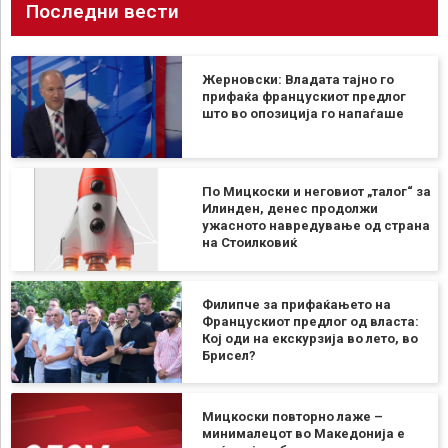
Последни вести
Жерновски: Владата тајно го
прифаќа францускиот предлог
што во опозиција го напаѓаше
По Мицкоски и неговиот „талог“ за
Илинден, денес продолжи
ужасното навредување од страна
на Стоилковиќ
Филипче за прифаќањето на
Францускиот предлог од власта:
Кој оди на екскурзија во лето, во
Брисел?
Мицкоски повторно лаже –
минималецот во Македонија е