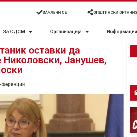
ЗАЧЛЕНИ СЕ
ОПШТИНСКИ ОРГАНИ
За СДСМ
Организација
Информации 
итаник оставки да
 Николовски, Јанушев,
шоски
нференции