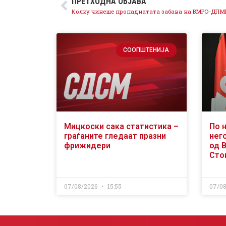
ПРЕТХОДНА ОБЈАВА
СООПШТЕНИЈА
Мицкоски сака статистика –
По 
граѓаните гледаат празни
него
фрижидери
од 
Сто
07/08/2026
15:55
07/0