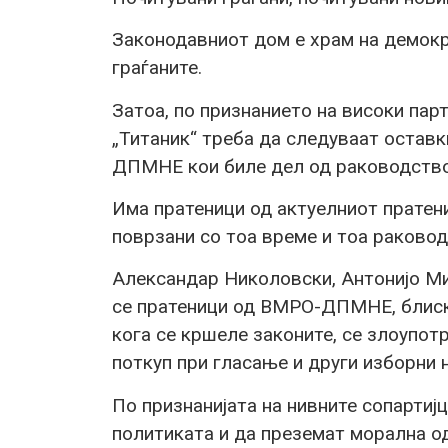
Законодавниот дом е храм на демокра
граѓаните.
Затоа, по признанието на високи пар
„Титаник“ треба да следуваат оставк
ДПМНЕ кои биле дел од раководствот
Има пратеници од актуелниот прате
поврзани со тоа време и тоа раковод
Александар Николовски, Антонијо М
се пратеници од ВМРО-ДПМНЕ, блиск
кога се кршеле законите, се злоупот
поткуп при гласање и други изборни 
По признанијата на нивните сопартијц
политиката и да преземат морална о