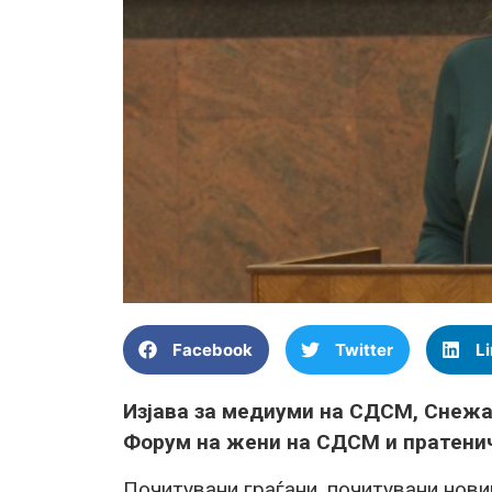
Facebook
Twitter
L
Изјава за медиуми на СДСМ, Снежа
Форум на жени на СДСМ и пратени
Почитувани граѓани, почитувани нови