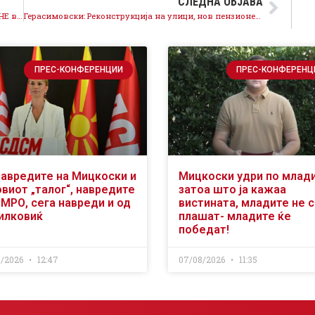
СЛЕДНА ОБЈАВА
Колку чинеше пропаднатата забава на ВМРО-ДПМНЕ во Филхармонија?
Герасимовски: Реконструкција на улици, нов пензионерски клуб, бесплатен паркинг за лицата со оштетен слух во првите 100 дена,
ПРЕС-КОНФЕРЕНЦИИ
ПРЕС-КОНФЕРЕНЦ
навредите на Мицкоски и
Мицкоски удри по млад
виот „талог“, навредите
затоа што ја кажаа
ВМРО, сега навреди и од
вистината, младите не 
илковиќ
плашат- младите ќе
победат!
8/2026
12:47
07/08/2026
11:35