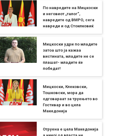
По навредите на Мицкоски
и неговиот „талог“,
навредите од ВМРО, сега
навреди и од Стоилковиќ
Мицкоски удри по младите
затоа што ја кажаа
вистината, младите не се
плашат- младите ќе
победат!
Мицкоски, Клековски,
Тошковски, мора да
одговараат за труењето во
Гостивар и во цела
Македонија
Отруена е цела Македонија
а никој од власта не