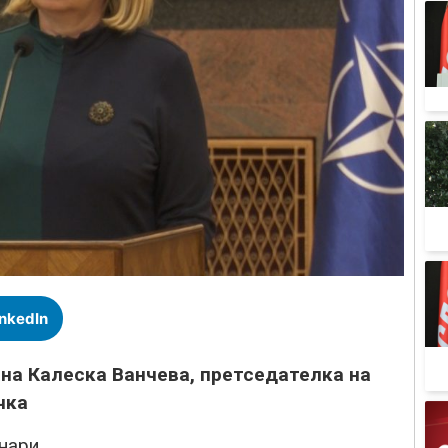
inkedIn
на Калеска Ванчева, претседателка на
чка
нари,