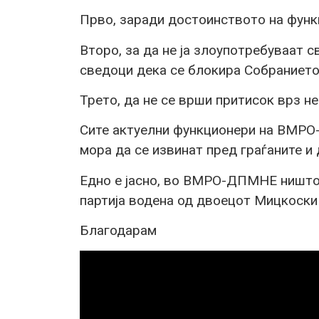
Прво, заради достоинството на функ
Второ, за да не ја злоупотребуваат с
сведоци дека се блокира Собранието,
Трето, да не се врши притисок врз не
Сите актуелни функционери на ВМРО
мора да се извинат пред граѓаните и 
Едно е јасно, во ВМРО-ДПМНЕ ништо 
партија водена од двоецот Мицкоски 
Благодарам