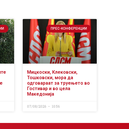
ИИ
ПРЕС-КОНФЕРЕНЦИИ
ите
Мицкоски, Клековски,
Тошковски, мора да
се
одговараат за труењето во
Гостивар и во цела
Македонија
07/08/2026
10:56