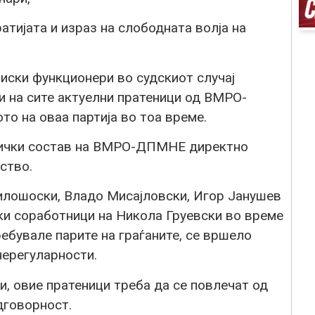
тијата и израз на слободната волја на
тиски функционери во судскиот случај
и на сите актуелни пратеници од ВМРО-
о на оваа партија во тоа време.
нички состав на ВМРО-ДПМНЕ директно
ство.
илошоски, Владо Мисајловски, Игор Јанушев
и соработници на Никола Груевски во време
ребувале парите на граѓаните, се вршело
нерегуларности.
и, овие пратеници треба да се повлечат од
дговорност.