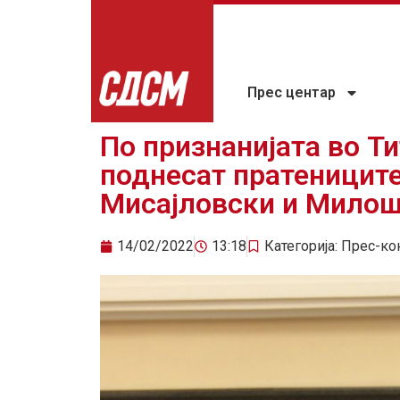
Прес центар
По признанијата во Т
поднесат пратениците
Мисајловски и Мило
14/02/2022
13:18
Категорија:
Прес-ко