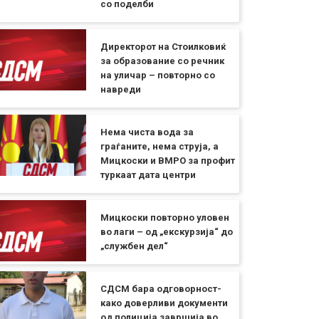
со поделби
Директорот на Стоилковиќ
за образование со речник
на уличар – повторно со
навреди
Нема чиста вода за
граѓаните, нема струја, а
Мицкоски и ВМРО за профит
туркаат дата центри
Мицкоски повторно уловен
во лаги – од „екскурзија“ до
„службен дел“
СДСМ бара одговорност-
како доверливи документи
од полиција завршија во