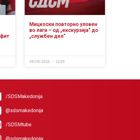
Мицкоски повторно уловен
во лаги – од „екскурзија“ до
офит
„службен дел“
08/08/2026
12:55
/SDSMakedonija
@sdsmakedonija
/SDSMtube
@sdsmakedonija