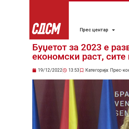
Прес центар
Буџетот за 2023 е раз
економски раст, сите
19/12/2022
13:53
Категорија:
Прес-ко