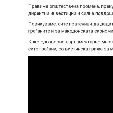
Правиме општествена промена, преку 
директни инвестиции и силна поддршк
Повикуваме, сите пратеници да дадат
граѓаните и за македонската економи
Како одговорно парламентарно мноз
сите граѓани, со вистинска грижа за 