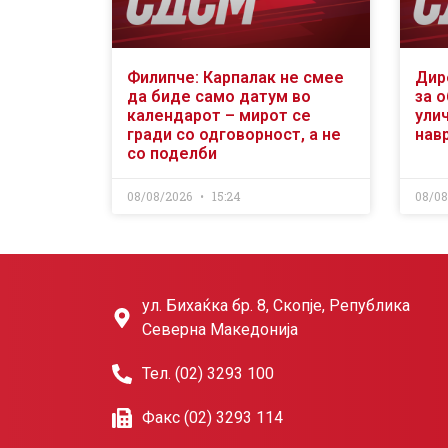
Филипче: Карпалак не смее
Дир
да биде само датум во
за 
календарот – мирот се
ули
гради со одговорност, а не
нав
со поделби
08/08/2026
15:24
08/0
ул. Бихаќка бр. 8, Скопје, Република
Северна Македонија
Тел. (02) 3293 100
Факс (02) 3293 114