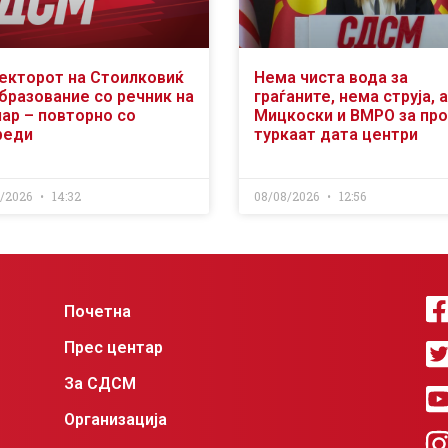
екторот на Стоилковиќ
Нема чиста вода за
образование со речник на
граѓаните, нема струја, а
чар – повторно со
Мицкоски и ВМРО за пр
реди
туркаат дата центри
8/2026
14:32
08/08/2026
12:56
Почетна
Прес центар
За СДСМ
Организација