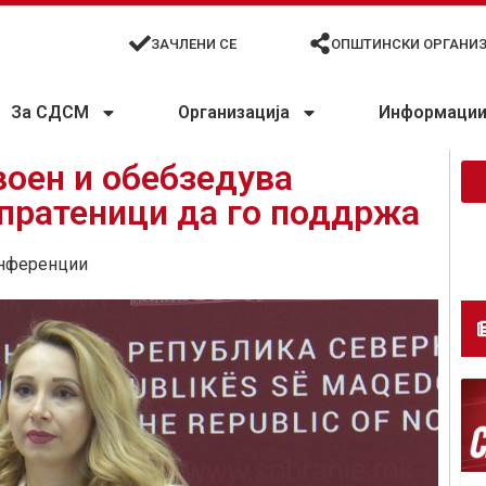
ЗАЧЛЕНИ СЕ
ОПШТИНСКИ ОРГАНИ
За СДСМ
Организација
Информации 
воен и обебзедува
 пратеници да го поддржа
нференции