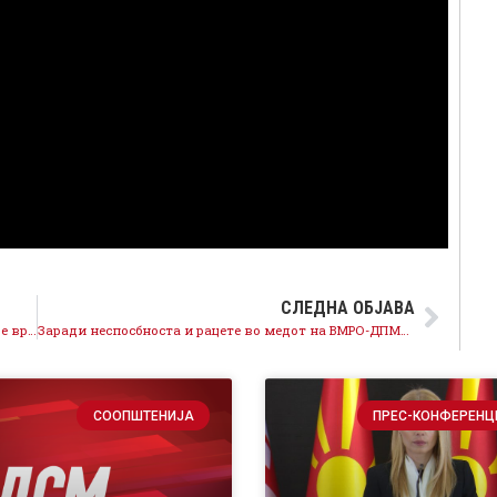
СЛЕДНА ОБЈАВА
Општествено обединување околу европскиот пат е врв на патриотизмот
Заради неспосбноста и рацете во медот на ВМРО-ДПМНЕ, Скопје е во тотален хаос
СООПШТЕНИЈА
ПРЕС-КОНФЕРЕНЦ