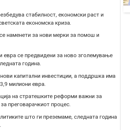
безбедува стабилност, економски раст и
светската економска криза.
се наменети за нови мерки за помош и
ни евра се предвидени за ново зголемување
следната година.
 нови капитални инвестиции, а поддршка има
3,9 милиони евра.
ација на стратешките реформи важни за
 за преговарачкиот процес.
олитиките што ги преземаме, следната година
.