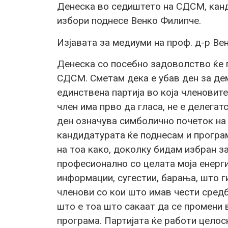
Денеска во седиштето на СДСМ, кан
избори поднесе Венко Филипче.
Изјавата за медиуми на проф. д-р Ве
Денеска со посебно задоволство ќе 
СДСМ. Сметам дека е убав ден за дем
единствена партија во која членовит
член има прво да гласа, не е делегат
ден означува симболично почеток на 
кандидатурата ќе поднесам и програм
на тоа како, доколку бидам избран за
професионално со целата моја енерги
информации, сугестии, барања, што г
членови со кои што имав чести средб
што е тоа што сакаат да се промени в
програма. Партијата ќе работи целос