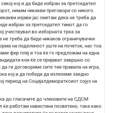
секој кој и да биде избран за претседател
орот, немам никакви преговори со никого.
екакви изјави јас сметам дека не треба да
биде избран за претседател тимот да го
ој учествувал во изборната трка за
а не треба да биде никаков ограничувачки
орма на поделеност уште на почеток, нас тоа
маме фер плеј и тоа ќе го предложам на една
андидати кои ќе се пријават завршно со
 да ги договориме сите тие правила на игра,
рка кој и да победи да излеземе заедно
ој период на Социјалдеморатксиот сојуз на
ка до гласачите до членовите на СДСМ
 ќе работам навистина посветено, така како