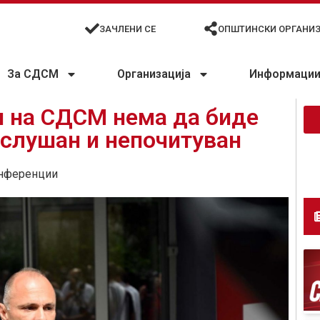
ЗАЧЛЕНИ СЕ
ОПШТИНСКИ ОРГАНИ
За СДСМ
Организација
Информации 
н на СДСМ нема да биде
ислушан и непочитуван
нференции