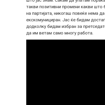
што јас знам. Сакам да упатам порака
такви позитивни промени какви што б
на партијата, никогаш повеќе нема д
екскомунициран. Јас ќе бидам достап
додколку бидам избран за претседате
да им ветам само многу работа.