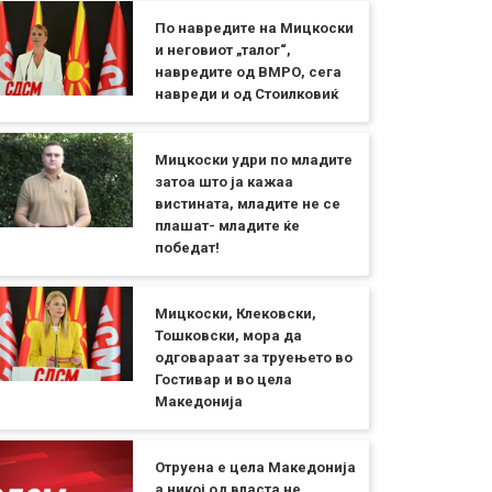
По навредите на Мицкоски
и неговиот „талог“,
навредите од ВМРО, сега
навреди и од Стоилковиќ
Мицкоски удри по младите
затоа што ја кажаа
вистината, младите не се
плашат- младите ќе
победат!
Мицкоски, Клековски,
Тошковски, мора да
одговараат за труењето во
Гостивар и во цела
Македонија
Отруена е цела Македонија
а никој од власта не