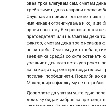
оваа трка влегувам сам, сметам дека 
треба тимот да го направи после изб
Слушнав за повикот да се потпишат н
има никави ограничувања и кој и да 
прави понатаму без разлика дали нек
претседателт или не. Сметам дека то
фактор, сметам дека тоа е некаква ф
не ни треба. Сметам дека треба да и
заедничка средба со сите останати к
урешниот ден кога истекува рокот, за
за на крајот од ова претседателска т
посилни, пообединети. Поделби во ов
Македонија најмалку му се потребни.
Дозволете да упатам уште една пора
доколку бидам избран за претседател