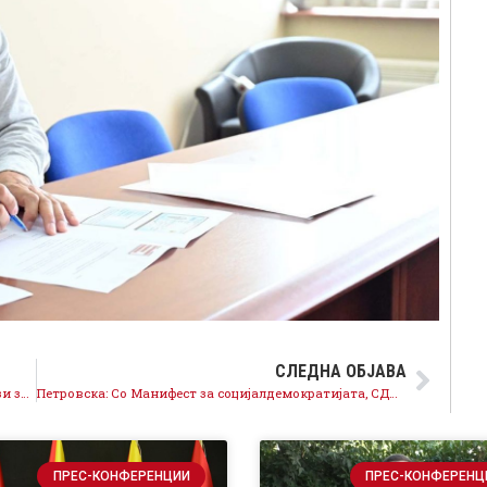
СЛЕДНА ОБЈАВА
Спасовски: СДСМ ќе ги почека законските предлози за реорганизација на министерства, ќе ги разгледа по што ќе донесе одлука дали ќе ги поддржи
Петровска: Со Манифест за социјалдемократијата, СДСМ да се исправи и да продолжи по патот на идеологијата
ПРЕС-КОНФЕРЕНЦИИ
ПРЕС-КОНФЕРЕНЦ