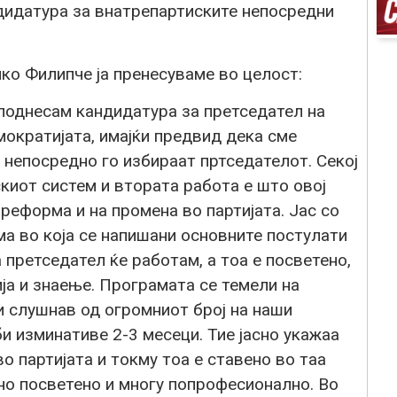
дидатура за внатрепартиските непосредни
нко Филипче ја пренесуваме во целост:
поднесам кандидатура за претседател на
ократијата, имајќи предвид дека сме
е непосредно го избираат пртседателот. Секој
скиот систем и втората работа е што овој
реформа и на промена во партијата. Јас со
а во која се напишани основните постулати
 претседател ќе работам, а тоа е посветено,
ја и знаење. Програмата се темели на
и слушнав од огромниот број на наши
и изминативе 2-3 месеци. Тие јасно укажаа
о партијата и токму тоа е ставено во таа
но посветено и многу попрофесионално. Во