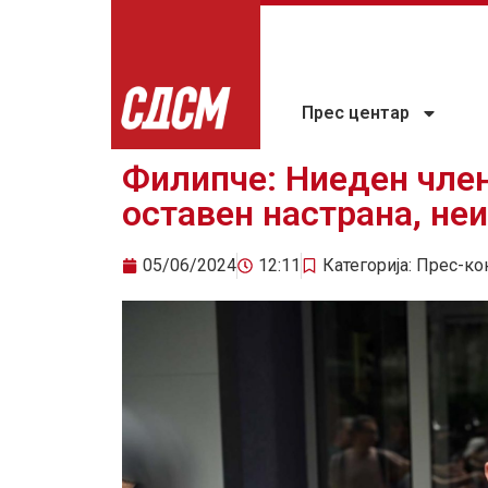
Прес центар
Филипче: Ниеден чле
оставен настрана, не
05/06/2024
12:11
Категорија:
Прес-ко