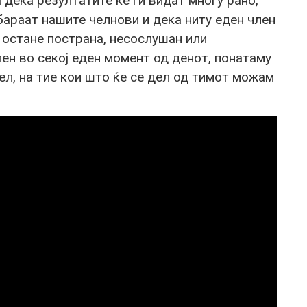
 дека резултатите ќе ги видат многу рано,
араат нашите челнови и дека ниту еден член
а остане пострана, несослушан или
ен во секој еден момент од денот, понатаму
л, на тие кои што ќе се дел од тимот можам