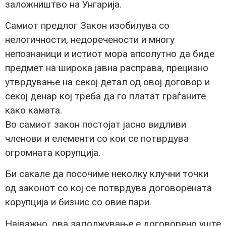
заложништво на Унгарија.
Самиот предлог Закон изобилува со
нелогичности, недоречености и многу
непознаници и истиот мора апсолутно да биде
предмет на широка јавна расправа, прецизно
утврдување на секој детал од овој договор и
секој денар кој треба да го платат граѓаните
како камата.
Во самиот закон постојат јасно видливи
членови и елементи со кои се потврдува
огромната корупција.
Би сакале да посочиме неколку клучни точки
од законот со кој се потврдува договорената
корупција и бизнис со овие пари.
Најважно, ова задолжување e договорено уште