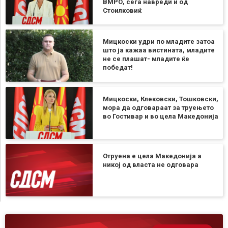
ВМРО, сега навреди и од
Стоилковиќ
Мицкоски удри по младите затоа
што ја кажаа вистината, младите
не се плашат- младите ќе
победат!
Мицкоски, Клековски, Тошковски,
мора да одговараат за труењето
во Гостивар и во цела Македонија
Отруена е цела Македонија а
никој од власта не одговара