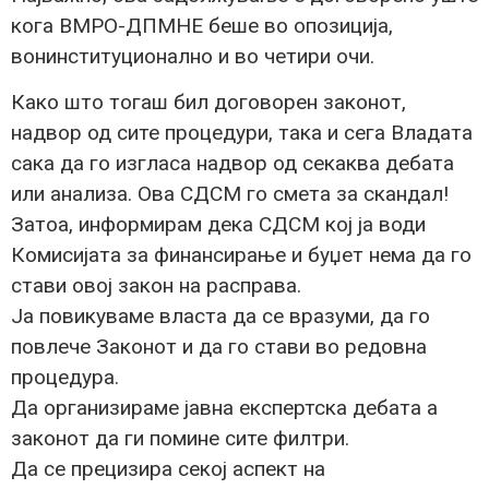
кога ВМРО-ДПМНЕ беше во опозиција,
вонинституционално и во четири очи.
Како што тогаш бил договорен законот,
надвор од сите процедури, така и сега Владата
сака да го изгласа надвор од секаква дебата
или анализа. Ова СДСМ го смета за скандал!
Затоа, информирам дека СДСМ кој ја води
Комисијата за финансирање и буџет нема да го
стави овој закон на расправа.
Ја повикуваме власта да се вразуми, да го
повлече Законот и да го стави во редовна
процедура.
Да организираме јавна експертска дебата а
законот да ги помине сите филтри.
Да се прецизира секој аспект на