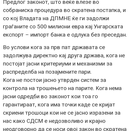
Предлог законот, што веќе влезе во
собраниска процедура во скратена постапка, и
со кој Владата на ДПМНЕ ќе ги задолжи
граѓаните со 500 милиони евра кај Унгарската
експорт – импорт банка е одлука без преседан.
Во услови кога за прв пат државата се
задолжува директно кај друга држава, кога не
постојат јасни критериуми и механизми за
распределба на позајмените пари.
Kога не постои јасно утврден систем за
контрола на трошењето на парите. Kога нема
јасни одредби во законот кои тоа го
гарантираат, кога има точки каде се кријат
скриени трошоци кои не се јасно изразени за
нас како СДСМ е недозволиво и крајно
неодговорно да се носи овој закон во скратена