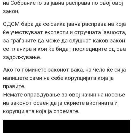
на Собранието за јавна расправа по овој овој
закон.
СДСМ бара да се свика јавна расправа на која
ќе учествуваат експерти и стручната јавноста,
за граѓаните да може да слушнат каков закон
се планира и кои ќе бидат последиците од ова
задолжување.
Ако го поминете законот вака, на чело ќе си ја
напишете сами на себе корупцијата која ja
правите.
Немате оправдување за овој начин на носење
на законот освен да ја скриете вистината и
корупцијата која ja спремате.