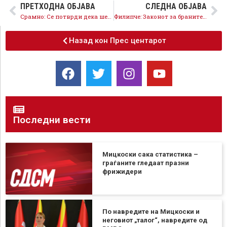
ПРЕТХОДНА ОБЈАВА
СЛЕДНА ОБЈАВА
Срамно: Се потврди дека шест невини полицајци ќе одговараат за да се заштити Наум Рамука
Филипче: Законот за бранители излегува во пресрет на потребите на луѓето , нема етничка димензија
Назад кон Прес центарот
Последни вести
Мицкоски сака статистика –
граѓаните гледаат празни
фрижидери
По навредите на Мицкоски и
неговиот „талог“, навредите од