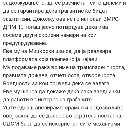
задолжувањето, да се расчистат сите дилеми и
да се гарантира дека граѓантие ќе бидат
заштитени. Доколку ова не го направи ВМРО-
ДПМНЕ тогаш јасно потврдува дека има
сосема други скриени намери на кои
предупрдувавме.
Еве му на Мицкоски шанса, да ја реалзира
платформата која помпезно ја најави.
Му подаваме рака во име на транспарентноста,
правната држава, отчетноста, отвореноста.
Вредности за кои тој вели дека се залага.
Еве му шанса да докаже дека сака заеднички
да работи во интерес на граѓаните.
Уште еднаш апелираме, срамно и недозволиво
овој закон да се донесе во скратена постапка.
СДСМ бара да се искористат сите механизми