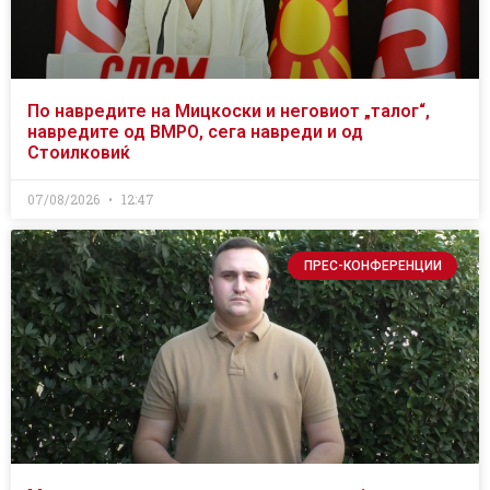
По навредите на Мицкоски и неговиот „талог“,
навредите од ВМРО, сега навреди и од
Стоилковиќ
07/08/2026
12:47
ПРЕС-КОНФЕРЕНЦИИ