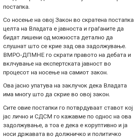
постапка.
Со носење на овој Закон во скратена постапка
целта на Владата е јавноста и граѓаните да
бидат лишени од можноста детално да
слушнат што се крие зад ова задолжување.
ВМРО-ДПМНЕ го скрати правото на дебата и
вклчување на експертската јавност во
процесот на носење на самиот закон.
Ова јасно упатува на заклучок дека Владата
има многу што да скрие во овој закон.
Сите овие постапки го потврдуваат ставот кој
јас лично и СДСМ го кажавме по однос на ова
задолжување, а тоа е дека е коруптивно и ја
носи државата во должничко и политичко