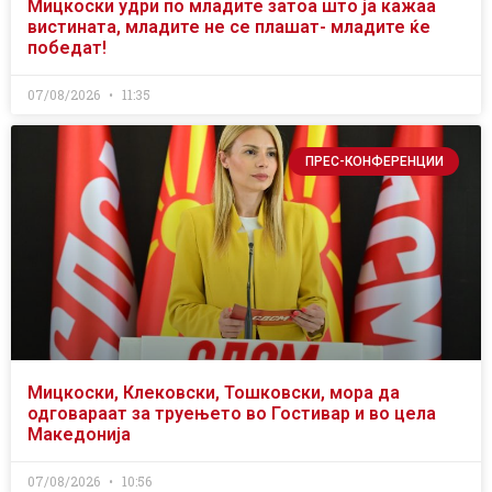
Мицкоски удри по младите затоа што ја кажаа
вистината, младите не се плашат- младите ќе
победат!
07/08/2026
11:35
ПРЕС-КОНФЕРЕНЦИИ
Мицкоски, Клековски, Тошковски, мора да
одговараат за труењето во Гостивар и во цела
Македонија
07/08/2026
10:56