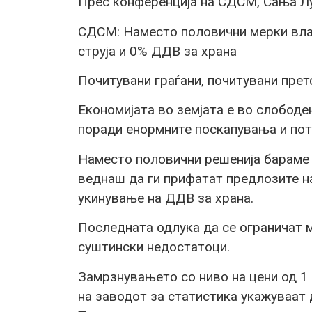
Прес конференција на СДСМ, Сања Л
СДСМ: Наместо половични мерки вла
струја и 0% ДДВ за храна
Почитувани граѓани, почитувани прет
Економијата во земјата е во слободен
поради енормните поскапувања и пот
Наместо половични решенија бараме
веднаш да ги прифатат предлозите н
укинување на ДДВ за храна.
Последната одлука да се ограничат м
суштински недостатоци.
Замрзнувањето со ниво на цени од 1
на заводот за статистика укажуваат д