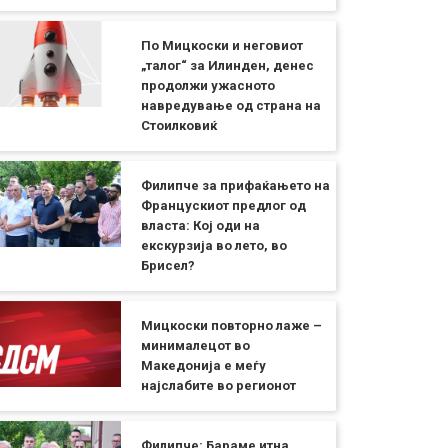
По Мицкоски и неговиот
„талог“ за Илинден, денес
продолжи ужасното
навредување од страна на
Стоилковиќ
Филипче за прифаќањето на
Францускиот предлог од
власта: Кој оди на
екскурзија во лето, во
Брисел?
Мицкоски повторно лаже –
минималецот во
Македонија е меѓу
најслабите во регионот
Филипче: Бараме итна