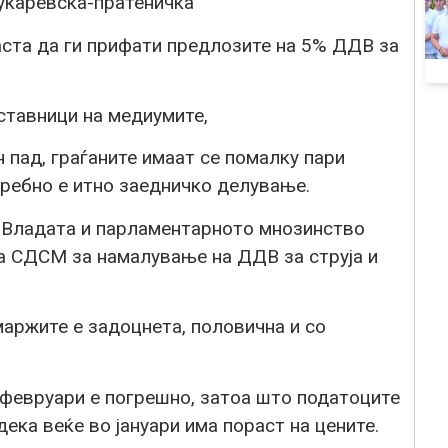
укаревска-пратеничка
ста да ги прифати предлозите на 5% ДДВ за
ставници на медиумите,
 пад, граѓаните имаат се помалку пари
ребно е итно заедничко делување.
 Владата и парламентарното мнозинство
а СДСМ за намалување на ДДВ за струја и
аржите е задоцнета, половична и со
 февруари e погрешно, затоа што податоците
ека веќе во јануари има пораст на цените.