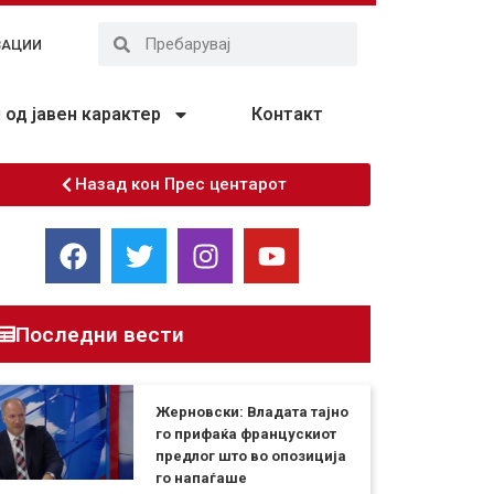
ЗАЦИИ
од јавен карактер
Контакт
Назад кон Прес центарот
Последни вести
Жерновски: Владата тајно
го прифаќа францускиот
предлог што во опозиција
го напаѓаше