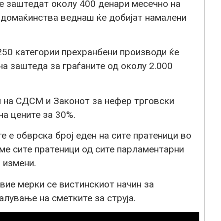
ќе заштедат околу 400 денари месечно на
0 домаќинства веднаш ќе добијат намалени
250 категории прехранбени производи ќе
а заштеда за граѓаните од околу 2.000
и на СДСМ и Законот за нефер трговски
на цените за 30%.
е е обврска број еден на сите пратеници во
ме сите пратеници од сите парламентарни
 измени.
вие мерки се вистинскиот начин за
алување на сметките за струја.