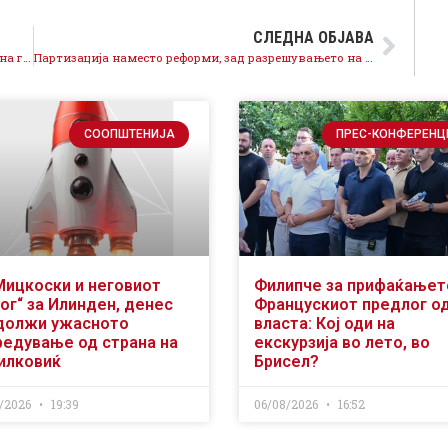
СЛЕДНА ОБЈАВА
Спасовски: Власта нема план како да им помогне на граѓаните, па прави дефокус со менување на грбот
Партизација наместо реформи, зад разрешувањето на Јавниот одбвинител се крие обид за инсталација на партиски послушник
СООПШТЕНИЈА
ПРЕС-КОНФЕРЕНЦ
Мицкоски и неговиот
Филипче за прифаќањет
ог“ за Илинден, денес
Францускиот предлог о
должи ужасното
власта: Кој оди на
редување од страна на
екскурзија во лето, во
илковиќ
Брисел?
/2026
19:39
06/08/2026
16:52