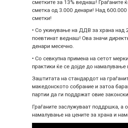
сметките за 13% веднаш! Граѓаните 
сметка од 3.000 денари! Над 600.00
сметки!
• Со укинување на ДДВ за храна над 
поевтинат веднаш! Ова значи директн
денари месечно.
• Со севкупна примена на сетот мерк
практики ќе се дојде до намалување 
Заштитата на стандардот на граѓанит
македонското собрание и затоа бара
партии да ги поддржат овие законски
Граѓаните заслужуваат поддршка, а о
намалување на цените за храна и нам