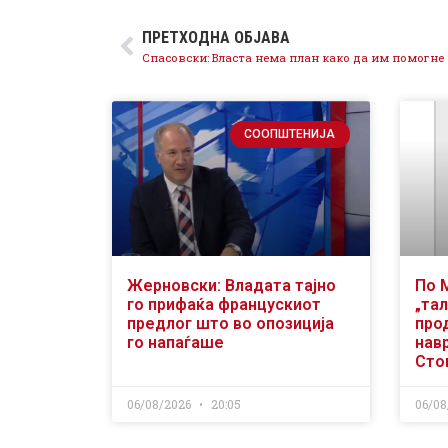
ПРЕТХОДНА ОБЈАВА
СООПШТЕНИЈА
Жерновски: Владата тајно
По 
го прифаќа францускиот
„тал
предлог што во опозиција
про
го напаѓаше
нав
Сто
06/08/2026
20:05
06/08