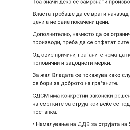
Тоа значи дека се замрзнати произво
Власта требаше да се врати наназад 
цени а не овие покачени цени.
Дополнително, наместо да се огранич
производи, треба да се опфатат сите
Од овие причини, граѓаните нема да 
половични и задоцнети мерки.
За жал Владата се покажува како слу
се бори за доброто на граѓаните.
СДСМ има конкретни законски решени
на сметките за струја кои веќе се п
постапка.
• Намалување на ДДВ за струјата на 