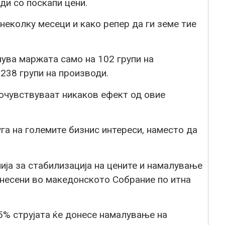
ди со поскапи цени.
неколку месеци и како репер да ги земе тие
ува маржата само на 102 групи на
 238 групи на производи.
почувствуваат никаков ефект од овие
га на големите бизнис интереси, наместо да
ја за стабилизација на цените и намалување
однесени во македонското Собрание по итна
5% струјата ќе донесе намалување на