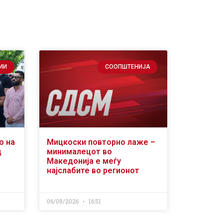
ИИ
СООПШТЕНИЈА
о на
Мицкоски повторно лаже –
д
минималецот во
Македонија е меѓу
најслабите во регионот
06/08/2026
16:51