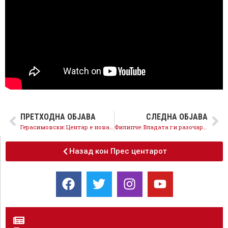
ПРЕТХОДНА ОБЈАВА
СЛЕДНА ОБЈАВА
Герасимовски: Центар е нова приказна, целосно реновирани сите училишта, учениците добиваат два затворени базени
Филипче: Владата ги разочара граѓаните, да го вратиме напредокот и правилните политики
Назад кон Прес центарот