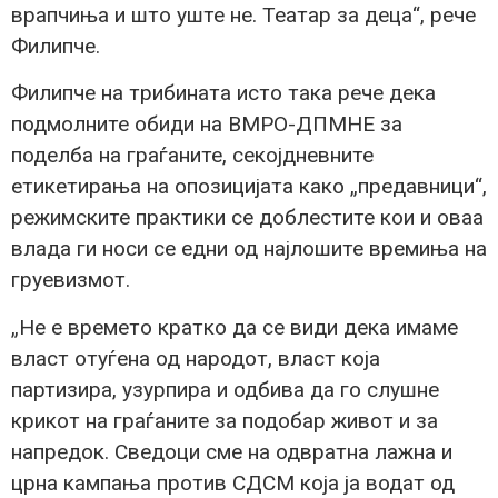
врапчиња и што уште не. Театар за деца“, рече
Филипче.
Филипче на трибината исто така рече дека
подмолните обиди на ВМРО-ДПМНЕ за
поделба на граѓаните, секојдневните
етикетирања на опозицијата како „предавници“,
режимските практики се доблестите кои и оваа
влада ги носи се едни од најлошите времиња на
груевизмот.
„Не е времето кратко да се види дека имаме
власт отуѓена од народот, власт која
партизира, узурпира и одбива да го слушне
крикот на граѓаните за подобар живот и за
напредок. Сведоци сме на одвратна лажна и
црна кампања против СДСМ која ја водат од