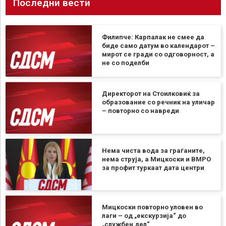
Последни вести
Филипче: Карпалак не смее да
биде само датум во календарот –
мирот се гради со одговорност, а
не со поделби
Директорот на Стоилковиќ за
образование со речник на уличар
– повторно со навреди
Нема чиста вода за граѓаните,
нема струја, а Мицкоски и ВМРО
за профит туркаат дата центри
Мицкоски повторно уловен во
лаги – од „екскурзија“ до
„службен дел“