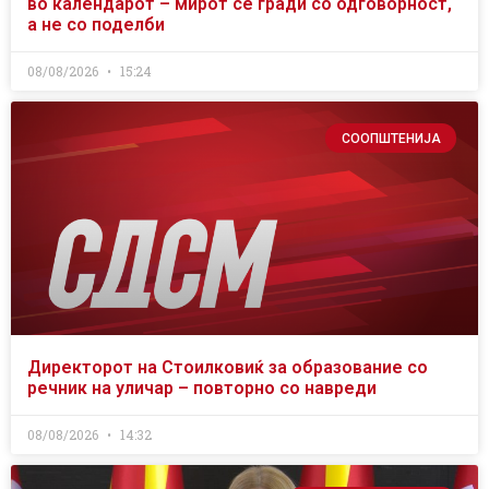
во календарот – мирот се гради со одговорност,
а не со поделби
08/08/2026
15:24
СООПШТЕНИЈА
Директорот на Стоилковиќ за образование со
речник на уличар – повторно со навреди
08/08/2026
14:32