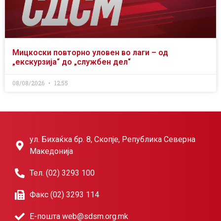
Мицкоски повторно уловен во лаги – од
„екскурзија“ до „службен дел“
08/08/2026
12:55
ул. Бихаќка бр. 8, Скопје, Република Северна
Македонија
Тел. (02) 3293 100
Факс (02) 3293 114
Е-пошта web@sdsm.org.mk