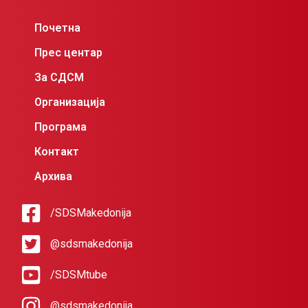
Почетна
Прес центар
За СДСМ
Организација
Програма
Контакт
Архива
/SDSMakedonija
@sdsmakedonija
/SDSMtube
@sdsmakedonija