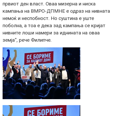
првиот ден власт. Оваа мизерна и ниска
кампања на ВМРО-ДПМНЕ е одраз на нивната
немоќ и неспобност. Но суштина е уште
поболна, а тоа е дека зад кампања се кријат
нивните лоши намери за иднината на оваа
земја“, рече Филипче.