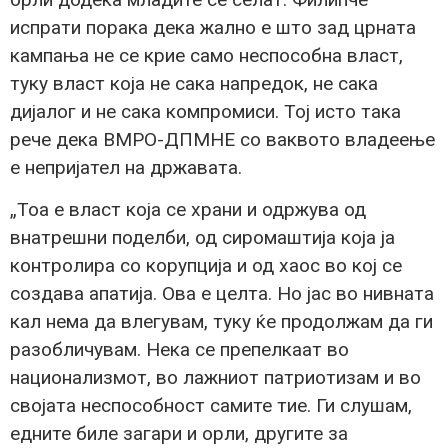
испрати порака дека жално е што зад црната
кампања не се крие само неспособна власт,
туку власт која не сака напредок, не сака
дијалог и не сака компромиси. Тој исто така
рече дека ВМРО-ДПМНЕ со ваквото владеење
е непријател на државата.
„Тоа е власт која се храни и одржува од
внатрешни поделби, од сиромаштија која ја
контролира со корупција и од хаос во кој се
создава апатија. Ова е целта. Но јас во нивната
кал нема да влегувам, туку ќе продолжам да ги
разобличувам. Нека се препелкаат во
национализмот, во лажниот патриотизам и во
својата неспособност самите тие. Ги слушам,
едните биле загари и орли, другите за