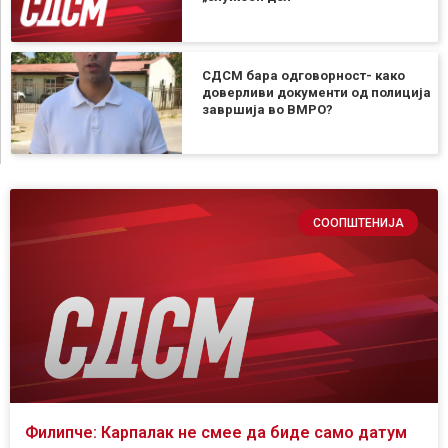
СДСМ бара одговорност- како
доверливи документи од полиција
завршија во ВМРО?
СООПШТЕНИЈА
Филипче: Карпалак не смее да биде само датум