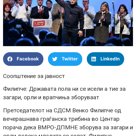
Facebook
Twitter
LinkedIn
Соопштение за јавност
Филипче: Државата пола ни се исели а тие за
загари, орли и врапчиња зборуваат
Претседателот на СДСМ Венко Филипче од
вечерашнава граѓанска трибина во Центар
порача дека ВМРО-ДПМНЕ зборува за загари и
орли додека младите се селат. Филипче