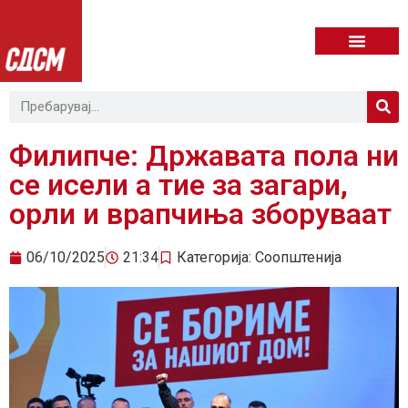
Филипче: Државата пола ни
се исели а тие за загари,
орли и врапчиња зборуваат
06/10/2025
21:34
Категорија:
Соопштенија