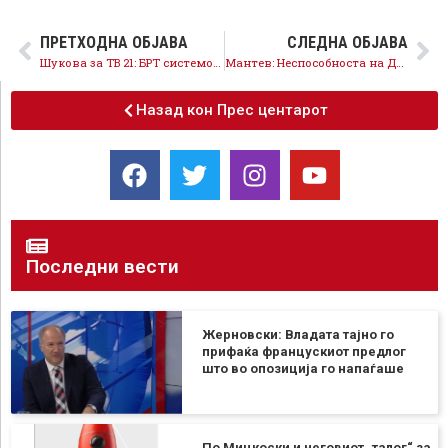
ПРЕТХОДНА ОБЈАВА
СЛЕДНА ОБЈАВА
Шукова за ТВ 21: БРТ системот е брзо, ефикасно и реално решение за Скопје
Мантев: Неспособноста на ДПМНЕ го доведе Неготино во очај, ние имаме решенија, ќе го вратиме сјајот на градот
Назад кон Прес центарот
Последни вести
Жерновски: Владата тајно го
прифаќа францускиот предлог
што во опозиција го напаѓаше
По Мицкоски и неговиот „талог“ за