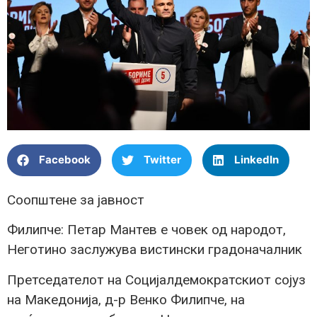
Facebook
Twitter
LinkedIn
Соопштене за јавност
Филипче: Петар Мантев е човек од народот,
Неготино заслужува вистински градоначалник
Претседателот на Социјалдемократскиот сојуз
на Македонија, д-р Венко Филипче, на