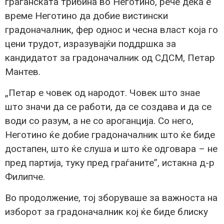
граѓанската трибина во Неготино, рече дека е
време Неготино да добие вистински
градоначалник, фер однос и чесна власт која го
цени трудот, изразувајќи поддршка за
кандидатот за градоначалник од СДСМ, Петар
Мантев.
„Петар е човек од народот. Човек што знае
што значи да се работи, да се создава и да се
води со разум, а не со ароганција. Со него,
Неготино ќе добие градоначалник што ќе биде
достапен, што ќе слуша и што ќе одговара – не
пред партија, туку пред граѓаните”, истакна д-р
Филипче.
Во продолжение, тој зборуваше за важноста на
изборот за градоначалник кој ќе биде блиску