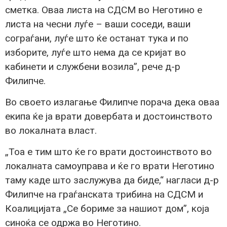
сметка. Оваа листа на СДСМ во Неготино е
листа на чесни луѓе – ваши соседи, ваши
сограѓани, луѓе што ќе останат тука и по
изборите, луѓе што нема да се кријат во
кабинети и службени возила”, рече д-р
Филипче.
Во своето излагање Филипче порача дека оваа
екипа ќе ја врати довербата и достоинството
во локалната власт.
„Тоа е тим што ќе го врати достоинството во
локалната самоуправа и ќе го врати Неготино
таму каде што заслужува да биде,“ нагласи д-р
Филипче на граѓанската трибина на СДСМ и
Коалицијата „Се бориме за нашиот дом”, која
синоќа се одржа во Неготино.