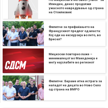
Илинден, денес продолжи
ужасното навредување од страна
на Стоилковиќ
Филипче за прифаќањето на
Францускиот предлог од власта:
Кој оди на екскурзија во лето, во
Брисел?
Мицкоски повторно лаже –
минималецот во Македонија е
меѓу најслабите во регионот
Филипче: Бараме итна истрага за
нападот на децата во Ново Село
од страна на ВМРО