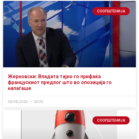
СООПШТЕНИЈА
Жерновски: Владата тајно го прифаќа
францускиот предлог што во опозиција го
напаѓаше
06/08/2026
20:05
СООПШТЕНИЈА