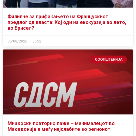
Филипче за прифаќањето на Францускиот
предлог од власта: Кој оди на екскурзија во лето,
во Брисел?
06/08/2026
16:52
СООПШТЕНИЈА
Мицкоски повторно лаже – минималецот во
Македонија е меѓу најслабите во регионот