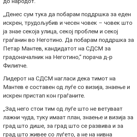
до народот.
„Денес сум тука да побарам поддршка за еден
искрен, трудољубив и чесен човек – човек што
ја знае секоја улица, секој проблем и секој
граѓанин во Неготино. Да побарам поддршка за
Петар Мантев, кандидатот на СДСМ за
градоначалник на Неготино,“ порача д-р
Филипче.
Лидерот на СДСМ нагласи дека тимот на
Мантев е составен од луѓе со визија, знаење и
искрен пристап кон граѓаните.
„Зад него стои тим од луѓе што не ветуваат
лажни чуда, туку имаат план, знаење и визија за
град што дише, за град што се развива и за
град што живее со луѓето, а не на нивна