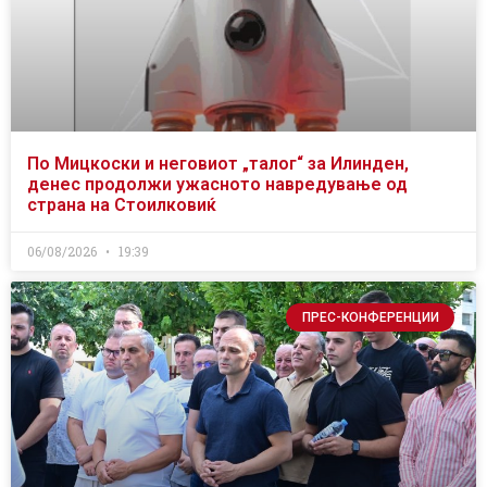
По Мицкоски и неговиот „талог“ за Илинден,
денес продолжи ужасното навредување од
страна на Стоилковиќ
06/08/2026
19:39
ПРЕС-КОНФЕРЕНЦИИ