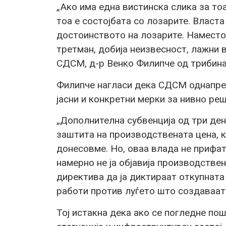
„Ако има една вистинска слика за то
тоа е состојбата со лозарите. Власт
достоинството на лозарите. Наместо
третман, добија неизвесност, лажни 
СДСМ, д-р Венко Филипче од трибина
Филипче нагласи дека СДСМ однапре
јасни и конкретни мерки за нивно ре
„Дополнителна субвенција од три ден
заштита на производствената цена, к
донесовме. Но, оваа влада не прифат
намерно не ја објавија производствен
директива да ја диктираат откупната
работи против луѓето што создаваат!
Тој истакна дека ако се погледне по