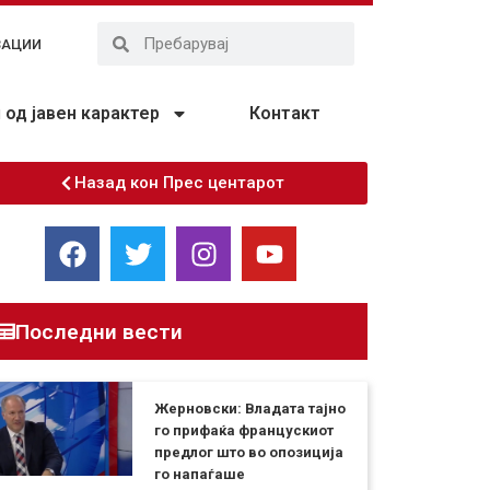
ЗАЦИИ
од јавен карактер
Контакт
Назад кон Прес центарот
Последни вести
Жерновски: Владата тајно
го прифаќа францускиот
предлог што во опозиција
го напаѓаше