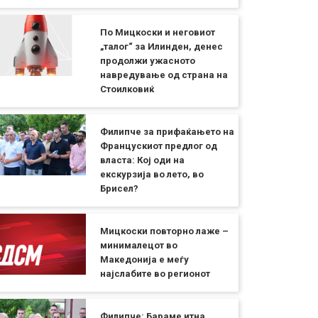
По Мицкоски и неговиот
„талог“ за Илинден, денес
продолжи ужасното
навредување од страна на
Стоилковиќ
Филипче за прифаќањето на
Францускиот предлог од
власта: Кој оди на
екскурзија во лето, во
Брисел?
Мицкоски повторно лаже –
минималецот во
Македонија е меѓу
најслабите во регионот
Филипче: Бараме итна