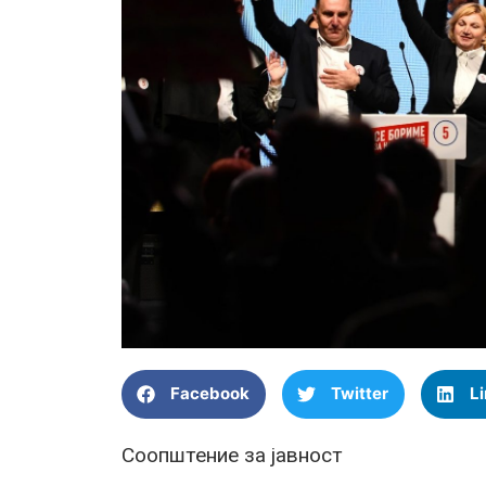
Facebook
Twitter
L
Соопштение за јавност