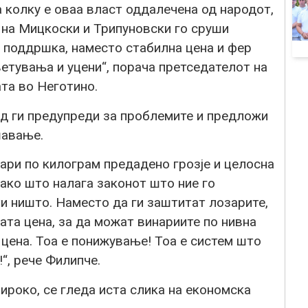
а колку е оваа власт оддалечена од народот,
а на Мицкоски и Трипуновски го сруши
 поддршка, наместо стабилна цена и фер
ветувања и уцени“, порача претседателот на
та во Неготино.
д ги предупреди за проблемите и предложи
шавање.
ари по килограм предадено грозје и целосна
ако што налага законот што ние го
и ништо. Наместо да ги заштитат лозарите,
ата цена, за да можат винариите по нивна
 цена. Тоа е понижување! Тоа е систем што
“, рече Филипче.
широко, се гледа иста слика на економска