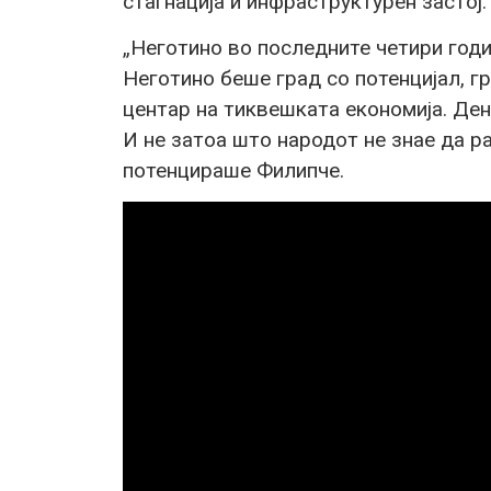
стагнација и инфраструктурен застој.
„Неготино во последните четири годи
Неготино беше град со потенцијал, гр
центар на тиквешката економија. Дене
И не затоа што народот не знае да ра
потенцираше Филипче.