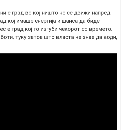
ни е град во кој ништо не се движи напред.
ад кој имаше енергија и шанса да биде
с е град кој го изгуби чекорот со времето.
боти, туку затоа што власта не знае да води,