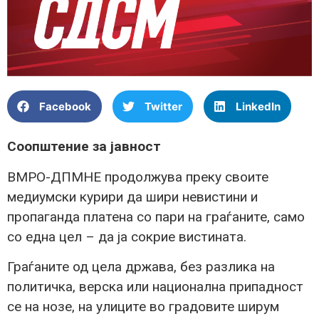
Facebook
Twitter
LinkedIn
Соопштение за јавност
ВМРО-ДПМНЕ продолжува преку своите
медиумски курири да шири невистини и
пропаганда платена со пари на граѓаните, само
со една цел – да ја сокрие вистината.
Граѓаните од цела држава, без разлика на
политичка, верска или национална припадност
се на нозе, на улиците во градовите ширум