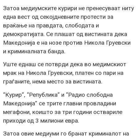
Затоа медиумските курири не пренесуваат ниту
една вест од секојдневните протести за
враќање на правдата, слободата и
демократијата. Се плашат од вистината дека
Македонија е на нозе против Никола Груевски
и криминалната банда.
Уште еднаш се потврди дека во медимскиот
мрак на Никола Груевски, платен со пари на
граѓаните, нема место за вистината.
“Курир”, “Република” и “Радио слободна
Македонија” се трите главни провладини
мегафони, коишто за три години оствариле
приходи од 3 милиони евра.
Затоа овие медиуми го бранат криминалoт на