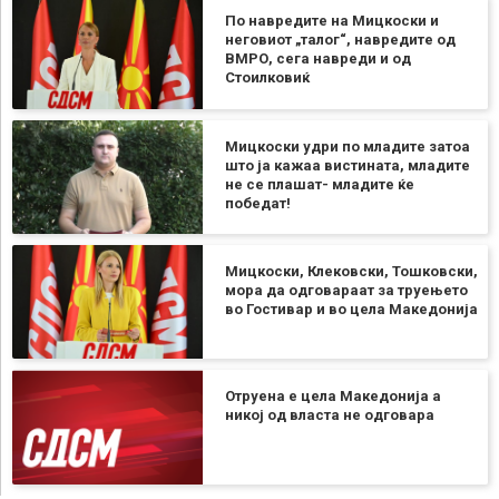
По навредите на Мицкоски и
неговиот „талог“, навредите од
ВМРО, сега навреди и од
Стоилковиќ
Мицкоски удри по младите затоа
што ја кажаа вистината, младите
не се плашат- младите ќе
победат!
Мицкоски, Клековски, Тошковски,
мора да одговараат за труењето
во Гостивар и во цела Македонија
Отруена е цела Македонија а
никој од власта не одговара