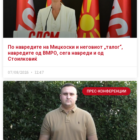
По навредите на Мицкоски и неговиот „талог“,
навредите од ВМРО, сега навреди и од
Стоилковиќ
07/08/2026
12:47
ПРЕС-КОНФЕРЕНЦИИ