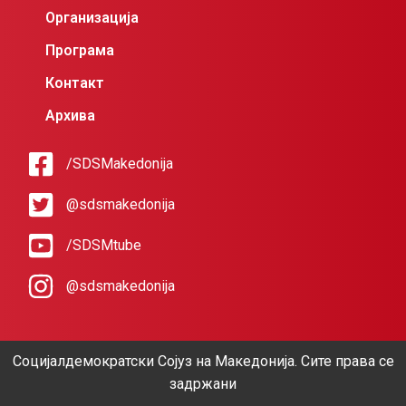
Организација
Програма
Контакт
Архива
/SDSMakedonija
@sdsmakedonija
/SDSMtube
@sdsmakedonija
Социјалдемократски Сојуз на Македонија. Сите права се
задржани