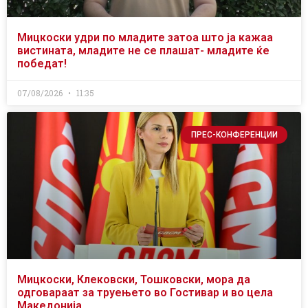
Мицкоски удри по младите затоа што ја кажаа
вистината, младите не се плашат- младите ќе
победат!
07/08/2026
11:35
ПРЕС-КОНФЕРЕНЦИИ
Мицкоски, Клековски, Тошковски, мора да
одговараат за труењето во Гостивар и во цела
Македонија