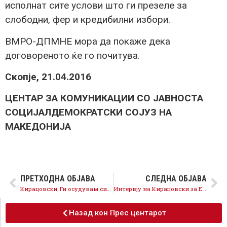
исполнат сите услови што ги презеле за
слободни, фер и кредибилни избори.
ВМРО-ДПМНЕ мора да покаже дека
договореното ќе го почитува.
Скопје, 21.04.2016
ЦЕНТАР ЗА КОМУНИКАЦИИ СО ЈАВНОСТА
СОЦИЈАЛДЕМОКРАТСКИ СОЈУЗ НА
МАКЕДОНИЈА
ПРЕТХОДНА ОБЈАВА
СЛЕДНА ОБЈАВА
Кирацовски: Ги осудувам сите притисоци врз вработените во јавниот сектор!
Интервју на Кирацовски за Економски магазин на Алсат-М ТВ
Назад кон Прес центарот