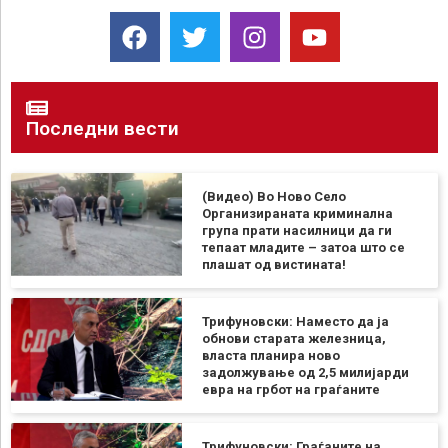
Последни вести
(Видео) Во Ново Село
Организираната криминална
група прати насилници да ги
тепаат младите – затоа што се
плашат од вистината!
Трифуновски: Наместо да ја
обнови старата железница,
власта планира ново
задолжување од 2,5 милијарди
евра на грбот на граѓаните
Трифуновски: Граѓаните на