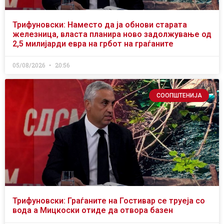
Трифуновски: Наместо да ја обнови старата
железница, власта планира ново задолжување од
2,5 милијарди евра на грбот на граѓаните
05/08/2026
20:56
СООПШТЕНИЈА
Трифуновски: Граѓаните на Гостивар се труеја со
вода а Мицкоски отиде да отвора базен