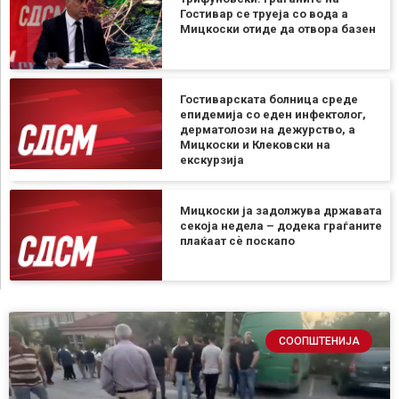
Гостивар се труеја со вода а
Мицкоски отиде да отвора базен
Гостиварската болница среде
епидемија со еден инфектолог,
дерматолози на дежурство, а
Мицкоски и Клековски на
екскурзија
Мицкоски ја задолжува државата
секоја недела – додека граѓаните
плаќаат сѐ поскапо
СООПШТЕНИЈА