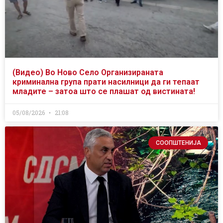
(Видео) Во Ново Село Организираната
криминална група прати насилници да ги тепаат
младите – затоа што се плашат од вистината!
05/08/2026
21:08
СООПШТЕНИЈА