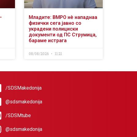
–
Младите: ВМРО нè нападнаа
физички сега јавно со
украдени полициски
документи од ПС Струмица,
бараме истрага
08/08/2026
11:21
/SDSMakedonija
@sdsmakedonija
/SDSMtube
@sdsmakedonija