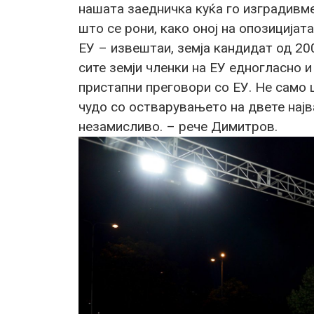
нашата заедничка куќа го изградивме
што се рони, како оној на опозицијата
ЕУ – извештаи, земја кандидат од 200
сите земји членки на ЕУ едногласно 
пристапни преговори со ЕУ. Не само
чудо со остварувањето на двете нај
незамисливо. – рече Димитров.