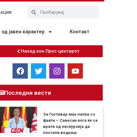
ЗАЦИИ
од јавен карактер
Контакт
Назад кон Прес центарот
Последни вести
За Гостивар има папка со
факти – Савески кога ќе се
врати од екскурзија да
постапи веднаш