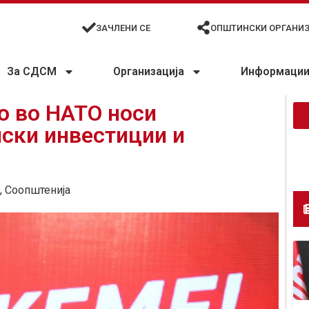
ЗАЧЛЕНИ СЕ
ОПШТИНСКИ ОРГАНИ
За СДСМ
Организација
Информации 
о во НАТО носи
ски инвестиции и
,
Соопштенија