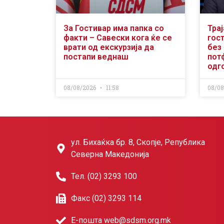
За Гостивар има папка со
Тра
факти – Савески кога ќе се
гос
врати од екскурзија да
без
постапи веднаш
потф
одг
08/08/2026
11:58
08/0
ул. Бихаќка бр. 8, Скопје, Република
Северна Македонија
Тел. (02) 3293 100
Факс (02) 3293 114
Е-пошта web@sdsm.org.mk