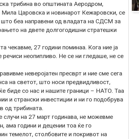
нска трибина во општината Аеродром,
 Мила Царовска и новинарот Кежаровски, се
 што беа направени од владата на СДСМ за
зирањето на двете долгогодишни стратешки
а чекавме, 27 години поминаа. Кога ние ја
речиси неопипливо. Не се ни гледаше, не се
правивме неверојатен пресврт и ние сме сега
нса на светот, што носи предвидливост,
ќе биде со нас и нашите граници – НАТО. Таа
ии и странски инвестиции и ни го подобрува
в од трибината.
случи на 27 март годинава, не можевме
н, ама години и децении тоа ќе го
чин темелот, столбовите и покривот на