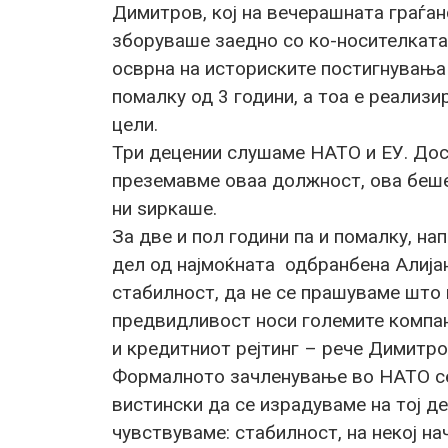
Димитров, кој на вечерашната граѓа
зборуваше заедно со ко-носителката
осврна на историските постигнувања
помалку од 3 години, а тоа е реали
цели.
Три децении слушаме НАТО и ЕУ. Дост
преземавме оваа должност, ова беше 
ни ѕиркаше.
За две и пол години па и помалку, на
дел од најмоќната одбранбена Алија
стабилност, да не се прашуваме што 
предвидливост носи големите компан
и кредитниот рејтинг – рече Димитро
Формалното зачленување во НАТО се 
вистински да се израдуваме на тој де
чувствуваме: стабилност, на некој на