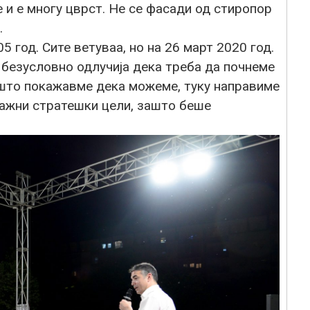
 и е многу цврст. Не се фасади од стиропор
.
5 год. Сите ветуваа, но на 26 март 2020 год.
и безусловно одлучија дека треба да почнеме
 што покажавме дека можеме, туку направиме
важни стратешки цели, зашто беше