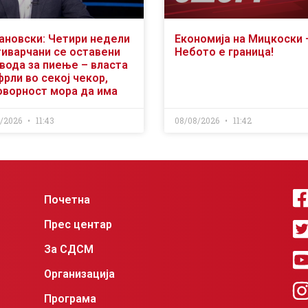
јановски: Четири недели
Економија на Мицкоски 
тиварчани се оставени
Небото е граница!
 вода за пиење – власта
рли во секој чекор,
оворност мора да има
8/2026
11:43
08/08/2026
11:42
Почетна
Прес центар
За СДСМ
Организација
Програма