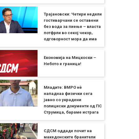
Трајановски: Четири недели
гостиварчани се оставени
без вода за пиење – власта
потфрли во секој чекор,
одговорност мора да има
Економија на Мицкоски –
Небото е граница!
Младите: ВМРО нè
нападнаа физички сега
јавно со украдени
полициски документи од ПС
Струмица, бараме истрага
СДСМ оддаде почит на
македонските бранители