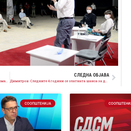
СЛЕДНА ОБЈАВА
Царовска: Во следниот мандат 10.700 денари минимална пензија и раст на минималната плата до 40%
Димитров: Следните 4 години се златната шанса за да ја ставиме земјата на шините од кои нема враќање назад
СООПШТЕНИЈА
СООПШТЕНИ