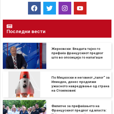
Последни вести
Жерновски: Владата тајно го
прифаќа францускиот предлог
што во опозиција го напаѓаше
По Мицкоски и неговиот „талог“ за
Илинден, денес продолжи
ужасното навредување од страна
на Стоилковиќ
Филипче за прифаќањето на
Францускиот предлог од власта: