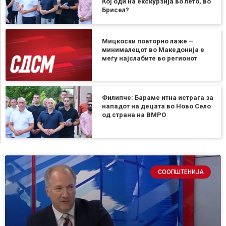
Кој оди на екскурзија во лето, во
Брисел?
Мицкоски повторно лаже –
минималецот во Македонија е
меѓу најслабите во регионот
Филипче: Бараме итна истрага за
нападот на децата во Ново Село
од страна на ВМРО
СООПШТЕНИЈА