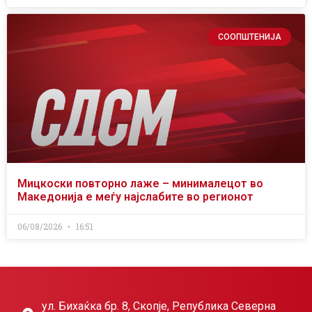
СООПШТЕНИЈА
Мицкоски повторно лаже – минималецот во
Македонија е меѓу најслабите во регионот
06/08/2026
16:51
ул. Бихаќка бр. 8, Скопје, Република Северна