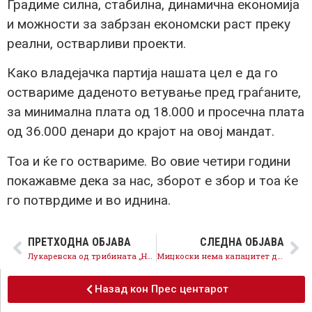
Градиме силна, стабилна, динамична економија
и можности за забрзан економски раст преку
реални, остварливи проекти.
Како владејачка партија нашата цел е да го
оствариме даденото ветување пред граѓаните,
за минимална плата од 18.000 и просечна плата
од 36.000 денари до крајот на овој мандат.
Тоа и ќе го оствариме. Во овие четири години
покажавме дека за нас, зборот е збор и тоа ќе
го потврдиме и во иднина.
ПРЕТХОДНА ОБЈАВА
СЛЕДНА ОБЈАВА
Лукаревска од трибината „Најдоброто за нашата општина“: СДСМ води напред, ВМРО-ДПМНЕ сакаат да ја вратат државата назад
Мицкоски нема капацитет да ја промени партијата, а не пак државата, може да очекува само нов пораз од граѓаните
Назад кон Прес центарот