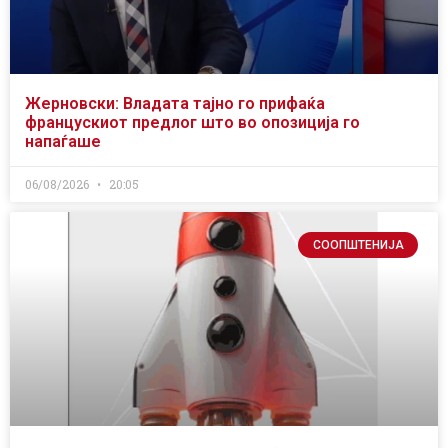
Жерновски: Владата тајно го прифаќа
францускиот предлог што во опозиција го
напаѓаше
06/08/2026
20:05
СООПШТЕНИЈА