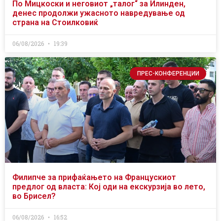
По Мицкоски и неговиот „талог“ за Илинден,
денес продолжи ужасното навредување од
страна на Стоилковиќ
06/08/2026
19:39
ПРЕС-КОНФЕРЕНЦИИ
Филипче за прифаќањето на Францускиот
предлог од власта: Кој оди на екскурзија во лето,
во Брисел?
06/08/2026
16:52