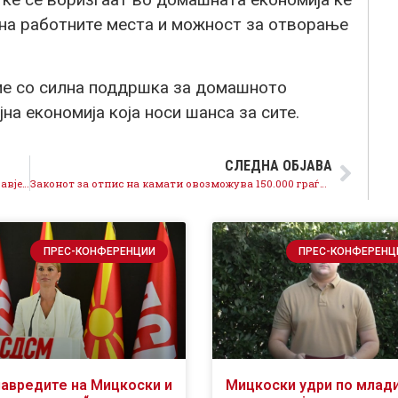
 на работните места и можност за отворање
ме со силна поддршка за домашното
на економија која носи шанса за сите.
СЛЕДНА ОБЈАВА
ВМРО-ДПМНЕ со лаги и блокади работи против здравјето на граѓаните и животната средина
Законот за отпис на камати овозможува 150.000 граѓани да ги рестартираат долговите кон државните органи и јавните институции
ПРЕС-КОНФЕРЕНЦИИ
ПРЕС-КОНФЕРЕНЦ
навредите на Мицкоски и
Мицкоски удри по млад