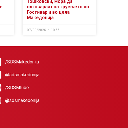
Тошковски, мора да
се
одговараат за труењето во
Гостивар и во цела
Македонија
07/08/2026
10:56
/SDSMakedonija
@sdsmakedonija
/SDSMtube
@sdsmakedonija