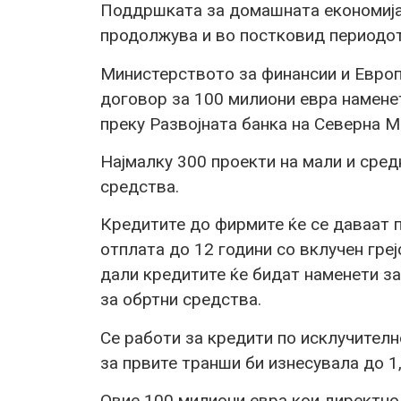
Поддршката за домашната економија,
продолжува и во постковид периодот
Министерството за финансии и Евро
договор за 100 милиони евра наменет
преку Развојната банка на Северна М
Најмалку 300 проекти на мали и сред
средства.
Кредитите до фирмите ќе се даваат п
отплата до 12 години со вклучен греј
дали кредитите ќе бидат наменети з
за обртни средства.
Се работи за кредити по исклучителн
за првите транши би изнесувала до 1,
Овие 100 милиони евра кои директно