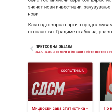
значат нови инвестиции, зачувување
нови.
Како одговорна партија продолжува
стопанство. Градиме стабилна, развој
ПРЕТХОДНА ОБЈАВА
СООПШТЕНИЈА
Мицкоски сака статистика –
По 