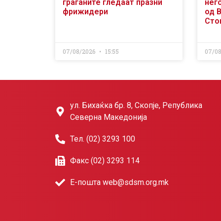
граѓаните гледаат празни
него
фрижидери
од 
Сто
07/08/2026
15:55
07/0
ул. Бихаќка бр. 8, Скопје, Република
Северна Македонија
Тел. (02) 3293 100
Факс (02) 3293 114
Е-пошта web@sdsm.org.mk