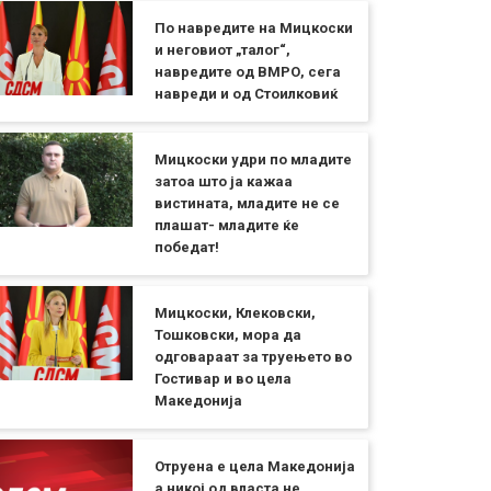
По навредите на Мицкоски
и неговиот „талог“,
навредите од ВМРО, сега
навреди и од Стоилковиќ
Мицкоски удри по младите
затоа што ја кажаа
вистината, младите не се
плашат- младите ќе
победат!
Мицкоски, Клековски,
Тошковски, мора да
одговараат за труењето во
Гостивар и во цела
Македонија
Отруена е цела Македонија
а никој од власта не