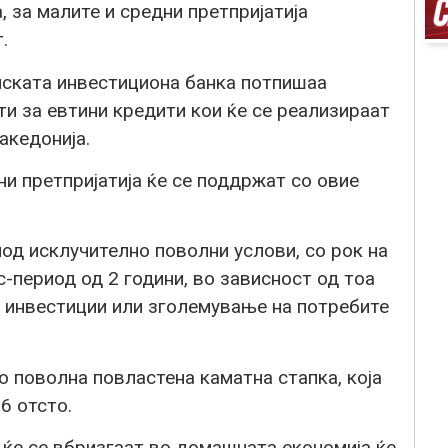
 за малите и средни претпријатија
.
пската инвестициона банка потпишаа
и за евтини кредити кои ќе се реализираат
акедонија.
ни претпријатија ќе се поддржат со овие
од исклучително поволни услови, со рок на
с-период од 2 години, во зависност од тоа
а инвестиции или зголемување на потребите
о поволна повластена каматна стапка, која
6 отсто.
 ќе се вбризгаат во домашната економија ќе