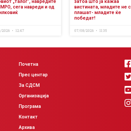
виот „талог“, навредите
затоа што ја кажаа
ВМРО, сега навреди и од
вистината, младите не 
илковиќ
плашат- младите ќе
победат!
8/2026
12:47
07/08/2026
11:35
Почетна
Прес центар
За СДСМ
Организација
Програма
Контакт
Архива