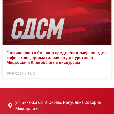
Гостиварската болница среде епидемија со еден
инфектолог, дерматолози на дежурство, а
Мицкоски и Клековски на екскурзија
05/08/2026
18:42
ул. Бихаќка бр. 8, Скопје, Република Северна
Македонија