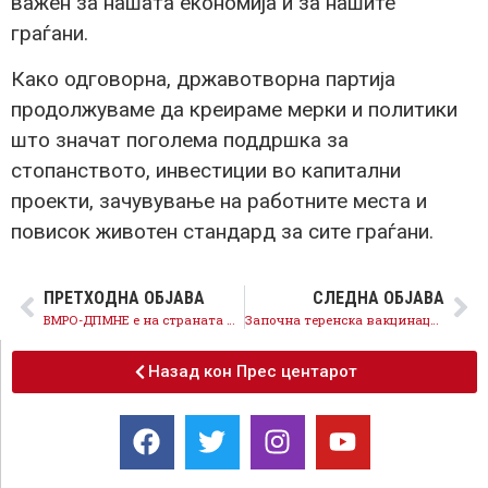
важен за нашата економија и за нашите
граѓани.
Како одговорна, државотворна партија
продолжуваме да креираме мерки и политики
што значат поголема поддршка за
стопанството, инвестиции во капитални
проекти, зачувување на работните места и
повисок животен стандард за сите граѓани.
ПРЕТХОДНА ОБЈАВА
СЛЕДНА ОБЈАВА
ВМРО-ДПМНЕ е на страната на вирусот, а не на здравствениот систем
Започна теренска вакцинација, сите граѓани да се вакцинираат, да го заштитиме јавното здравје
Назад кон Прес центарот