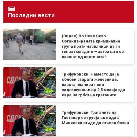
Последни вести
(Видео) Во Ново Село
Организираната криминална
група прати насилници да ги
тепаат младите – затоа што се
плашат од вистината!
Трифуновски: Наместо да ја
обнови старата железница,
власта планира ново
задолжување од 2,5 милијарди
евра на грбот на граѓаните
Трифуновски: Граѓаните на
Гостивар се труеја со вода а
Мицкоски отиде да отвора базен