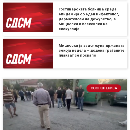
Гостиварската болница среде
епидемија со еден инфектолог,
дерматолози на дежурство, а
Мицкоски и Клековски на
екскурзија
Мицкоски ја задолжува државата
секоја недела – додека граѓаните
плаќаат сѐ поскапо
СООПШТЕНИЈА