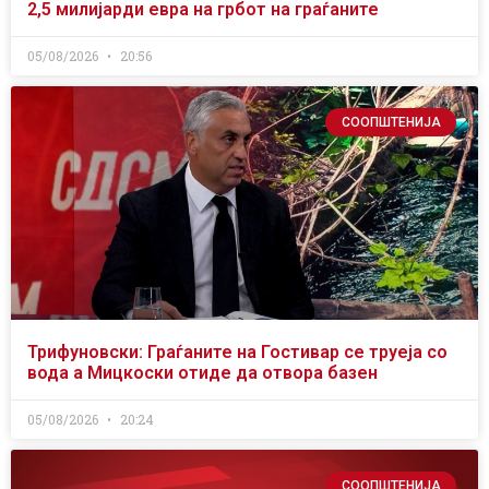
2,5 милијарди евра на грбот на граѓаните
05/08/2026
20:56
СООПШТЕНИЈА
Трифуновски: Граѓаните на Гостивар се труеја со
вода а Мицкоски отиде да отвора базен
05/08/2026
20:24
СООПШТЕНИЈА