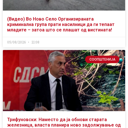
(Видео) Во Ново Село Организираната
криминална група прати насилници да ги тепаат
младите – затоа што се плашат од вистината!
05/08/2026
21:08
СООПШТЕНИЈА
Трифуновски: Наместо да ја обнови старата
железница, власта планира ново задолжување од