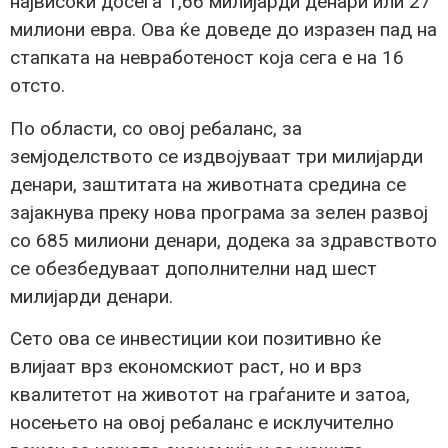
највисоки досега 1,66 милијарди денари или 27
милиони евра. Ова ќе доведе до изразен пад на
стапката на невработеност која сега е на 16
отсто.
По области, со овој ребаланс, за
земјоделството се издвојуваат три милијарди
денари, заштитата на животната средина се
зајакнува преку нова програма за зелен развој
со 685 милиони денари, додека за здравството
се обезбедуваат дополнителни над шест
милијарди денари.
Сето ова се инвестиции кои позитивно ќе
влијаат врз економскиот раст, но и врз
квалитетот на животот на граѓаните и затоа,
носењето на овој ребаланс е исклучително