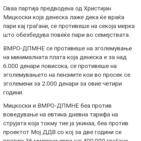
Оваа партија предводена од Христијан
Мицкоски која денеска лаже дека ќе враќа
пари кај граѓани, се противеше на секоја мерка
што обезбедува повеќе пари во семејствата.
ВМРО-ДПМНЕ се противеше на зголемување
на минималната плата која денеска е за над
6.000 денари повисока, се противеше на
зголемувањето на пензиите кои во просек се
зголемени за 2.000 денари за овие четири
години.
Мицкоски и ВМРО-ДПМНЕ беа против
воведување на евтина дневна тарифа на
струјата која токму тие ја укинаа, беа против
проектот Мој ДДВ со кој за две години се
вратија 36 милиони евра кај 400.000 граѓани.