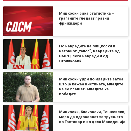
Мицкоски сака статистика –
граѓаните гледаат празни
фрижидери
По навредите на Мицкоски и
неговиот „талог“, навредите од
ВМРО, сега навреди и од
Стоилковиќ
Мицкоски удри по младите затоа
што ја кажаа вистината, младите
не се плашат- младите ќе
победат!
Мицкоски, Клековски, Тошковски,
мора да одговараат за труењето
во Гостивар и во цела Македонија