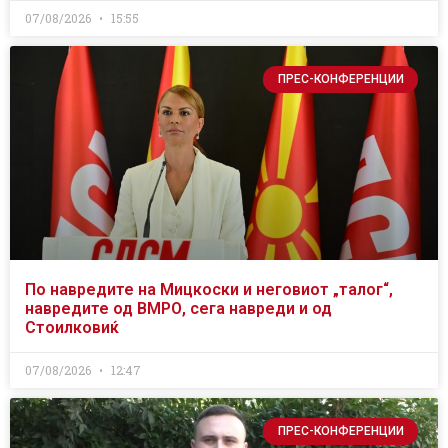
07/08/2026
15:55
ПРЕС-КОНФЕРЕНЦИИ
По навредите на Мицкоски и неговиот „талог“,
навредите од ВМРО, сега навреди и од
Стоилковиќ
07/08/2026
12:47
ПРЕС-КОНФЕРЕНЦИИ