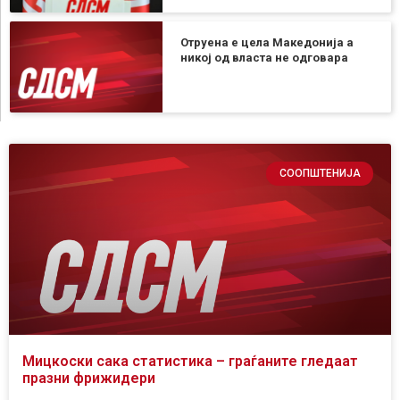
Отруена е цела Македонија а
никој од власта не одговара
СООПШТЕНИЈА
Мицкоски сака статистика – граѓаните гледаат
празни фрижидери