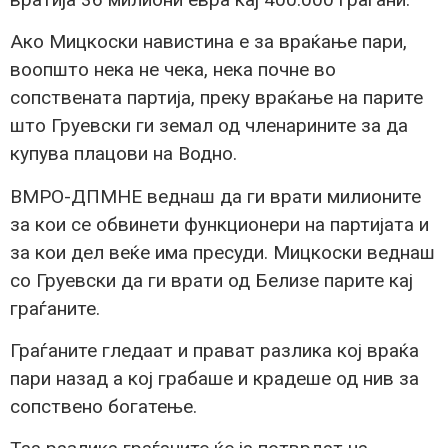
Ако Мицкоски навистина е за враќање пари,
воопшто нека не чека, нека почне во
сопствената партија, преку враќање на парите
што Груевски ги земал од членарините за да
купува плацови на Водно.
ВМРО-ДПМНЕ веднаш да ги врати милионите
за кои се обвинети функционери на партијата и
за кои дел веќе има пресуди. Мицкоски веднаш
со Груевски да ги врати од Белизе парите кај
граѓаните.
Граѓаните гледаат и прават разлика кој враќа
пари назад а кој грабаше и крадеше од нив за
сопствено богатење.