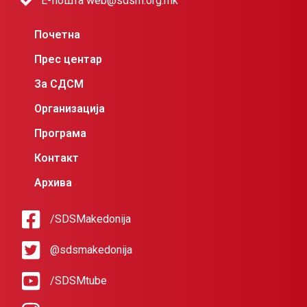
Е-пошта web@sdsm.org.mk
Почетна
Прес центар
За СДСМ
Организација
Програма
Контакт
Архива
/SDSMakedonija
@sdsmakedonija
/SDSMtube