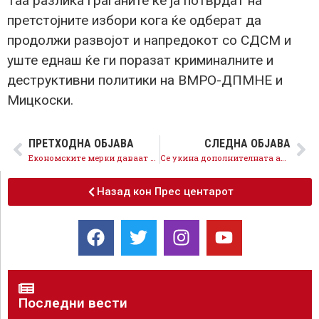
Таа разлика граѓаните ќе ја потврдат на
претстојните избори кога ќе одберат да
продолжи развојот и напредокот со СДСМ и
уште еднаш ќе ги поразат криминалните и
деструктивни политики на ВМРО-ДПМНЕ и
Мицкоски.
ПРЕТХОДНА ОБЈАВА
СЛЕДНА ОБЈАВА
Економските мерки даваат резултат, рекордно прво полугодие во Технолошко индустриски развојни зони ТИРЗ
Се укина дополнителната акциза за горива, го штитиме стандардот на граѓаните
Назад кон Прес центарот
Последни вести