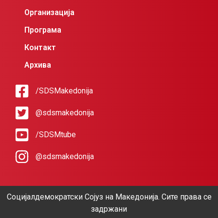
Организација
Програма
Контакт
Архива
/SDSMakedonija
@sdsmakedonija
/SDSMtube
@sdsmakedonija
Социјалдемократски Сојуз на Македонија. Сите права се
задржани