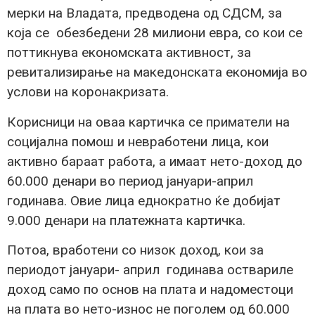
мерки на Владата, предводена од СДСМ, за
која се обезбедени 28 милиони евра, со кои се
поттикнува економската активност, за
ревитализирање на македонската економија во
услови на коронакризата.
Корисници на оваа картичка се приматели на
социјална помош и невработени лица, кои
активно бараат работа, а имаат нето-доход до
60.000 денари во период јануари-април
годинава. Овие лица еднократно ќе добијат
9.000 денари на платежната картичка.
Потоа, вработени со низок доход, кои за
периодот јануари- април годинава оствариле
доход само по основ на плата и надоместоци
на плата во нето-износ не поголем од 60.000