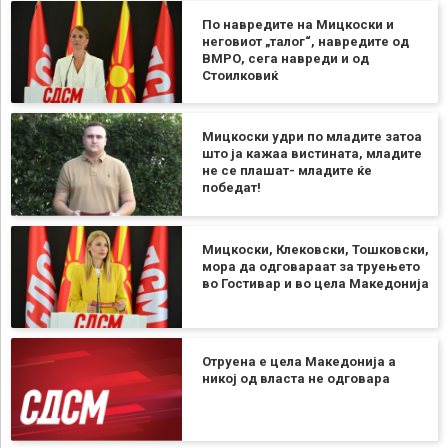
По навредите на Мицкоски и
неговиот „талог“, навредите од
ВМРО, сега навреди и од
Стоилковиќ
Мицкоски удри по младите затоа
што ја кажаа вистината, младите
не се плашат- младите ќе
победат!
Мицкоски, Клековски, Тошковски,
мора да одговараат за труењето
во Гостивар и во цела Македонија
Отруена е цела Македонија а
никој од власта не одговара