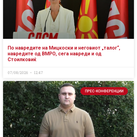
По навредите на Мицкоски и неговиот „талог“,
навредите од ВМРО, сега навреди и од
Стоилковиќ
07/08/2026
12:47
ПРЕС-КОНФЕРЕНЦИИ