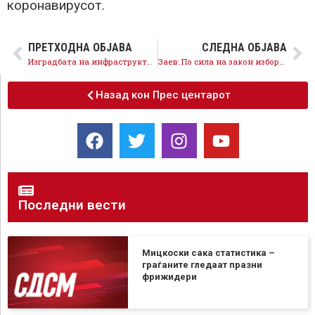
коронавирусот.
ПРЕТХОДНА ОБЈАВА
СЛЕДНА ОБЈАВА
Изградбата на инфраструктура за сите не запира, во вонредни услови инвестираме во развојот и иднината
Заев: По сила на закон изборите се 22 дена по истекот на вонредната состојба, гласањето е безбедно
Назад кон Прес центарот
Последни вести
Мицкоски сака статистика –
граѓаните гледаат празни
фрижидери