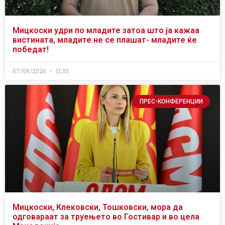
Мицкоски удри по младите затоа што ја кажаа
вистината, младите не се плашат- младите ќе
победат!
07/08/2026
11:35
ПРЕС-КОНФЕРЕНЦИИ
Мицкоски, Клековски, Тошковски, мора да
одговараат за труењето во Гостивар и во цела