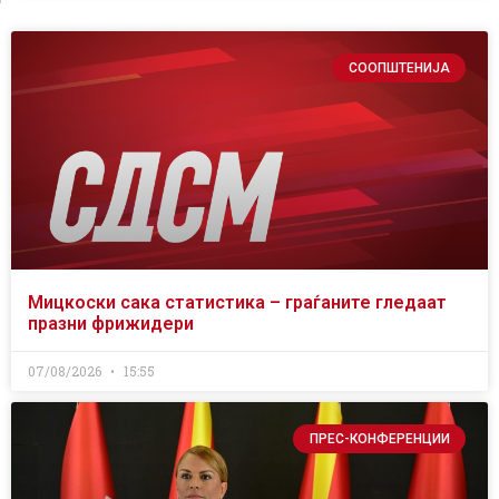
СООПШТЕНИЈА
Мицкоски сака статистика – граѓаните гледаат
празни фрижидери
07/08/2026
15:55
ПРЕС-КОНФЕРЕНЦИИ