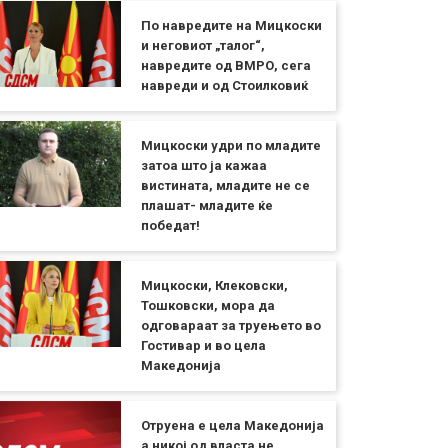
По навредите на Мицкоски
и неговиот „талог“,
навредите од ВМРО, сега
навреди и од Стоилковиќ
Мицкоски удри по младите
затоа што ја кажаа
вистината, младите не се
плашат- младите ќе
победат!
Мицкоски, Клековски,
Тошковски, мора да
одговараат за труењето во
Гостивар и во цела
Македонија
Отруена е цела Македонија
а никој од власта не