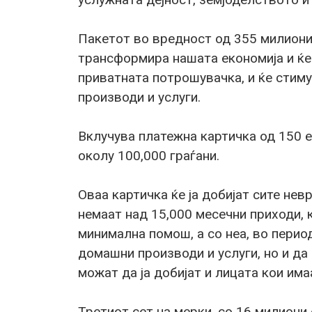
Пакетот во вредност од 355 милиони 
трансформира нашата економија и ќе 
приватната потрошувачка, и ќе стим
производи и услуги.
Вклучува платежна картичка од 150 е
околу 100,000 граѓани.
Оваа картичка ќе ја добијат сите нев
немаат над 15,000 месечни приходи, 
минимална помош, а со неа, во перио
домашни производи и услуги, но и да
можат да ја добијат и лицата кои им
Третиот сет на мерки, со 16 милиони