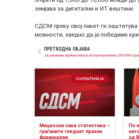
земјава за дигитални и ИТ вештини.
СДСМ преку овој пакет ги заштитува 
можности, заедно да ја победиме кр
ПРЕТХОДНА ОБЈАВА
СООПШТЕНИЈА
Мицкоски сака статистика –
По 
граѓаните гледаат празни
него
фрижидери
од 