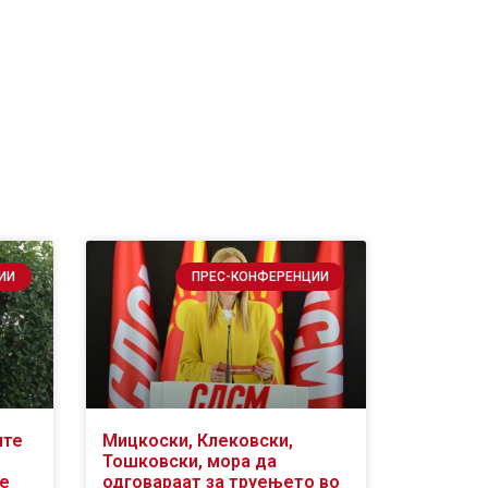
ИИ
ПРЕС-КОНФЕРЕНЦИИ
ите
Мицкоски, Клековски,
Тошковски, мора да
се
одговараат за труењето во