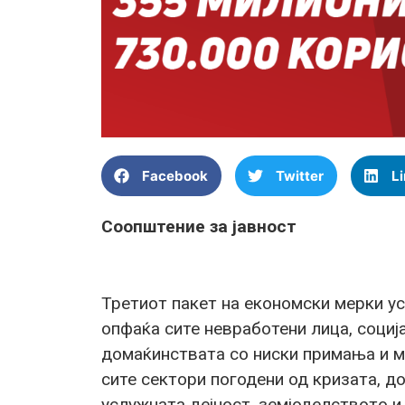
Facebook
Twitter
L
Соопштение за јавност
Третиот пакет на економски мерки у
опфаќа сите невработени лица, социј
домаќинствата со ниски примања и ме
сите сектори погодени од кризата, д
услужната дејност, земјоделството и