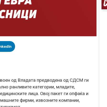
inkedIn
своен од Владата предводена од СДСМ ги
ално ранливите категории, младите,
дицинските лица. Овој пакет ги опфаќа и
омашните фирми, извозните компании,
 туризмот.