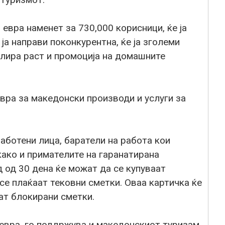
евра наменет за 730,000 корисници, ќе ја
ја направи поконкурентна, ќе ја зголеми
улира раст и промоција на домашните
вра за македонски производи и услуги за
работени лица, баратели на работа кои
како и примателите на гаранатирана
д од 30 дена ќе можат да се купуваат
 се плаќаат тековни сметки. Оваа картичка ќе
аат блокирани сметки.
 евра, го поддржува и македонскиот туризам.