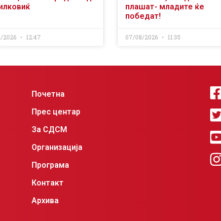
илковиќ
плашат- младите ќе
победат!
8/2026
12:47
07/08/2026
11:35
Почетна
Прес центар
За СДСМ
Организација
Програма
Контакт
Архива