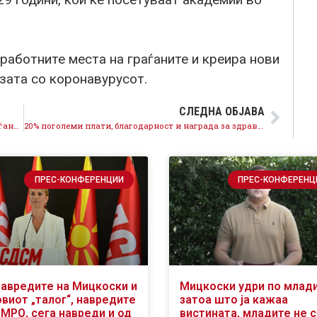
работните места на граѓаните и креира нови
изата со коронавурусот.
СЛЕДНА ОБЈАВА
Ја јакнеме приватната потрошувачка, 100.000 граѓани добиваат платежни картички од 9.000 денари за купување на домашни производи и услуги
20% поголеми плати, благодарност и награда за здравствените работници од првите борбени редови
ПРЕС-КОНФЕРЕНЦИИ
ПРЕС-КОНФЕРЕНЦ
навредите на Мицкоски и
Мицкоски удри по млад
виот „талог“, навредите
затоа што ја кажаа
ВМРО, сега навреди и од
вистината, младите не 