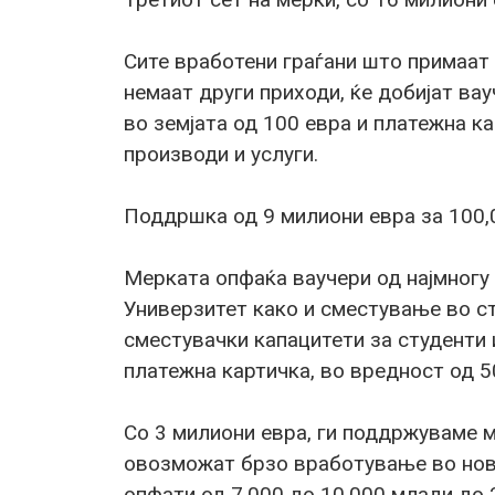
Сите вработени граѓани што примаат 
немаат други приходи, ќе добијат ва
во земјата од 100 евра и платежна к
производи и услуги.
Поддршка од 9 милиони евра за 100,
Мерката опфаќа ваучери од најмногу 
Универзитет како и сместување во ст
сместувачки капацитети за студенти
платежна картичка, во вредност од 5
Со 3 милиони евра, ги поддржуваме м
овозможат брзо вработување во нова
опфати од 7,000 до 10,000 млади до 