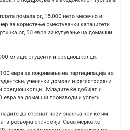
плата помала од 15,000 нето месечно и
учер за користење сместувачки капацитети
артичка од 50 евра за купување на домашни
000 млади, студенти и средношколци.
100 евра за покривање на партиципација во
удентски, ученички домови и регистрирани
 и средношколци. Младите ќе добијат и
0 евра за домашни производи и услуги.
ладите да стекнат нови знаења кои ќе им
та развојна економија. Оваа мерка ќе
29 години, кои ќе посетуваат академии во