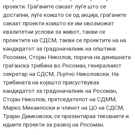
проекти. Граѓаните сакаат луѓе што се
достапни, луѓе коишто се од акција, граѓаните
сакаат проекти коишто ќе им овозможат
квалитетни услови за живот, такви се
проектите на СДСМ, такви се проектите на на
кандидатот за градоначалник на општина
Росоман, Стојан Николов, порача на денешната
граѓанска трибина во Росоман, генералниот
секретар на СДСМ, Љупчо Николовски. На
трибината на којашто присуствуваа
кандидатот за градоначалник на Росоман,
Стојан Николов, претседателот на СДММ,
Марко Михаилоски и членот на ЦО на СДСМ,
Трајан Димковски, се презентираа тековните и
идните проекти за развој на Росоман.