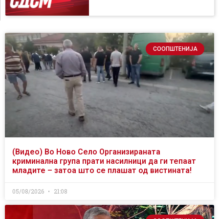
СООПШТЕНИЈА
(Видео) Во Ново Село Организираната
криминална група прати насилници да ги тепаат
младите – затоа што се плашат од вистината!
05/08/2026
21:08