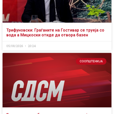
Трифуновски: Граѓаните на Гостивар се труеја со
вода а Мицкоски отиде да отвора базен
05/08/2026
20:24
СООПШТЕНИЈА