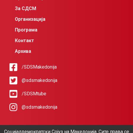
За СДСМ
Организација
Програма
Контакт
Архива
/SDSMakedonija
@sdsmakedonija
/SDSMtube
@sdsmakedonija
Социјалдемократски Сојуз на Македонија. Сите права се