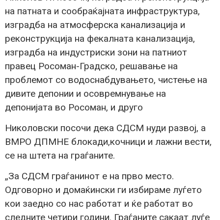
на патната и сообраќајната инфраструктура,
изградба на атмосферска канализација и
реконструкција на фекалната канализација,
изградба на индустриски зони на патниот
правец Росоман-Градско, решавање на
проблемот со водоснабдувањето, чистење на
дивите депонии и осовремнување на
депонијата во Росоман, и друго
Николовски посочи дека СДСМ нуди развој, а
ВМРО ДПМНЕ блокади,кочници и лажни вести,
се на штета на граѓаните.
„За СДСМ граѓанинот е на прво место.
Одговорно и домаќински ги избираме луѓето
кои заедно со нас работат и ќе работат во
следните четири години. Граѓаните сакаат луѓе