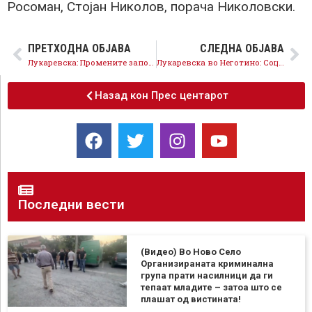
Росоман, Стојан Николов, порача Николовски.
ПРЕТХОДНА ОБЈАВА
СЛЕДНА ОБЈАВА
Лукаревска: Промените започнаа со Социјалдемократскиот сојуз, вложуваме во човечкиот капитал, ја намаливме невработеноста на рекордно ниско ниво, ги поддржуваме младите, владемее транспарентно и отчетно
Лукаревска во Неготино: Социјалдемократскиот сојуз има решенија за подобра живеачка за сите, неготинчани, после 39 години имаат нова детска градинка, ја имаат првата зграда за социјално домување, се инвестира во сите населени места
Назад кон Прес центарот
Последни вести
(Видео) Во Ново Село
Организираната криминална
група прати насилници да ги
тепаат младите – затоа што се
плашат од вистината!