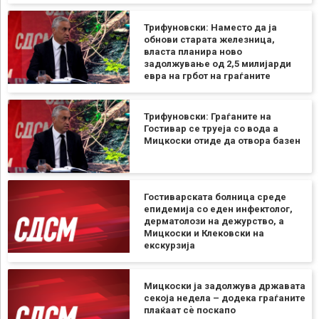
Трифуновски: Наместо да ја
обнови старата железница,
власта планира ново
задолжување од 2,5 милијарди
евра на грбот на граѓаните
Трифуновски: Граѓаните на
Гостивар се труеја со вода а
Мицкоски отиде да отвора базен
Гостиварската болница среде
епидемија со еден инфектолог,
дерматолози на дежурство, а
Мицкоски и Клековски на
екскурзија
Мицкоски ја задолжува државата
секоја недела – додека граѓаните
плаќаат сѐ поскапо