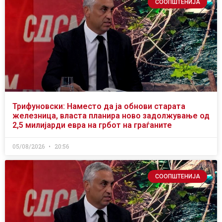
СООПШТЕНИЈА
Трифуновски: Наместо да ја обнови старата
железница, власта планира ново задолжување од
2,5 милијарди евра на грбот на граѓаните
05/08/2026
20:56
СООПШТЕНИЈА