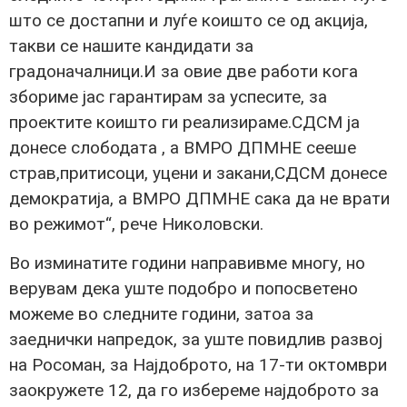
што се достапни и луѓе коишто се од акција,
такви се нашите кандидати за
градоначалници.И за овие две работи кога
збориме јас гарантирам за успесите, за
проектите коишто ги реализираме.СДСМ ја
донесе слободата , а ВМРО ДПМНЕ сееше
страв,притисоци, уцени и закани,СДСМ донесе
демократија, а ВМРО ДПМНЕ сака да не врати
во режимот“, рече Николовски.
Во изминатите години направивме многу, но
верувам дека уште подобро и попосветено
можеме во следните години, затоа за
заеднички напредок, за уште повидлив развој
на Росоман, за Најдоброто, на 17-ти октомври
заокружете 12, да го избереме најдоброто за