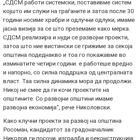
„СДСМ работи системски, поставивме систем
којшто им служи на граѓаните и затоа после 30
години носиме храбри и одлучни одлуки, имаме
јасна визија за се што преземаме како мерка.
СДСМ реализира и нуди се развојни проекти,
затоа што ние вистински се грижиме за секоја
општина подеднакво и тоа го покажавме во
изминатите четири години. е работеше вредно
и напорно, со силна поддршка од централната
власт. Таа силна динамика мора да продолжи.
Никој не смее да ги кочи проектите на
општините. Со развојни општини имаме
развојна економија“, рече Николовски.
Како клучни проекти за развој на општина
Росоман, кандидатот за градоначалник
Николов ги посочи, изградба и реконструкција