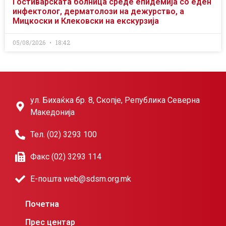
Гостиварската болница среде епидемија со еден
инфектолог, дерматолози на дежурство, а
Мицкоски и Клековски на екскурзија
05/08/2026
18:42
ул. Бихаќка бр. 8, Скопје, Република Северна
Македонија
Тел. (02) 3293 100
Факс (02) 3293 114
Е-пошта web@sdsm.org.mk
Почетна
Прес центар