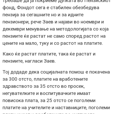
требаше да ја покриеме дупката во Пензискиот
фонд, Фондот сега е стабилен обезбедува
пензија за сегашните но и за идните
пензионери, рече Заев и најави во ноември и
декември менување на методологијата со која
пензиите ќе растат не само според растот на
цените на мало, туку и со растот на платите.
Како ќе растат платите, така ќе растат и
пензиите, нагласи Заев.
Тој додаде дека социјалната помош е покачена
за 300 отсто, платите на вработените
здравството за 35 отсто во просек,
негувателките и воспитувачките имаат
повисока плата, за 25 отсто се поголеми
платите на учителите и наставниците, поголеми