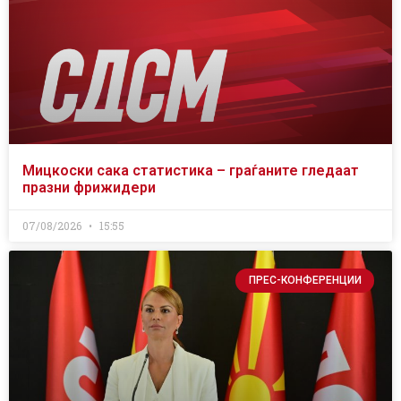
Мицкоски сака статистика – граѓаните гледаат
празни фрижидери
07/08/2026
15:55
ПРЕС-КОНФЕРЕНЦИИ