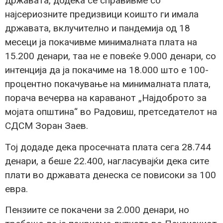
државата, додека се справивме со
најсериозните предизвици коишто ги имала
државата, вклучително и пандемија од 18
месеци ја покачивме минималната плата на
15.200 денари, таа не е повеќе 9.000 денари, со
интенција да ја покачиме на 18.000 што е 100-
процентно покачување на минималната плата,
порача вечерва на караванот „Најдоброто за
мојата општина“ во Радовиш, претседателот на
СДСМ Зоран Заев.
Тој додаде дека просечната плата сега 28.744
денари, а беше 22.400, нагласувајќи дека сите
плати во државата денеска се повисоки за 100
евра.
Пензиите се покачени за 2.000 денари, но