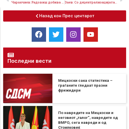
Чаракчиев: Радовиш добива затворен пазар и мултифункционален Дом за култура, ќе го дадеме Најдоброто за нашите граѓани
Заев: Со децентрализацијата следуваат нови надлежности и повеќе пари за општините, на 17 октомври да го избереме Најдоброто за Радовиш!
Назад кон Прес центарот
Последни вести
Мицкоски сака статистика –
граѓаните гледаат празни
фрижидери
По навредите на Мицкоски и
неговиот „талог“, навредите од
ВМРО, сега навреди и од
Стоилковиќ