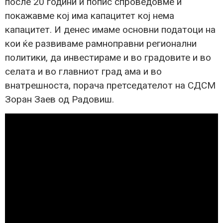
после 20 години и попис спроведовме и
покажавме кој има капацитет кој нема
капацитет. И денес имаме основни податоци на
кои ќе развиваме рамноправни регионални
политики, да инвестираме и во градовите и во
селата и во главниот град ама и во
внатрешноста, порача претседателот на СДСМ
Зоран Заев од Радовиш.