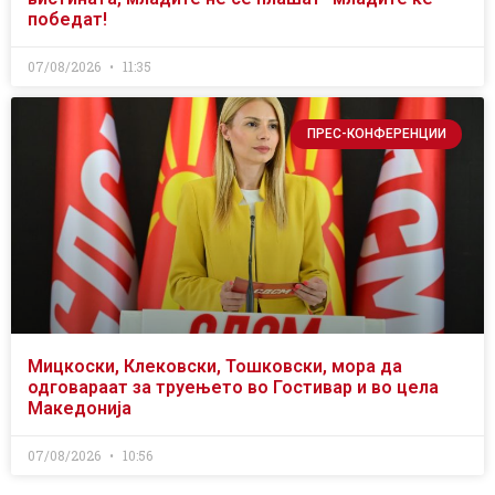
победат!
07/08/2026
11:35
ПРЕС-КОНФЕРЕНЦИИ
Мицкоски, Клековски, Тошковски, мора да
одговараат за труењето во Гостивар и во цела
Македонија
07/08/2026
10:56