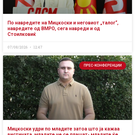
По навредите на Мицкоски и неговиот „талог“,
навредите од ВМРО, сега навреди и од
Стоилковиќ
07/08/2026
12:47
ПРЕС-КОНФЕРЕНЦИИ
Мицкоски удри по младите затоа што ја кажаа
вистината, младите не се плашат- младите ќе