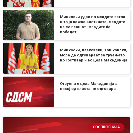
Мицкоски удри по младите затоа
што ја кажаа вистината, младите
не се плашат- младите ќе
победат!
Мицкоски, Клековски, Тошковски,
мора да одговараат за труењето
во Гостивар и во цела Македонија
Отруена е цела Македонија а
никој од власта не одговара
СООПШТЕНИЈА