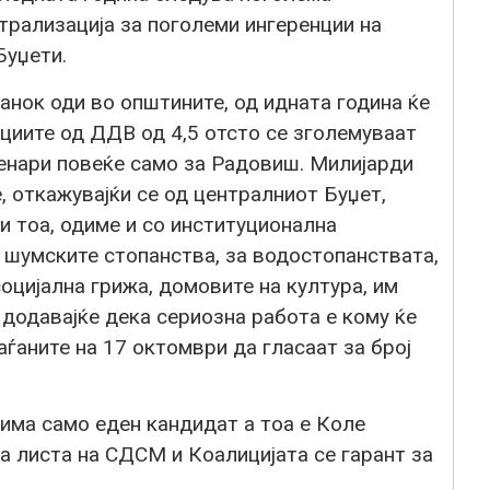
трализација за поголеми ингеренции на
Буџети.
анок оди во општините, од идната година ќе
ациите од ДДВ од 4,5 отсто се зголемуваат
денари повеќе само за Радовиш. Милијарди
 откажувајќи се од централниот Буџет,
и тоа, одиме и со институционална
 шумските стопанства, за водостопанствата,
оцијална грижа, домовите на култура, им
 додавајќе дека сериозна работа е кому ќе
аѓаните на 17 октомври да гласаат за број
ма само еден кандидат а тоа е Коле
а листа на СДСМ и Коалицијата се гарант за