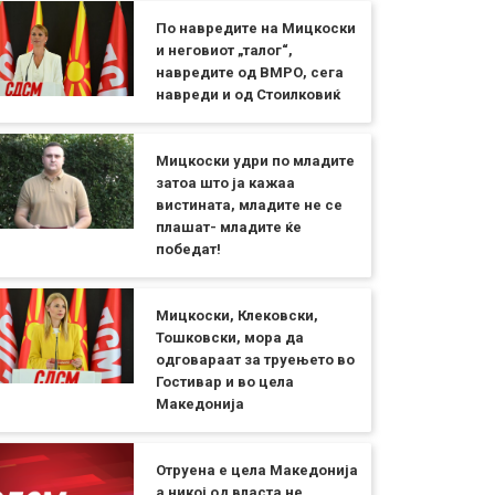
По навредите на Мицкоски
и неговиот „талог“,
навредите од ВМРО, сега
навреди и од Стоилковиќ
Мицкоски удри по младите
затоа што ја кажаа
вистината, младите не се
плашат- младите ќе
победат!
Мицкоски, Клековски,
Тошковски, мора да
одговараат за труењето во
Гостивар и во цела
Македонија
Отруена е цела Македонија
а никој од власта не