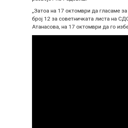
„Затоа на 17 октомври да гласаме за
број 12 за советничката листа на С
Атанасова, на 17 октомври да го изб