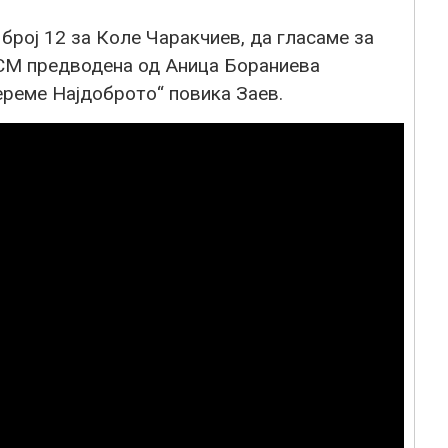
 број 12 за Коле Чаракчиев, да гласаме за
ДСМ предводена од Аница Бораниева
ереме Најдоброто“ повика Заев.