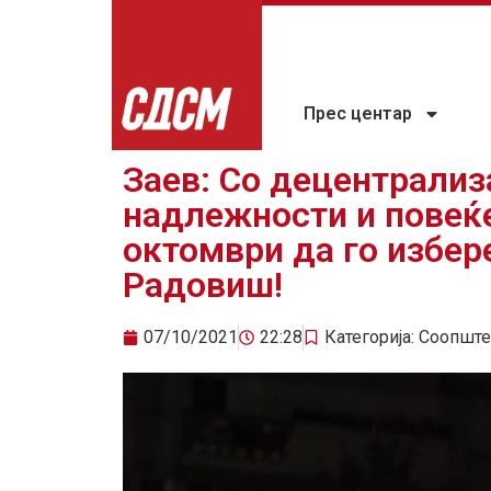
Прес центар
Заев: Со децентрализ
надлежности и повеќе
октомври да го избер
Радовиш!
07/10/2021
22:28
Категорија:
Соопште