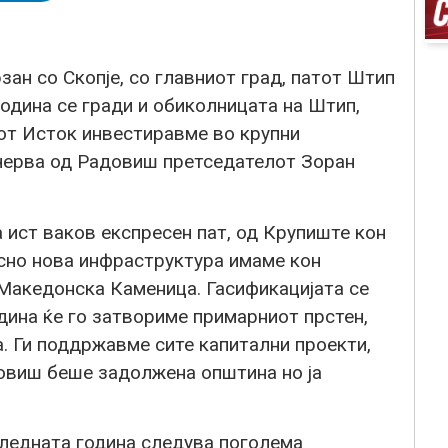
ан со Скопје, со главниот град, патот Штип
одина се гради и обиколницата на Штип,
лиот Исток инвестиравме во крупни
черва од Радовиш претседателот Зоран
 ист ваков експресен пат, од Крупиште кон
сно нова инфраструктура имаме кон
 Македонска Каменица. Гасификацијата се
дина ќе го затвориме примарниот прстен,
. Ги поддржавме сите капитални проекти,
овиш беше задолжена општина но ја
следната година следува поголема