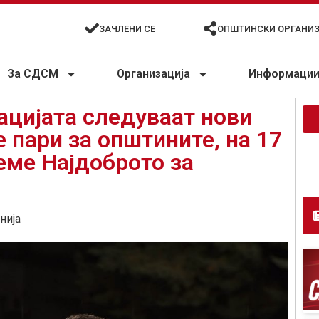
ЗАЧЛЕНИ СЕ
ОПШТИНСКИ ОРГАНИ
За СДСМ
Организација
Информации 
ацијата следуваат нови
 пари за општините, на 17
еме Најдоброто за
нија