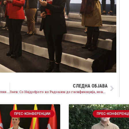
СЛЕДНА ОБЈАВА
Заев од Радовиш: Ја заштитивме нашата национална посебност, го подигнавме економскиот стандард, ја гарантираме иднината за граѓаните – тоа е Најдоброто
Заев: Со Најдоброто во Радовиш до гасификација, нови градинки, канализациони мрежи, да гласаме за број 12
ПРЕС-КОНФЕРЕНЦИИ
ПРЕС-КОНФЕРЕНЦ