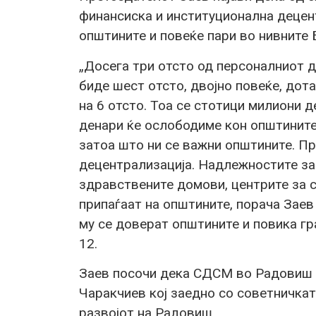
финансиска и институционална децен
општините и повеќе пари во нивните 
„Досега три отсто од персоналниот д
биде шест отсто, двојно повеќе, дот
на 6 отсто. Тоа се стотици милиони 
денари ќе ослободиме кон општините,
затоа што ни се важни општините. Пр
децентрализација. Надлежностите за
здравствените домови, центрите за с
припаѓаат на општините, порача Заев
му се доверат општините и повика гр
12.
Заев посочи дека СДСМ во Радовиш и
Чаракчиев кој заедно со советничкат
развојот на Радовиш.