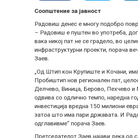
Соопштение за јавност
Радовиш денес е многу подобро поврз
– Радовиш е пуштен во употреба, дог
вака никој пат не се градело, во це
инфраструктурни проекти, порача ве
Заев.
„Од Штип кон Крупиште и Кочани, има
Пробиштип нов регионален пат, цело
Делчево, Виница, Берово, Пехчево и
одвива со одлично темпо, наредна го
инвестиција вредна 150 милиони евра
затоа што има пари државата. И Рад
одглавивме“ порача Заев.
Претседателот Заев најави дека од 