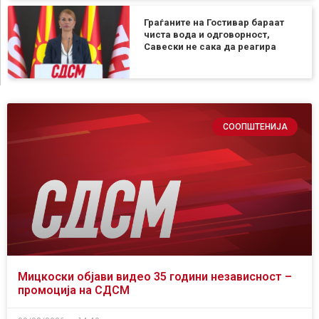
Граѓаните на Гостивар бараат
чиста вода и одговорност,
Савески не сака да реагира
СООПШТЕНИЈА
Мицкоски објави видео 35 години независност –
промоција на СДСМ