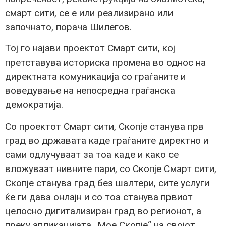
смарт сити, се е или реализирано или
започнато, порача Шилегов.
Тој го најави проектот Смарт сити, кој
претставува историска промена во однос на
директната комуникација со граѓаните и
воведување на непосредна граѓанска
демократија.
Со проектот Смарт сити, Скопје станува прв
град во државата каде граѓаните директно и
сами одлучуваат за тоа каде и како се
вложуваат нивните пари, со Скопје Смарт сити,
Скопје станува град без шалтери, сите услуги
ќе ги дава онлајн и со тоа станува првиот
целосно дигитализиран град во регионот, а
преку апликацијата „Мое Скопје“ на својот