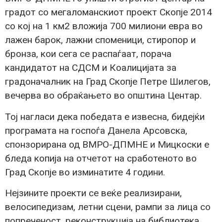
градот со мегаломанскиот проект Скопје 2014
со кој на 1 км2 вложија 700 милиони евра во
лажен барок, лажни споменици, стиропор и
бронза, кои сега се распаѓаат, порача
кандидатот на СДСМ и Коалицијата за
градоначалник на Град Скопје Петре Шилегов,
вечерва во обраќањето во општина Центар.
Тој нагласи дека победата е извесна, бидејќи
програмата на госпоѓа Данела Арсовска,
спонзорирана од ВМРО-ДПМНЕ и Мицкоски е
бледа копија на отчетот на сработеното во
Град Скопје во изминатите 4 години.
Нејзините проекти се веќе реализирани,
велосипедизам, летни сцени, рампи за лица со
попреченост, реконструкција на библиотека,