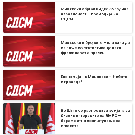
Мицкоски објави видео 35 години
независност – промоција на
СДСМ
Мицкоски и бројките – или како да
се лаже со статистика додека
фрижидерот е празен
Економија на Мицкоски – Небото
е граница!
Во Штип се распродава земјата за
бизнис интересите на ВМРО –
бараме итно поништување на
огласите