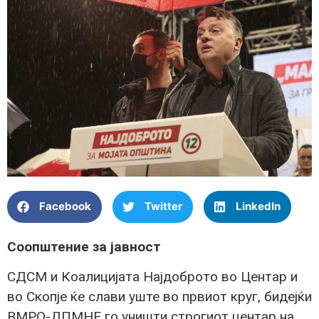
Facebook
Twitter
LinkedIn
Соопштение за јавност
СДСМ и Коалицијата Најдоброто во Центар и
во Скопје ќе слави уште во првиот круг, бидејќи
ВМРО-ДПМНЕ го уништи строгиот центар на