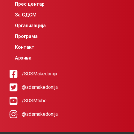
Прес центар
За СДСМ
Организација
Програма
Контакт
Архива
/SDSMakedonija
@sdsmakedonija
/SDSMtube
@sdsmakedonija