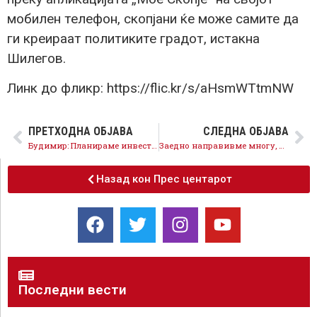
мобилен телефон, скопјани ќе може самите да
ги креираат политиките градот, истакна
Шилегов.
Линк до фликр: https://flic.kr/s/aHsmWTtmNW
ПРЕТХОДНА ОБЈАВА
СЛЕДНА ОБЈАВА
Будимир: Планираме инвестиции во младите таленти и силна поддршка за спортот
Заедно направивме многу, одберете го Најдоброто, за вас, за вашата општина и нашата татковина
Назад кон Прес центарот
Последни вести