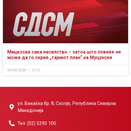
Мицкоски сака насилство – затоа што повеќе не
може да го скрие „тајниот план“ на Муцунски
06/08/2026
10:33
ул. Бихаќка бр. 8, Скопје, Република Северна
Македонија
Тел. (02) 3293 100