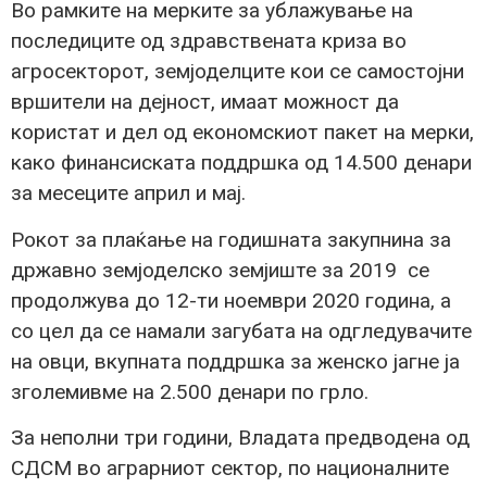
Во рамките на мерките за ублажување на
последиците од здравствената криза во
агросекторот, земјоделците кои се самостојни
вршители на дејност, имаат можност да
користат и дел од економскиот пакет на мерки,
како финансиската поддршка од 14.500 денари
за месеците април и мај.
Рокот за плаќање на годишната закупнина за
државно земјоделско земјиште за 2019 се
продолжува до 12-ти ноември 2020 година, а
со цел да се намали загубата на одгледувачите
на овци, вкупната поддршка за женско јагне ја
зголемивме на 2.500 денари по грло.
За неполни три години, Владата предводена од
СДСМ во аграрниот сектор, по националните