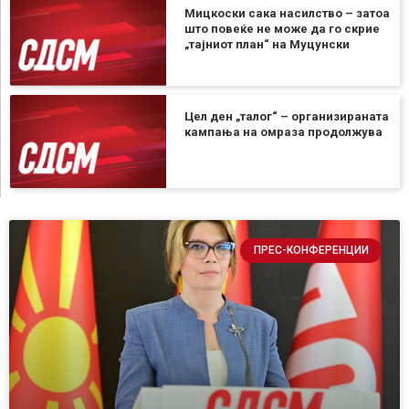
Мицкоски сака насилство – затоа
што повеќе не може да го скрие
„тајниот план“ на Муцунски
Цел ден „талог“ – организираната
кампања на омраза продолжува
ПРЕС-КОНФЕРЕНЦИИ