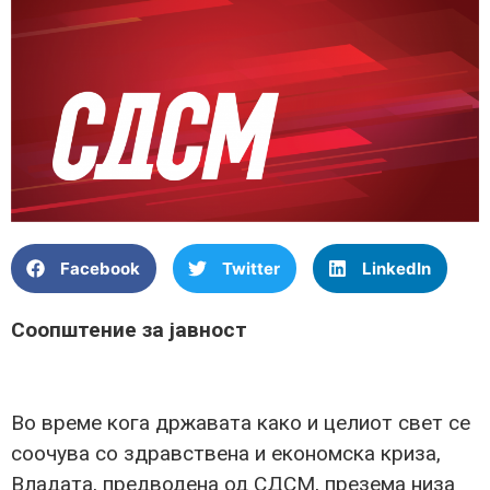
Facebook
Twitter
LinkedIn
Соопштение за јавност
Во време кога државата како и целиот свет се
соочува со здравствена и економска криза,
Владата, предводена од СДСМ, презема низа