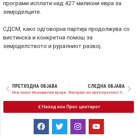
програми исплати над 427 милиони евра за
земјоделците.
СДСМ, како одговорна партија продолжува со
вистинска и конкретна помош за
земјоделството и руралниот развој.
ПРЕТХОДНА ОБЈАВА
СЛЕДНА ОБЈАВА
Нов пакет бескаматни кредити од 8 милиони евра за помош на компаниите погодени од кризата
Интервју на претседателот Заев за „Независен“: Прво здравје и живот, после политика
Назад кон Прес центарот