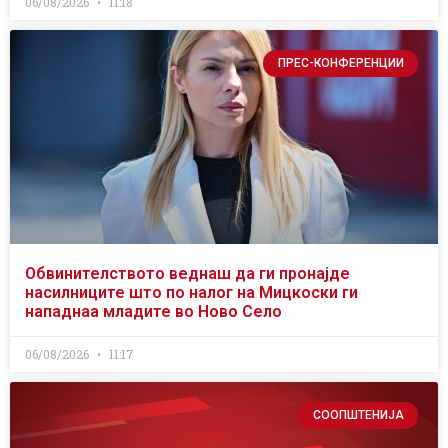
06/08/2026
11:18
ПРЕС-КОНФЕРЕНЦИИ
Обвинителството веднаш да ги пронајде
насилниците што по налог на Мицкоски ги
нападнаа младите во Ново Село
06/08/2026
11:17
СООПШТЕНИЈА