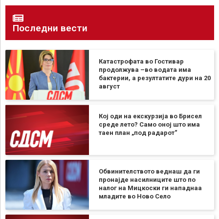
Последни вести
Катастрофата во Гостивар
продолжува –во водата има
бактерии, а резултатите дури на 20
август
Кој оди на екскурзија во Брисел
среде лето? Само оној што има
таен план „под радарот“
Обвинителството веднаш да ги
пронајде насилниците што по
налог на Мицкоски ги нападнаа
младите во Ново Село