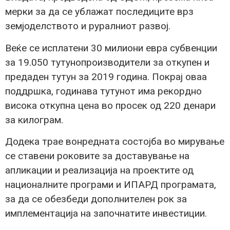
мерки за да се ублажат последиците врз
земјоделството и руралниот развој.
Веќе се исплатени 30 милиони евра субвенции
за 19.050 тутунопроизводители за откупен и
предаден тутун за 2019 година. Покрај оваа
поддршка, годинава тутунот има рекордно
висока откупна цена во просек од 220 денари
за килограм.
Додека трае вонредната состојба во мирување
се ставени роковите за доставување на
апликации и реализација на проектите од
националните програми и ИПАРД програмата,
за да се обезбеди дополнителен рок за
имплементација на започнатите инвестиции.