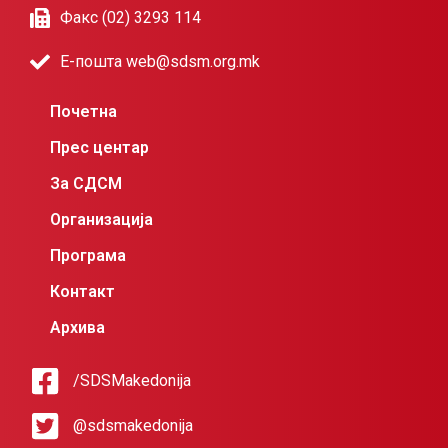
Факс (02) 3293 114
Е-пошта web@sdsm.org.mk
Почетна
Прес центар
За СДСМ
Организација
Програма
Контакт
Архива
/SDSMakedonija
@sdsmakedonija