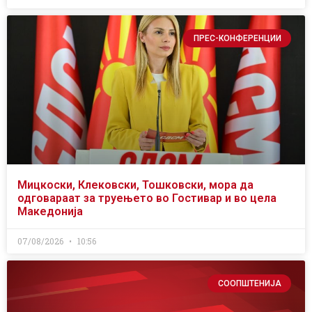
ПРЕС-КОНФЕРЕНЦИИ
Мицкоски, Клековски, Тошковски, мора да
одговараат за труењето во Гостивар и во цела
Македонија
07/08/2026
10:56
СООПШТЕНИЈА