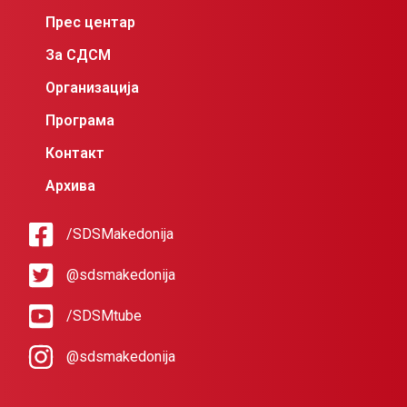
Прес центар
За СДСМ
Организација
Програма
Контакт
Архива
/SDSMakedonija
@sdsmakedonija
/SDSMtube
@sdsmakedonija