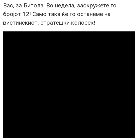
Вас, за Битола. Во недела, заокружете го
бројот 12! Само така ќе го останеме на
вистинскиот, стратешки колосек!