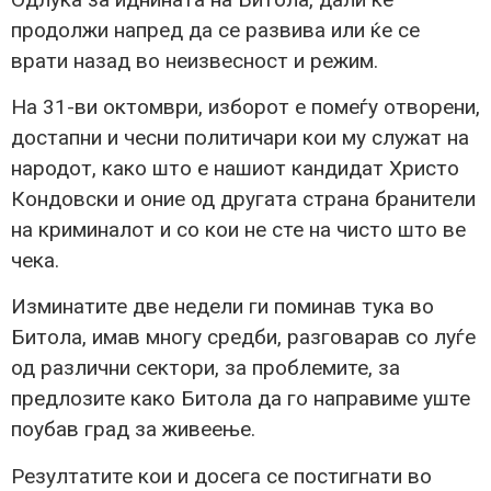
продолжи напред да се развива или ќе се
врати назад во неизвеснoст и режим.
На 31-ви октомври, изборот е помеѓу отворени,
достапни и чесни политичари кои му служат на
народот, како што е нашиот кандидат Христо
Кондовски и оние од другата страна бранители
на криминалот и со кои не сте на чисто што ве
чека.
Изминатите две недели ги поминав тука во
Битола, имав многу средби, разговарав со луѓе
од различни сектори, за проблемите, за
предлозите како Битола да го направиме уште
поубав град за живеење.
Резултатите кои и досега се постигнати во