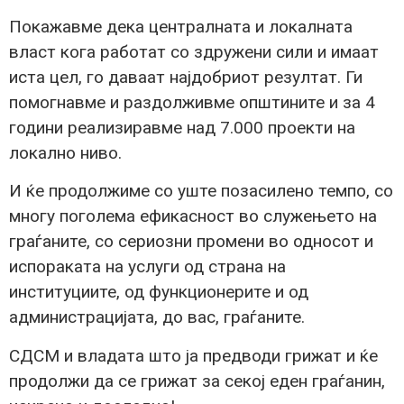
Покажавме дека централната и локалната
власт кога работат со здружени сили и имаат
иста цел, го даваат најдобриот резултат. Ги
помогнавме и раздолживме општините и за 4
години реализиравме над 7.000 проекти на
локално ниво.
И ќе продолжиме со уште позасилено темпо, со
многу поголема ефикасност во служењето на
граѓаните, со сериозни промени во односот и
испораката на услуги од страна на
институциите, од функционерите и од
администрацијата, до вас, граѓаните.
СДСМ и владата што ја предводи грижат и ќе
продолжи да се грижат за секој еден граѓанин,