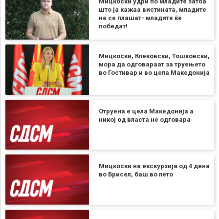
Мицкоски удри по младите затоа
што ја кажаа вистината, младите
не се плашат- младите ќе
победат!
Мицкоски, Клековски, Тошковски,
мора да одговараат за труењето
во Гостивар и во цела Македонија
Отруена е цела Македонија а
никој од власта не одговара
Мицкоски на екскурзија од 4 дена
во Брисел, баш во лето