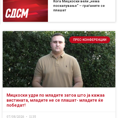
Кога Мицкоски вели „нема
поскапување“ – граѓаните се
плашат
ПРЕС-КОНФЕРЕНЦИИ
Мицкоски удри по младите затоа што ја кажаа
вистината, младите не се плашат- младите ќе
победат!
07/08/2026
11:35