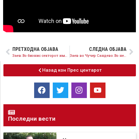
ПРЕТХОДНА ОБЈАВА
СЛЕДНА ОБЈАВА
Заев: Во бизнис секторот имаме партнери со кои носиме успешни економски политики, индустриската зона во Визбегово ќе ја преземе дирекцијата на ТИРЗ
Заев во Чучер Сандево: Во недела масовно да излеземе да ја потврдиме правилната насока на општините и државата
Назад кон Прес центарот
Последни вести