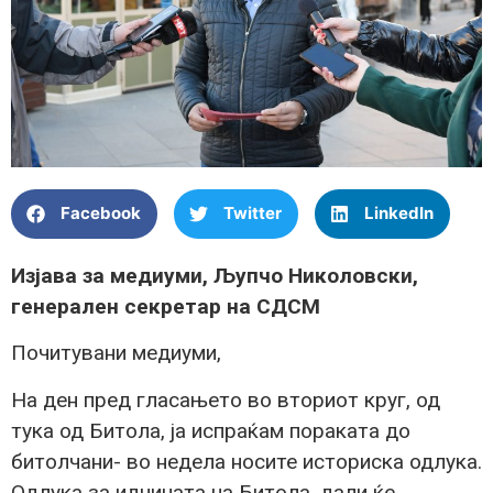
Facebook
Twitter
LinkedIn
Изјава за медиуми, Љупчо Николовски,
генерален секретар на СДСМ
Почитувани медиуми,
На ден пред гласањето во вториот круг, од
тука од Битола, ја испраќам пораката до
битолчани- во недела носите историска одлука.
Одлука за иднината на Битола, дали ќе