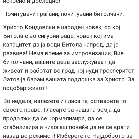
искрено и доследно!
Почитувани граѓани, почитувани битолчани,
Христо Кондовски е народен човек, со кој
Битола е во сигурни раце, човек кој има
капацитет да ја води Битола напред, да ја
развива! Нема време за импровизации, Вие
битолчани, вашите деца заслужуваат да
живеат и работат во град кој нуди просперитет.
Затоа ја барам вашата поддршка за Христо. За
подобар живот!
Во недела, излезете и гласајте, остварете го
своето право. Гласајте за нашата земја да
продолжи да се нормализира, да се
стабилизира и никогаш повеќе да не се врати
назад во режимот! Изберете го Најдоброто за