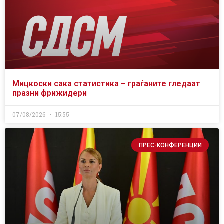
Мицкоски сака статистика – граѓаните гледаат
празни фрижидери
07/08/2026
15:55
ПРЕС-КОНФЕРЕНЦИИ