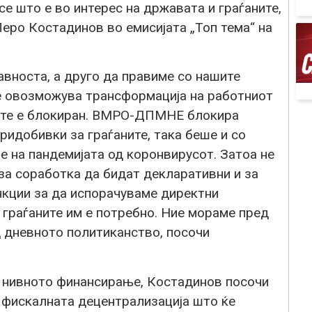
се што е во интерес на државата и граѓаните,
еро Костадинов во емисијата „Топ тема“ на
авноста, а друго да правиме со нашите
се овозможува трансформација на работниот
рите е блокиран. ВМРО-ДПМНЕ блокира
ридобивки за граѓаните, така беше и со
е на пандемијата од коронвирусот. Затоа не
 за соработка да бидат декларативни и за
нкции за да испорачуваме директни
а граѓаните им е потребно. Ние мораме пред
д дневното политиканство, посочи
и нивното финансирање, Костадинов посочи
а фискалната децентрализација што ќе