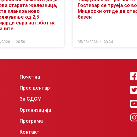
ови старата железница,
Гостивар се труеја со во
ста планира ново
Мицкоски отиде да отв
олжување од 2,5
базен
јарди евра на грбот на
ѓаните
8/2026
20:56
05/08/2026
20:24
Почетна
Прес центар
За СДСМ
Организација
Програма
Контакт