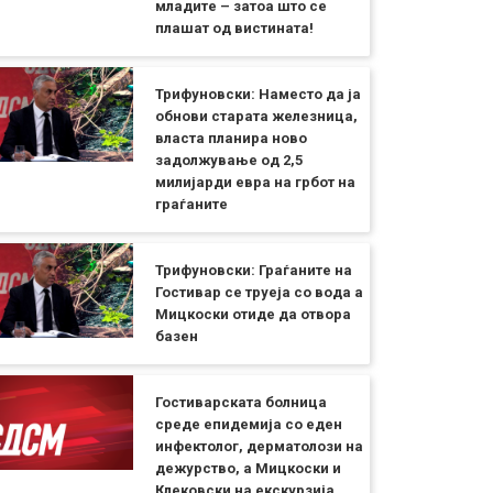
младите – затоа што се
плашат од вистината!
Трифуновски: Наместо да ја
обнови старата железница,
власта планира ново
задолжување од 2,5
милијарди евра на грбот на
граѓаните
Трифуновски: Граѓаните на
Гостивар се труеја со вода а
Мицкоски отиде да отвора
базен
Гостиварската болница
среде епидемија со еден
инфектолог, дерматолози на
дежурство, а Мицкоски и
Клековски на екскурзија