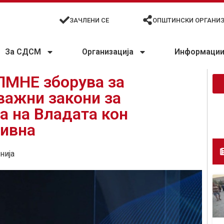
ЗАЧЛЕНИ СЕ
ОПШТИНСКИ ОРГАНИ
За СДСМ
Организација
Информации 
ПМНЕ зборува за
 важни закони за
а на Владата кон
тивна
нија