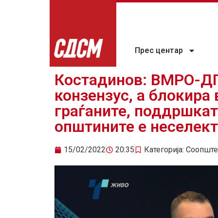
Прес центар
Костадинов: ВМРО-Д
конзензус, а блокира
граѓаните, поддршкат
општините е неселек
15/02/2022
20:35
Категорија:
Соопште