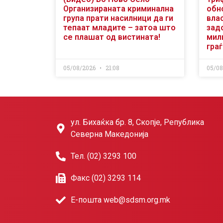
Организираната криминална
обн
група прати насилници да ги
вла
тепаат младите – затоа што
зад
се плашат од вистината!
мили
гра
05/08/2026
21:08
05/0
ул. Бихаќка бр. 8, Скопје, Република
Северна Македонија
Тел. (02) 3293 100
Факс (02) 3293 114
Е-пошта web@sdsm.org.mk