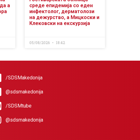
да а
среде епидемија со еден
ора
инфектолог, дерматолози
на дежурство, а Мицкоски и
Клековски на екскурзија
05/08/2026
18:42
/SDSMakedonija
@sdsmakedonija
/SDSMtube
@sdsmakedonija