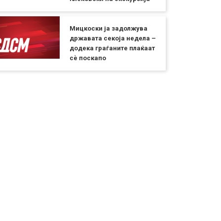
Мицкоски ја задолжува
државата секоја недела –
додека граѓаните плаќаат
сѐ поскапо