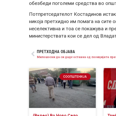
обезбеди поголеми средства во општ
Потпретседателот Костадинов истак
никоја претхидно им помага на сите
неселективна и тоа се покажува и пр
министерствата кои се дел од Владат
ПРЕТХОДНА ОБЈАВА
СООПШТЕНИЈА
(Видео) Во Ново Село
Три