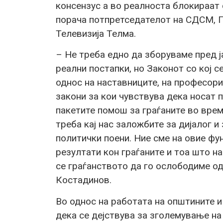
консензус а во реалноста блокираат 
порача потпретседателот на СДСМ, П
Телевизија Телма.
– Не треба едно да зборуваме пред ј
реални постапки, но Законот со кој 
однос на наставниците, на професо
закони за кои чувствува дека носат п
пакетите помош за граѓаните во врем
треба кај нас заложбите за дијалог и
политички поени. Ние сме на овие фу
резултати кон граѓаните и тоа што н
се граѓанството да го ослободиме о
Костадинов.
Во однос на работата на општините 
дека се дејствува за зголемување н