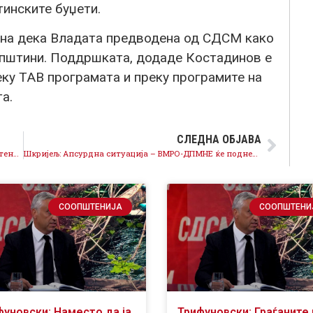
инските буџети.
на дека Владата предводена од СДСМ како
 општини. Поддршката, додаде Костадинов е
еку ТАВ програмата и преку програмите на
а.
СЛЕДНА ОБЈАВА
Милошоски да си даде оставка од позицијата пратеник, тој е најмалку повикан да зборува за националните интереси
Шкријељ: Апсурдна ситуација – ВМРО-ДПМНЕ ќе поднесе идентичен закон со законот за наставници и стручни соработници којшто го блокира една година
СООПШТЕНИЈА
СООПШТЕНИ
фуновски: Наместо да ја
Трифуновски: Граѓаните 