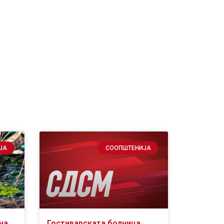
ЈА
СООПШТЕНИЈА
на
Гостиварската болница