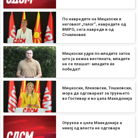
По навредите на Мицкоски и
неговиот „талог“, навредите од
ВМРО, сега навреди и од
Стоилковиќ
Мицкоски удри по младите затоа
што ја кажаа вистината, младите
не се плашат- младите ќе
победат!
Мицкоски, Клековски, Тошковски,
мора да одговараат за труењето
во Гостивар и во цела Македонија
Отруена е цела Македонија а
никој од власта не одговара