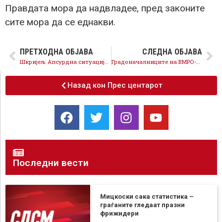
Правдата мора да надвладее, пред законите
сите мора да се еднакви.
ПРЕТХОДНА ОБЈАВА
СЛЕДНА ОБЈАВА
Шкријељ: Апсурдна ситуација – ВМРО-ДПМНЕ ќе поднесе идентичен закон со законот за наставници и стручни соработници којшто го блокира една година
Градоначалниците на ВМРО-ДПМНЕ само бараат пари од Владата, а ништо не работат
Назад кон Прес центарот
Последни вести
Мицкоски сака статистика –
граѓаните гледаат празни
фрижидери