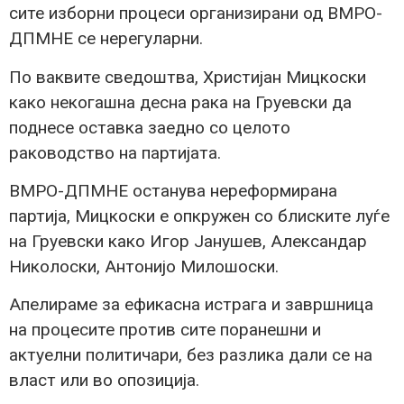
сите изборни процеси организирани од ВМРО-
ДПМНЕ се нерегуларни.
По ваквите сведоштва, Христијан Мицкоски
како некогашна десна рака на Груевски да
поднесе оставка заедно со целото
раководство на партијата.
ВМРО-ДПМНЕ останува нереформирана
партија, Мицкоски е опкружен со блиските луѓе
на Груевски како Игор Јанушев, Александар
Николоски, Антонијо Милошоски.
Апелираме за ефикасна истрага и завршница
на процесите против сите поранешни и
актуелни политичари, без разлика дали се на
власт или во опозиција.