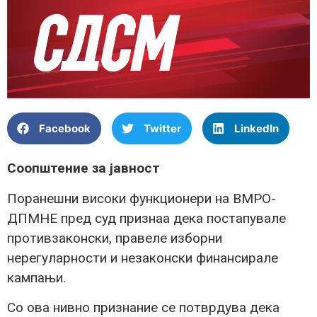
Facebook
Twitter
LinkedIn
Соопштение за јавност
Поранешни високи функционери на ВМРО-
ДПМНЕ пред суд признаа дека постапувале
противзаконски, правеле изборни
нерегуларности и незаконски финансирале
кампањи.
Со ова нивно признание се потврдува дека