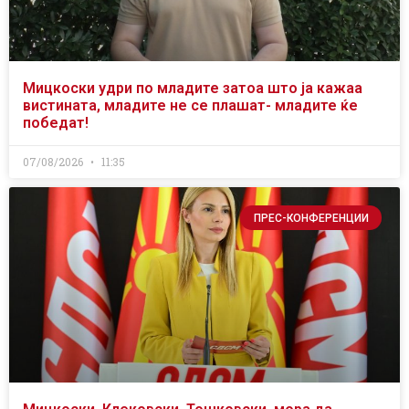
Мицкоски удри по младите затоа што ја кажаа
вистината, младите не се плашат- младите ќе
победат!
07/08/2026
11:35
ПРЕС-КОНФЕРЕНЦИИ