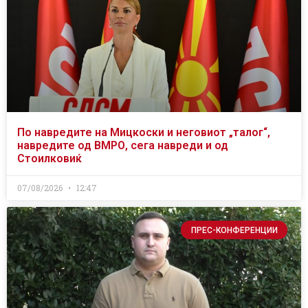
По навредите на Мицкоски и неговиот „талог“,
навредите од ВМРО, сега навреди и од
Стоилковиќ
07/08/2026
12:47
ПРЕС-КОНФЕРЕНЦИИ