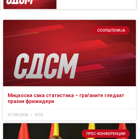
СООПШТЕНИЈА
Мицкоски сака статистика – граѓаните гледаат
празни фрижидери
07/08/2026
15:55
ПРЕС-КОНФЕРЕНЦИИ