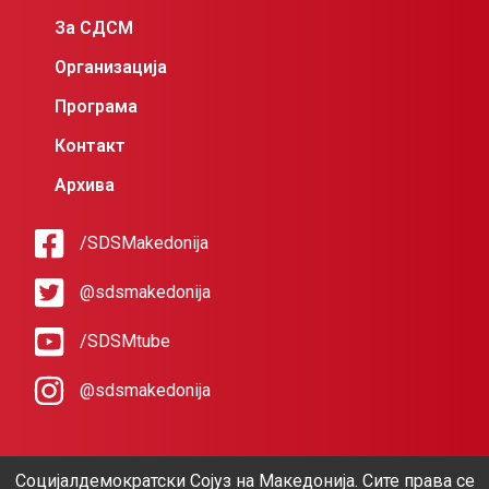
За СДСМ
Организација
Програма
Контакт
Архива
/SDSMakedonija
@sdsmakedonija
/SDSMtube
@sdsmakedonija
Социјалдемократски Сојуз на Македонија. Сите права се