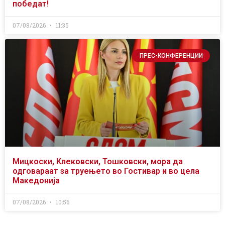
победат!
07/08/2026
11:35
ПРЕС-КОНФЕРЕНЦИИ
Мицкоски, Клековски, Тошковски, мора да
одговараат за труењето во Гостивар и во цела
Македонија
07/08/2026
10:56