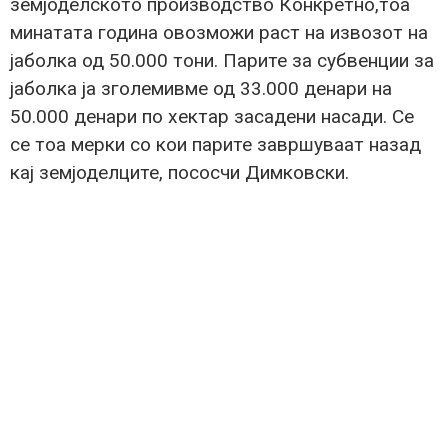
земјоделското производство Конкретно,тоа
минатата година овозможи раст на извозот на
јаболка од 50.000 тони. Парите за субвенции за
јаболка ја зголемивме од 33.000 денари на
50.000 денари по хектар засадени насади. Се
се тоа мерки со кои парите завршуваат назад
кај земјоделците, пососчи Димковски.