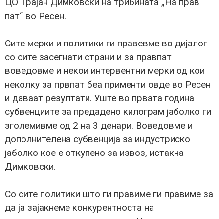
ЦО Трајан Димковски на трибината „На прав
пат“ во Ресен.
Сите мерки и политики ги правевме во дијалог
со сите засегнати страни и за правпат
воведовме и некои интервентни мерки од кои
неколку за првпат беа применти овде во Ресен
и даваат резултати. Уште во првата година
субвенциите за предадено килограм јаболко ги
зголемивме од 2 на 3 денари. Воведовме и
дополнителена субвенција за индустриско
јаболко кое е откупено за извоз, истакна
Димковски.
Со сите политики што ги правиме ги правиме за
да ја зајакнеме конкурентноста на