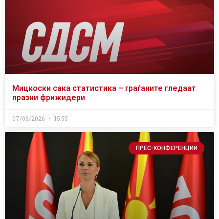
Мицкоски сака статистика – граѓаните гледаат
празни фрижидери
07/08/2026
15:55
ПРЕС-КОНФЕРЕНЦИИ