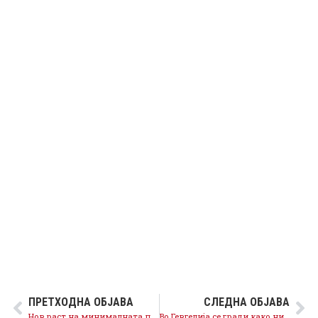
ПРЕТХОДНА ОБЈАВА
СЛЕДНА ОБЈАВА
Нов раст на минималната плата на 14.500 денари, дополнителни 66.000 денари годишно ќе завршат кај секој работник
Во Гевгелија се гради како никогаш досега, реформите во корист на граѓаните се на прав пат