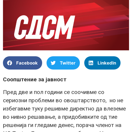
Facebook
Twitter
LinkedIn
Соопштение за јавност
Пред две и пол години се соочивме со
сериозни проблеми во овоштарството, но не
избегавме туку решивме директно да влеземе
во нивно решавање, а придобивките од тие
решенија ги гледаме денес, порача членот на