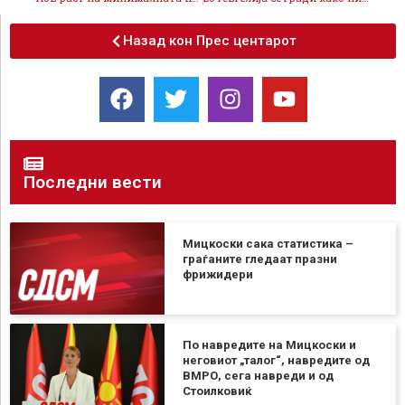
Назад кон Прес центарот
Последни вести
Мицкоски сака статистика –
граѓаните гледаат празни
фрижидери
По навредите на Мицкоски и
неговиот „талог“, навредите од
ВМРО, сега навреди и од
Стоилковиќ