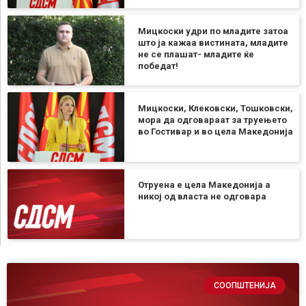
Мицкоски удри по младите затоа
што ја кажаа вистината, младите
не се плашат- младите ќе
победат!
Мицкоски, Клековски, Тошковски,
мора да одговараат за труењето
во Гостивар и во цела Македонија
Отруена е цела Македонија а
никој од власта не одговара
СООПШТЕНИЈА