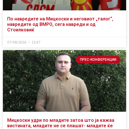
По навредите на Мицкоски и неговиот „талог“,
навредите од ВМРО, сега навреди и од
Стоилковиќ
07/08/2026
12:47
ПРЕС-КОНФЕРЕНЦИИ
Мицкоски удри по младите затоа што ја кажаа
вистината, младите не се плашат- младите ќе