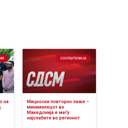
ИИ
СООПШТЕНИЈА
о на
Мицкоски повторно лаже –
д
минималецот во
Македонија е меѓу
најслабите во регионот