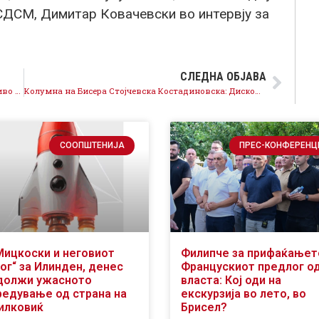
СДСМ, Димитар Ковачевски во интервју за
СЛЕДНА ОБЈАВА
Ковачевски: Верувам дека пратениците ќе се на ниво на задачата, граѓаните заслужуваат европска иднина
Колумна на Бисера Стојчевска Костадиновска: Дисконтинуираното ВМРО…
СООПШТЕНИЈА
ПРЕС-КОНФЕРЕНЦ
Мицкоски и неговиот
Филипче за прифаќањет
ог“ за Илинден, денес
Францускиот предлог о
должи ужасното
власта: Кој оди на
редување од страна на
екскурзија во лето, во
илковиќ
Брисел?