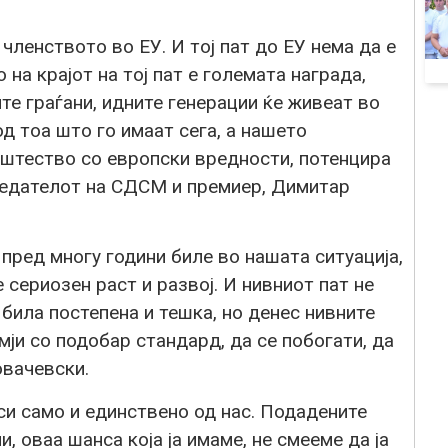
членството во ЕУ. И тој пат до ЕУ нема да е
 на крајот на тој пат е големата награда,
е граѓани, идните генерации ќе живеат во
д тоа што го имаат сега, а нашето
штество со европски вредности, потенцира
седателот на СДСМ и премиер, Димитар
 пред многу години биле во нашата ситуација,
 сериозен раст и развој. И нивниот пат не
 била постепена и тешка, но денес нивните
мји со подобар стандард, да се побогати, да
овачевски.
иси само и единствено од нас. Подадените
, оваа шанса која ја имаме, не смееме да ја