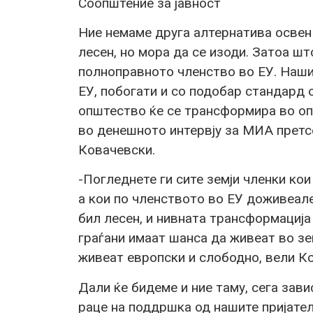
Соопштение за јавност
Ние немаме друга алтернатива освен 
лесен, но мора да се изоди. Затоа што
полноправното членство во ЕУ. Нашит
ЕУ, побогати и со подобар стандард о
општество ќе се трансформира во оп
во денешното интервју за МИА прет
Ковачевски.
-Погледнете ги сите земји членки кои
а кои по членството во ЕУ доживеале
бил лесен, и нивната трансформација
граѓани имаат шанса да живеат во зе
живеат европски и слободно, вели К
Дали ќе бидеме и ние таму, сега зав
раце на поддршка од нашите пријатели