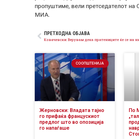
пропуштиме, вели претседателот на 
МИА.
ПРЕТХОДНА ОБЈАВА
СООПШТЕНИЈА
Жерновски: Владата тајно
По 
го прифаќа францускиот
„тал
предлог што во опозиција
про
го напаѓаше
нав
Сто