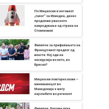
По Мицкоски и неговиот
„талог“ за Илинден, денес
продолжи ужасното
навредување од страна на
Стоилковиќ
Филипче за прифаќањето на
Францускиот предлог од
власта: Кој оди на
екскурзија во лето, во
Брисел?
Мицкоски повторно лаже –
минималецот во
Македонија е меѓу
најслабите во регионот
Филипче: Бараме итна