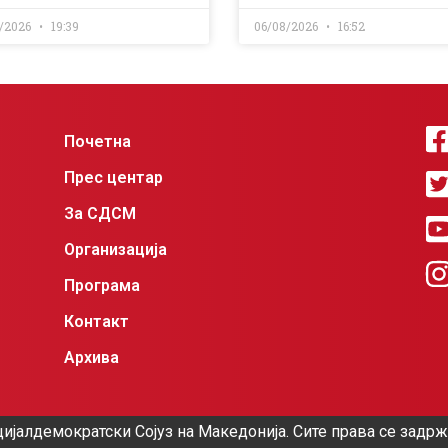
/2026
19:39
06/08/2026
16:52
Почетна
Прес центар
За СДСМ
Организација
Програма
Контакт
Архива
ијалдемократски Сојуз на Македонија. Сите права се задр