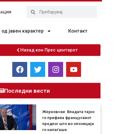
ЗАЦИИ
од јавен карактер
Контакт
Назад кон Прес центарот
Последни вести
Жерновски: Владата тајно
го прифаќа францускиот
предлог што во опозиција
го напаѓаше