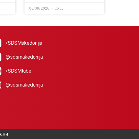
06/08/2026
16:51
/SDSMakedonija
@sdsmakedonija
/SDSMtube
@sdsmakedonija
жани