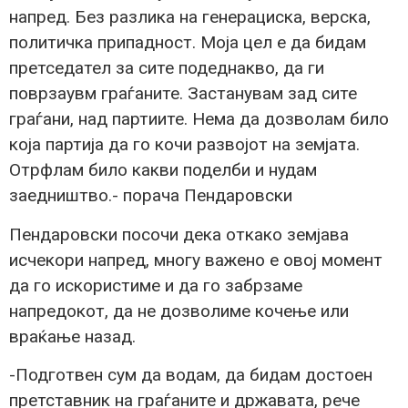
напред. Без разлика на генерациска, верска,
политичка припадност. Моја цел е да бидам
претседател за сите подеднакво, да ги
поврзаувм граѓаните. Застанувам зад сите
граѓани, над партиите. Нема да дозволам било
која партија да го кочи развојот на земјата.
Отрфлам било какви поделби и нудам
заедништво.- порача Пендаровски
Пендаровски посочи дека откако земјава
исчекори напред, многу важено е овој момент
да го искористиме и да го забрзаме
напредокот, да не дозволиме кочење или
враќање назад.
-Подготвен сум да водам, да бидам достоен
претставник на граѓаните и државата, рече