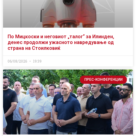
По Мицкоски и неговиот „талог“ за Илинден,
денес продолжи ужасното навредување од
страна на Стоилковиќ
06/08/2026
19:39
ПРЕС-КОНФЕРЕНЦИИ