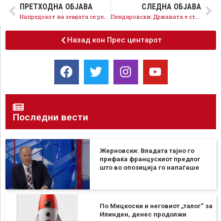
ПРЕТХОДНА ОБЈАВА
СЛЕДНА ОБЈАВА
Напредокот на земјата се рефлектира и врз напредокот на економијата: Рекордни инвестиции, нови работни места, поголеми плати
Пендаровски: Државата е стабилизирана и тоа носи придобивки за граѓаните, да продолжиме по тој пат
Назад кон Прес центарот
Последни вести
Жерновски: Владата тајно го
прифаќа францускиот предлог
што во опозиција го напаѓаше
По Мицкоски и неговиот „талог“ за
Илинден, денес продолжи