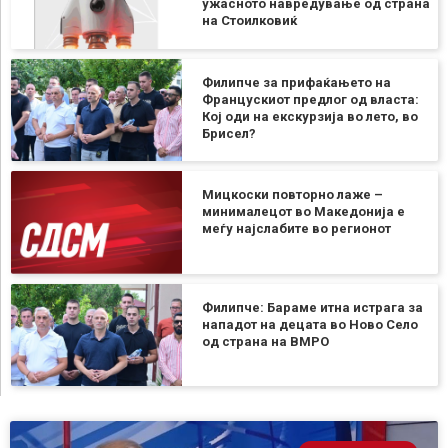
ужасното навредување од страна
на Стоилковиќ
Филипче за прифаќањето на
Францускиот предлог од власта:
Кој оди на екскурзија во лето, во
Брисел?
Мицкоски повторно лаже –
минималецот во Македонија е
меѓу најслабите во регионот
Филипче: Бараме итна истрага за
нападот на децата во Ново Село
од страна на ВМРО