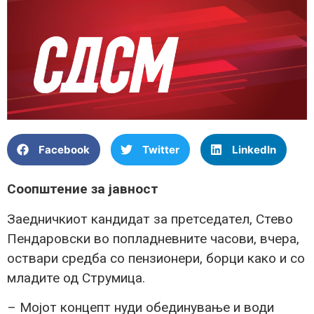
Facebook
Twitter
LinkedIn
Соопштение за јавност
Заедничкиот кандидат за претседател, Стево
Пендаровски во попладневните часови, вчера,
оствари средба со пензионери, борци како и со
младите од Струмица.
– Мојот концепт нуди обединување и води