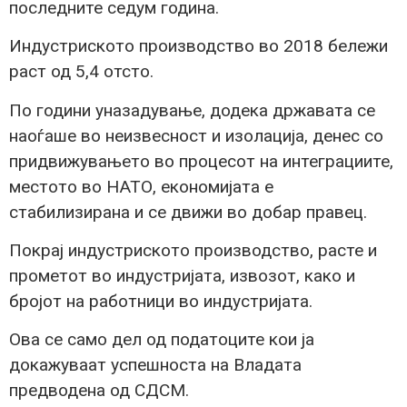
последните седум година.
Индустриското производство во 2018 бележи
раст од 5,4 отсто.
По години уназадување, додека државата се
наоѓаше во неизвесност и изолација, денес со
придвижувањето во процесот на интеграциите,
местото во НАТО, економијата е
стабилизирана и се движи во добар правец.
Покрај индустриското производство, расте и
прометот во индустријата, извозот, како и
бројот на работници во индустријата.
Ова се само дел од податоците кои ја
докажуваат успешноста на Владата
предводена од СДСМ.