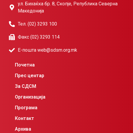
ул. Бихаќка бр. 8, Скопје, Република Северна
Македонија
Тел. (02) 3293 100
Факс (02) 3293 114
Е-пошта web@sdsm.org.mk
Почетна
Прес центар
За СДСМ
Организација
Програма
Контакт
Архива