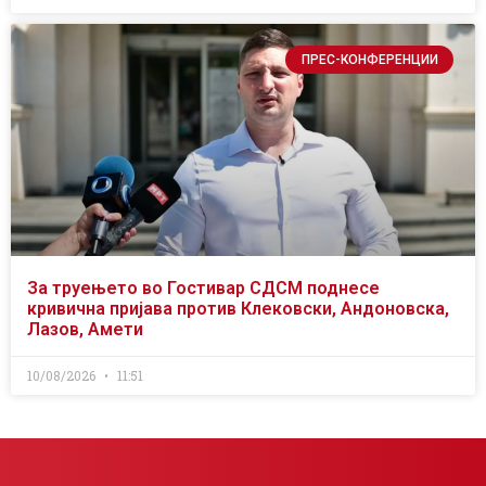
ПРЕС-КОНФЕРЕНЦИИ
За труењето во Гостивар СДСМ поднесе
кривична пријава против Клековски, Андоновска,
Лазов, Амети
10/08/2026
11:51