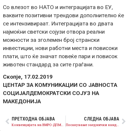
Со влезот во НАТО и интеграцијата во ЕУ,
ваквите позитивни трендови дополнително ќе
се интензивираат. Интеграцијата во двата
најмоќни светски сојузи отвора реални
можности за зголемен број странски
инвестиции, нови работни места и повисоки
плати, што ќе значат повеќе пари и повисок
животен стандард за сите граѓани.
Скопје, 17.02.2019
ЦЕНТАР ЗА КОМУНИКАЦИИ СО ЈАВНОСТА
СОЦИЈАЛДЕМОКРАТСКИ СОЈУЗ НА
МАКЕДОНИЈА
ПРЕТХОДНА ОБЈАВА
СЛЕДНА ОБЈАВА
Конвенцијата на ВМРО-ДПМНЕ е најобична фарса, Мицкоски сам го одбра неговиот кандидат, денеска е само официјализација
Посакуваме заеднички кандидат за Претседател, шансата е пред нас, да ја испратиме повторно пораката за единство на граѓаните