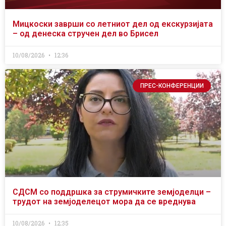
Мицкоски заврши со летниот дел од екскурзијата
– од денеска стручен дел во Брисел
10/08/2026
12:36
ПРЕС-КОНФЕРЕНЦИИ
СДСМ со поддршка за струмичките земјоделци –
трудот на земјоделецот мора да се вреднува
10/08/2026
12:35