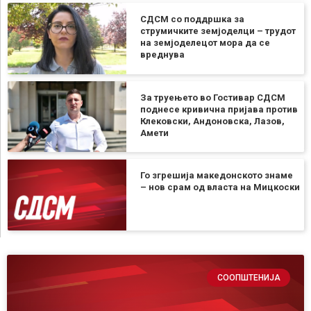
СДСМ со поддршка за
струмичките земјоделци – трудот
на земјоделецот мора да се
вреднува
За труењето во Гостивар СДСМ
поднесе кривична пријава против
Клековски, Андоновска, Лазов,
Амети
Го згрешија македонското знаме
– нов срам од власта на Мицкоски
СООПШТЕНИЈА