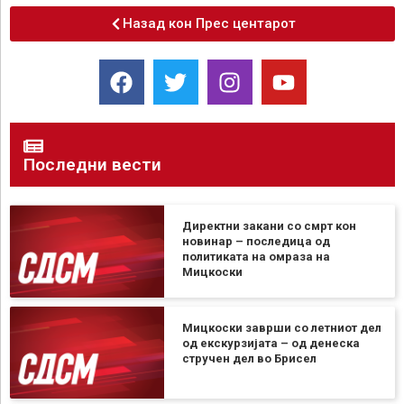
Назад кон Прес центарот
Последни вести
Директни закани со смрт кон
новинар – последица од
политиката на омраза на
Мицкоски
Мицкоски заврши со летниот дел
од екскурзијата – од денеска
стручен дел во Брисел