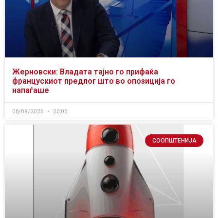
Жерновски: Владата тајно го прифаќа
францускиот предлог што во опозиција го
напаѓаше
06/08/2026
20:05
СООПШТЕНИЈА