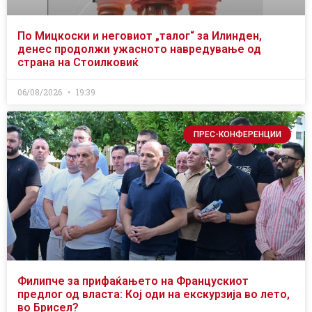
По Мицкоски и неговиот „талог“ за Илинден,
денес продолжи ужасното навредување од
страна на Стоилковиќ
06/08/2026
19:39
ПРЕС-КОНФЕРЕНЦИИ
Филипче за прифаќањето на Францускиот
предлог од власта: Кој оди на екскурзија во лето,
во Брисел?