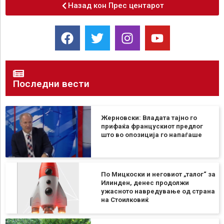
Назад кон Прес центарот
Последни вести
Жерновски: Владата тајно го
прифаќа францускиот предлог
што во опозиција го напаѓаше
По Мицкоски и неговиот „талог“ за
Илинден, денес продолжи
ужасното навредување од страна
на Стоилковиќ