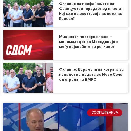
Филипче за прифаќањето на
Францускиот предлог од власта:
Кој оди на екскурзија во лето, во
Брисел?
Мицкоски повторно лаже –
минималецот во Македонија е
меѓу најслабите во регионот
Филипче: Бараме итна истрага за
нападот на децата во Ново Село
од страна на ВМРО
СООПШТЕНИЈА