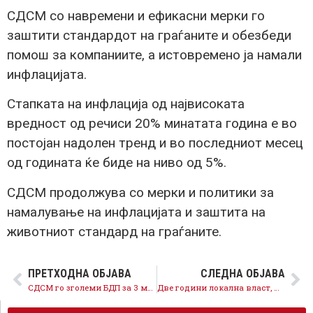
СДСМ со навремени и ефикасни мерки го
заштити стандардот на граѓаните и обезбеди
помош за компаниите, а истовремено ја намали
инфлацијата.
Стапката на инфлација од највисоката
вредност од речиси 20% минатата година е во
постојан надолен тренд и во последниот месец
од годината ќе биде на ниво од 5%.
СДСМ продолжува со мерки и политики за
намалување на инфлацијата и заштита на
животниот стандард на граѓаните.
ПРЕТХОДНА ОБЈАВА
СЛЕДНА ОБЈАВА
СДСМ го зголеми БДП за 3 милијарди евра во споредба со ДПМНЕ
Две години локална власт, ДПМНЕ ги изневери граѓаните