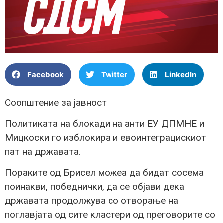
Facebook
Twitter
LinkedIn
Соопштение за јавност
Политиката на блокади на анти ЕУ ДПМНЕ и
Мицкоски го изблокира и евоинтеграцискиот
пат на државата.
Пораките од Брисел можеа да бидат сосема
поинакви, победнички, да се објави дека
државата продолжува со отворање на
поглавјата од сите кластери од преговорите со