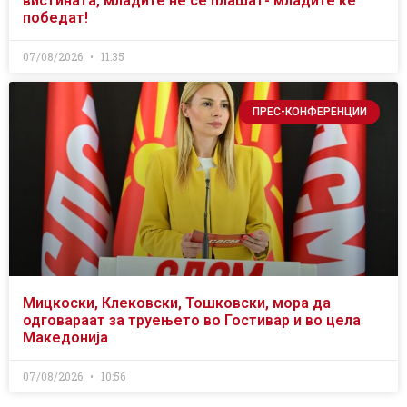
вистината, младите не се плашат- младите ќе
победат!
07/08/2026
11:35
ПРЕС-КОНФЕРЕНЦИИ
Мицкоски, Клековски, Тошковски, мора да
одговараат за труењето во Гостивар и во цела
Македонија
07/08/2026
10:56