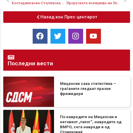
Костадиновска-Стојчевска: Политики на СДСМ носат повеќе за сите, 2,6 милијарди евра поддршка за граѓаните
Проруската коалциија на Левица и ДПМНЕ и наштети на земјата, исто како Букурешт 2008-ма
Назад кон Прес центарот
Последни вести
Мицкоски сака статистика –
граѓаните гледаат празни
фрижидери
По навредите на Мицкоски и
неговиот „талог“, навредите од
ВМРО, сега навреди и од
Стоилковиќ