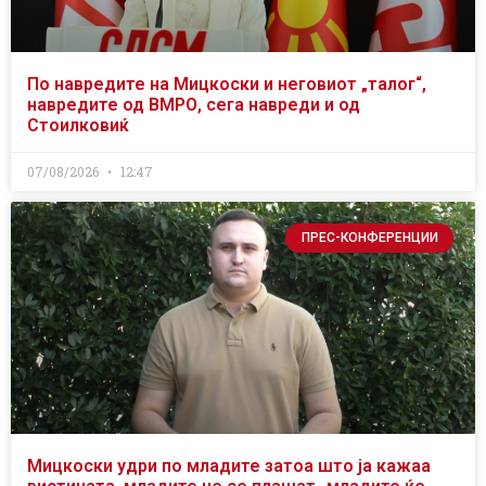
По навредите на Мицкоски и неговиот „талог“,
навредите од ВМРО, сега навреди и од
Стоилковиќ
07/08/2026
12:47
ПРЕС-КОНФЕРЕНЦИИ
Мицкоски удри по младите затоа што ја кажаа