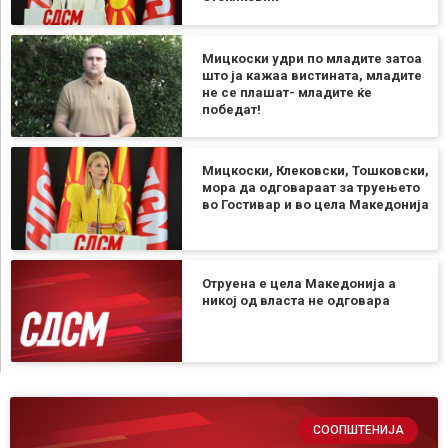
Мицкоски удри по младите затоа
што ја кажаа вистината, младите
не се плашат- младите ќе
победат!
Мицкоски, Клековски, Тошковски,
мора да одговараат за труењето
во Гостивар и во цела Македонија
Отруена е цела Македонија а
никој од власта не одговара
СООПШТЕНИЈА