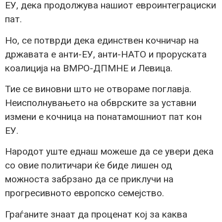
ЕУ, дека продолжува нашиот евроинтеграциски
пат.
Но, се потврди дека единствен кочничар на
државата е анти-ЕУ, анти-НАТО и проруската
коалиција на ВМРО-ДПМНЕ и Левица.
Тие се виновни што не отвораме поглавја.
Неисполнувањето на обврските за уставни
измени е кочница на понатамошниот пат кон
ЕУ.
Народот уште еднаш можеше да се увери дека
со овие политичари ќе биде лишен од
можноста забрзано да се приклучи на
прогресивното европско семејство.
Граѓаните знаат да проценат кој за каква