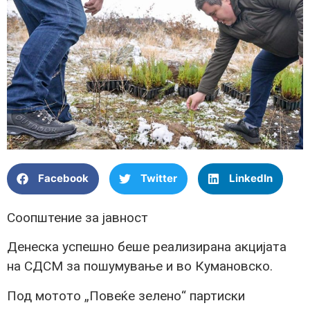
Facebook
Twitter
LinkedIn
Соопштение за јавност
Денеска успешно беше реализирана акцијата
на СДСМ за пошумување и во Кумановско.
Под мотото „Повеќе зелено“ партиски