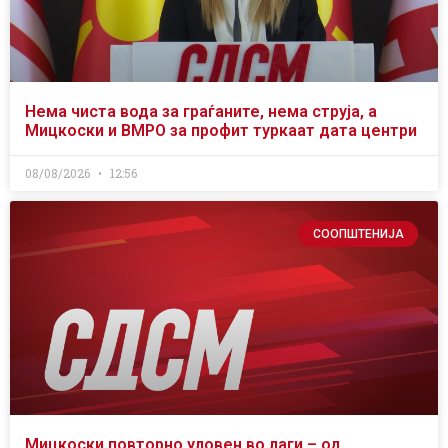
Нема чиста вода за граѓаните, нема струја, а
Мицкоски и ВМРО за профит туркаат дата центри
08/08/2026
12:56
СООПШТЕНИЈА
Мицкоски повторно уловен во лаги – од