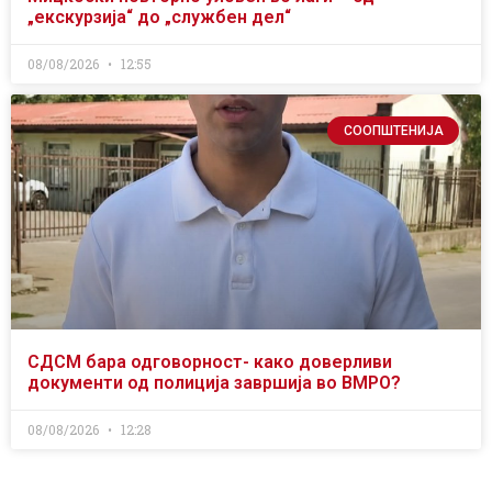
„екскурзија“ до „службен дел“
08/08/2026
12:55
СООПШТЕНИЈА
СДСМ бара одговорност- како доверливи
документи од полиција завршија во ВМРО?
08/08/2026
12:28