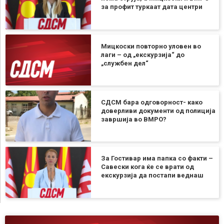
за профит туркаат дата центри
Мицкоски повторно уловен во
лаги – од „екскурзија“ до
„службен дел“
СДСМ бара одговорност- како
доверливи документи од полиција
завршија во ВМРО?
За Гостивар има папка со факти –
Савески кога ќе се врати од
екскурзија да постапи веднаш