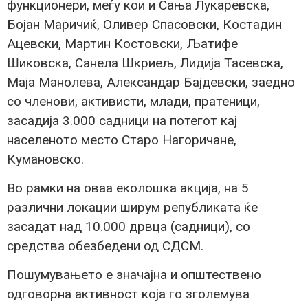
функционери, меѓу кои и Сања Лукаревска,
Бојан Маричиќ, Оливер Спасовски, Костадин
Ацевски, Мартин Костовски, Љатифе
Шиковска, Санела Шкриељ, Лидија Тасевска,
Маја Манолева, Александар Бајдевски, заедно
со членови, активисти, млади, пратеници,
засадија 3.000 садници на потегот кај
населеното место Старо Нагоричане,
Кумановско.
Во рамки на оваа еколошка акција, на 5
различни локации ширум републиката ќе
засадат над 10.000 дрвца (садници), со
средства обезбедени од СДСМ.
Пошумувањето е значајна и општествено
одговорна активност која го зголемува