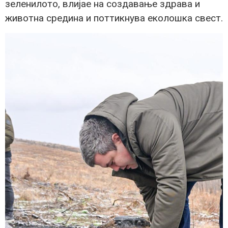
зеленилото, влијае на создавање здрава и
животна средина и поттикнува еколошка свест.