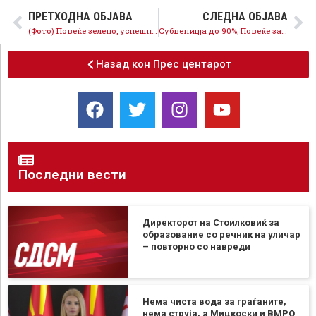
ПРЕТХОДНА ОБЈАВА
СЛЕДНА ОБЈАВА
(Фото) Повеќе зелено, успешно спроведена акцијата на СДСМ за пошумување во Ресенско
Субвеницја до 90%, Повеќе за сите се и мерките за помали сметки на струја за граѓаните и компаниите
Назад кон Прес центарот
Последни вести
Директорот на Стоилковиќ за
образование со речник на уличар
– повторно со навреди
Нема чиста вода за граѓаните,
нема струја, а Мицкоски и ВМРО