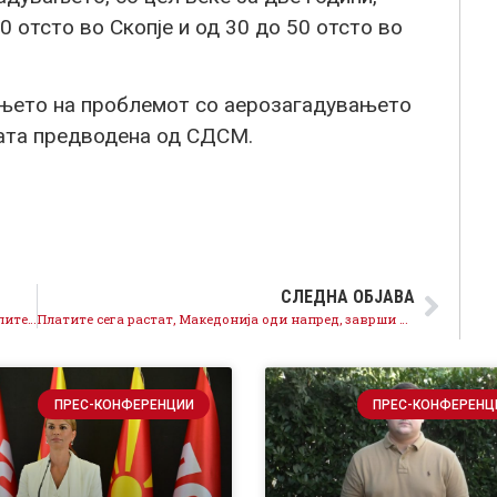
 отсто во Скопје и од 30 до 50 отсто во
њето на проблемот со аерозагадувањето
дата предводена од СДСМ.
СЛЕДНА ОБЈАВА
Пионот Мицкоски призна дека е горд на криминалите на ВМРО-ДПМНЕ и својот ментор , но нема да го спаси Груевски од одговорност
Платите сега растат, Македонија оди напред, заврши криминалното црнило на ВМРО-ДПМНЕ кое 11 години ги осиромашуваше граѓаните
ПРЕС-КОНФЕРЕНЦИИ
ПРЕС-КОНФЕРЕНЦ