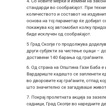
4. Со новите мерки и измени на зако
стандарди во сообраќајот. При техни
количеството и составот на издувнит
основа на тој параметар ќе добијат 
покажува кој автомобил колку придо
биде исклучен од сообраќајот.
5 Град Скопје го продолжува доделу
други субјекти за чистење оџаци – д
доставени 140 барања од граѓаните.
6. Од страна на Општина Гази Баба е
Вардариште кадешто се запленети еде
во дворовите кај граѓаните, отпад ко
што значително се загадуваше живот
7. Покрај пролетната акција за зазел
садници, Град Скопје во наредните д