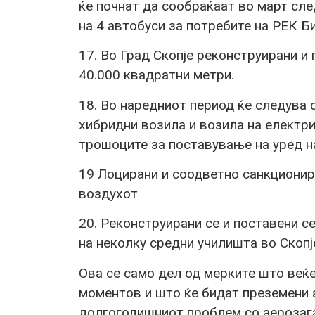
ќе почнат да сообраќаат во март сле
на 4 автобуси за потребите на РЕК Б
17. Во Град Скопје реконструирани и
40.000 квадратни метри.
18. Во наредниот период ќе следува
хибридни возила и возила на електри
трошоците за поставување на уред на
19 Лоцирани и соодветно санкционира
воздухот
20. Реконструирани се и поставени с
на неколку средни училишта во Скопј
Ова се само дел од мерките што веќе
моментов и што ќе бидат преземени 
долгогодишниот проблем со аерозага