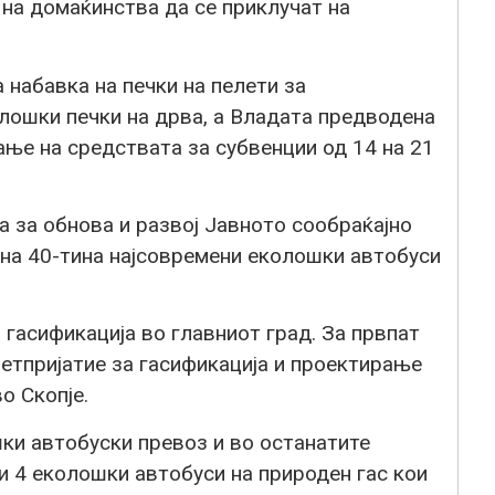
 на домаќинства да се приклучат на
 набавка на печки на пелети за
олошки печки на дрва, а Владата предводена
ње на средствата за субвенции од 14 на 21
а за обнова и развој Јавното сообраќајно
 на 40-тина најсовремени еколошки автобуси
 гасификација во главниот град. За првпат
етпријатие за гасификација и проектирање
о Скопје.
ки автобуски превоз и во останатите
и 4 еколошки автобуси на природен гас кои