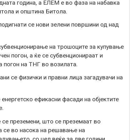
дната година, а ЕЛЕМ е во фаза на набавка
итола и општина Битола.
 подигнати се нови зелени површини од над
 субвенционирање на трошоците за купување
чен погон, а ќе се субвенционираат и
 погон на ТНГ во возилата.
ни се физички и правни лица загадувачи на
е енергетско ефикасни фасади на објектите
е.
 се преземени, што се преземаат во
а се во насока на решавање на
дувањето, со цел веќе за две години,