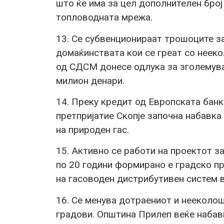
што ќе има за цел дополнителен број
топловодната мрежа.
13. Се субвенционираат трошоците за
домаќинствата кои се греат со неек
од СДСМ донесе одлука за зголемува
милион денари.
14. Преку кредит од Европската банк
претпријатие Скопје започна набавка
на природен гас.
15. Активно се работи на проектот за
по 20 години формирано е градско пр
на гасоводен дистрибутивен систем в
16. Се менува дотраениот и нееколош
градови. Општина Прилеп веќе набав