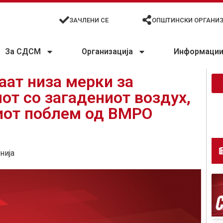
ЗАЧЛЕНИ СЕ
ОПШТИНСКИ ОРГАНИ
За СДСМ
Организација
Информации 
аат низа мерки за
т со загадениот воздух,
ниот поблем од ВМРО
нија