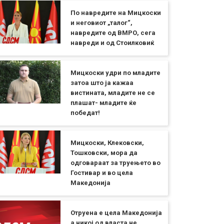
По навредите на Мицкоски
и неговиот „талог“,
навредите од ВМРО, сега
навреди и од Стоилковиќ
Мицкоски удри по младите
затоа што ја кажаа
вистината, младите не се
плашат- младите ќе
победат!
Мицкоски, Клековски,
Тошковски, мора да
одговараат за труењето во
Гостивар и во цела
Македонија
Отруена е цела Македонија
а никој од власта не