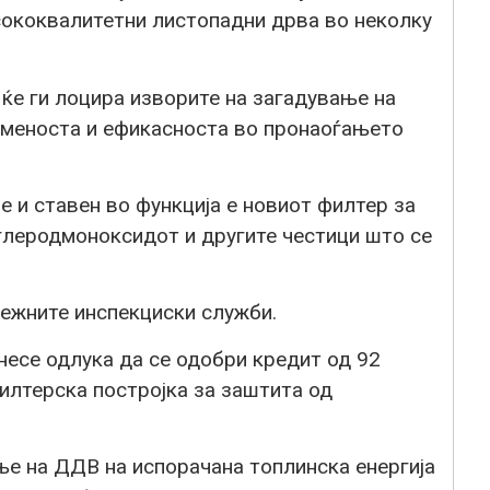
сококвалитетни листопадни дрва во неколку
 ќе ги лоцира изворите на загадување на
еменоста и ефикасноста во пронаоѓањето
е и ставен во функција е новиот филтер за
глеродмоноксидот и другите честици што се
лежните инспекциски служби.
есе одлука да се одобри кредит од 92
илтерска постројка за заштита од
ње на ДДВ на испорачана топлинска енергија