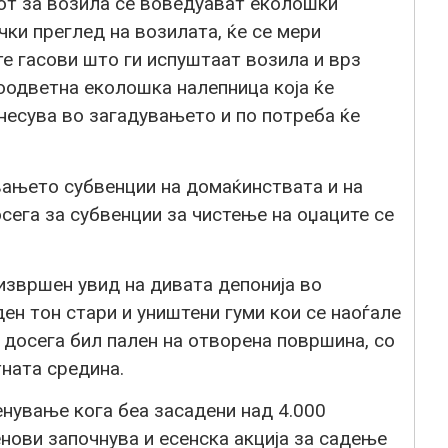
нот за возила се воведуават еколошки
чки преглед на возилата, ќе се мери
е гасови што ги испуштаат возила и врз
соодветна еколошка налепница која ќе
несува во загадувањето и по потреба ќе
вањето субвенции на домаќинствата и на
осега за субвенции за чистење на оџаците се
 извршен увид на дивата депонија во
н тон стари и уништени гуми кои се наоѓале
ј досега бил пален на отворена површина, со
ната средина.
енување кога беа засадени над 4.000
енови започнува и есенска акција за садење