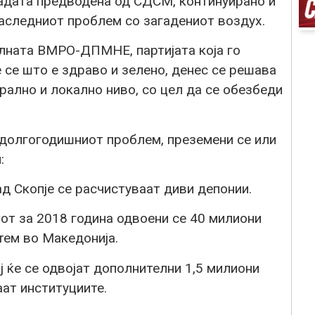
ладата предводена од СДСМ, континуирано и
аследниот проблем со загадениот воздух.
лната ВМРО-ДПМНЕ, партијата која го
се што е здраво и зелено, денес се решава
трално и локално ниво, со цел да се обезбеди
 долгогодишниот проблем, преземени се или
:
ад Скопје се расчистуваат диви депонии.
тот за 2018 година одвоени се 40 милиони
тем во Македонија.
ој ќе се одвојат дополнителни 1,5 милиони
аат институциите.