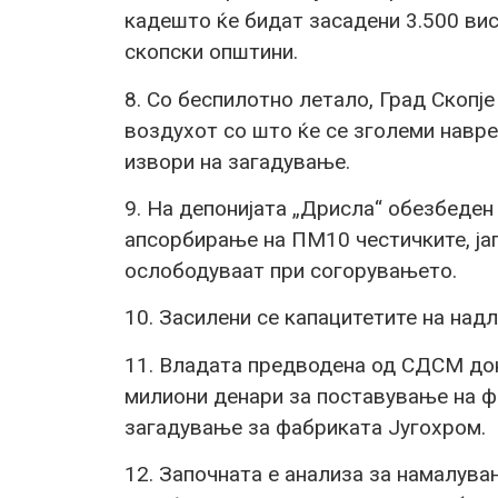
кадешто ќе бидат засадени 3.500 ви
скопски општини.
8. Со беспилотно летало, Град Скопје
воздухот со што ќе се зголеми навр
извори на загадување.
9. На депонијата „Дрисла“ обезбеден 
апсорбирање на ПМ10 честичките, ја
ослободуваат при согорувањето.
10. Засилени се капацитетите на над
11. Владата предводена од СДСМ дон
милиони денари за поставување на ф
загадување за фабриката Југохром.
12. Започната е анализа за намалува