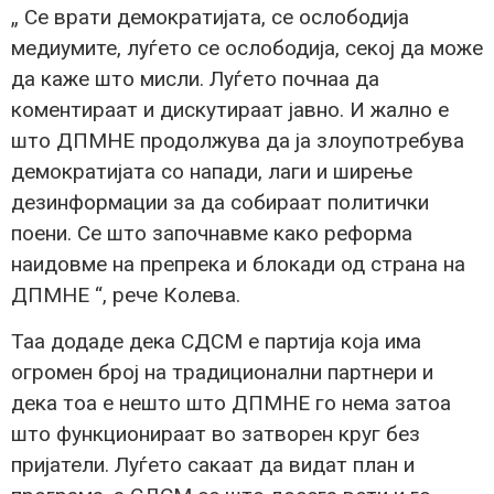
„ Се врати демократијата, се ослободија
медиумите, луѓето се ослободија, секој да може
да каже што мисли. Луѓето почнаа да
коментираат и дискутираат јавно. И жално е
што ДПМНЕ продолжува да ја злоупотребува
демократијата со напади, лаги и ширење
дезинформации за да собираат политички
поени. Се што започнавме како реформа
наидовме на препрека и блокади од страна на
ДПМНЕ “, рече Колева.
Таа додаде дека СДСМ е партија која има
огромен број на традиционални партнери и
дека тоа е нешто што ДПМНЕ го нема затоа
што функционираат во затворен круг без
пријатели. Луѓето сакаат да видат план и