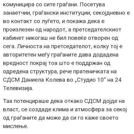
комуницира со сите граѓани. Посетува
занаетчии, граѓански институции, секојдневно е
во контакт со луѓето, и покажа дека е
произлезен од народот, а претседателскиот
кабинет никогаш не бил повеќе отворен од
сега. Личноста на претседателот, колку тој е
авторитетен меѓу граѓаните дава додадена
вредност покрај тоа што е поддржан од
одредена структура, рече пратеничката на
СДСМ Даниела Колева во „Студио 10“ на 24
Телевизија.
Таа потенцираше дека откако СДСМ дојде на
власт, се создаде клима и атмосфера за секој
од граѓаните да може да си го каже своето
мислење.