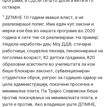
програма, а СДСМ се што досега вети и го
оствари.
“ ДПМНЕ 10 години имаше власт, а не
реализираше попис. Има еден куп закони и
мерки кои беа во нашата програма во 2020
година и сите тие се реализирани. На пример:
Недела неработен ден, Мој ДДВ, стечајни
работници, социјална пензија, пензионирање на
поголема возраст, 82 детски градинки, 820
образовни асистенти во училиштата за кои
беше блокиран законот, субвенциониран
студентски оброк, регрес за годишен одмор на
цела администрација, покачени просечна и
минимална плата. Па Трајко Славевски беше
против покачување на минималната плата, и
уште е против. Ако владееше уште ДПМНЕ,