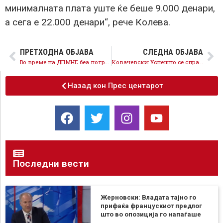
минималната плата уште ќе беше 9.000 денари,
а сега е 22.000 денари“, рече Колева.
ПРЕТХОДНА ОБЈАВА
СЛЕДНА ОБЈАВА
Во време на ДПМНЕ беа потребни 4 минимални плати за потрошувачка кошница, денеска 2
Ковачевски: Успешно се справивме со енергетската криза, 660 илјади граѓани имаат помали сметки за струја
Назад кон Прес центарот
Последни вести
Жерновски: Владата тајно го
прифаќа францускиот предлог
што во опозиција го напаѓаше