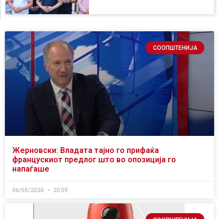
СООПШТЕНИЈА
Жерновски: Владата тајно го прифаќа
францускиот предлог што во опозиција го
напаѓаше
06/08/2026
20:05