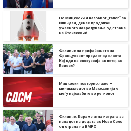
По Мицкоски и неговиот „талог“ за
Илинден, денес продолжи
ужасното навредување од страна
на Стоилковиќ
Филипче за прифаќањето на
Францускиот предлог од власта:
Кој оди на екскурзија во лето, во
Брисел?
Мицкоски повторно лаже –
минималецот во Македонија е
меѓу најслабите во регионот
Филипче: Бараме итна истрага за
нападот на децата во Ново Село
од страна на ВМРО