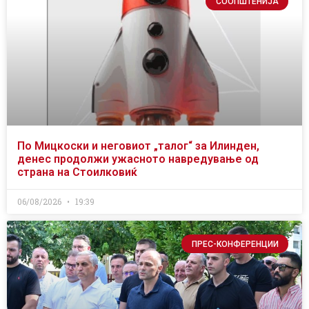
СООПШТЕНИЈА
По Мицкоски и неговиот „талог“ за Илинден,
денес продолжи ужасното навредување од
страна на Стоилковиќ
06/08/2026
19:39
ПРЕС-КОНФЕРЕНЦИИ