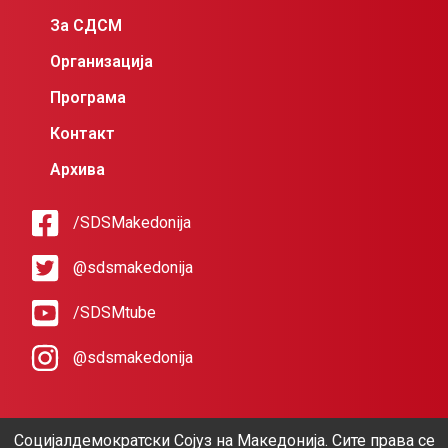
За СДСМ
Организација
Програма
Контакт
Архива
/SDSMakedonija
@sdsmakedonija
/SDSMtube
@sdsmakedonija
Социјалдемократски Сојуз на Македонија. Сите права се