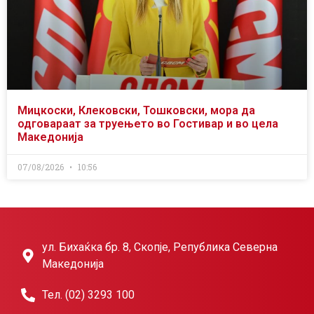
Мицкоски, Клековски, Тошковски, мора да
одговараат за труењето во Гостивар и во цела
Македонија
07/08/2026
10:56
ул. Бихаќка бр. 8, Скопје, Република Северна
Македонија
Тел. (02) 3293 100