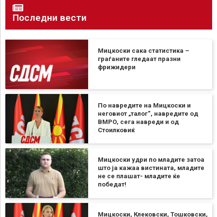
Последни вести
Мицкоски сака статистика –
граѓаните гледаат празни
фрижидери
По навредите на Мицкоски и
неговиот „талог“, навредите од
ВМРО, сега навреди и од
Стоилковиќ
Мицкоски удри по младите затоа
што ја кажаа вистината, младите
не се плашат- младите ќе
победат!
Мицкоски, Клековски, Тошковски,