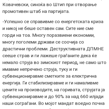
Ковачевски, синоќа во Штип при отворање
промотивен штаб на партијата.
-Успешно се справивме со енергетската криза
и никој не беше оставен сам. Сите ние сме
горди на тоа. Многу поразвиени економии,
многу поголеми држави се соочија со
драстични проблеми. Деструктивната ДПМНЕ
сееше страв и ги лажеше граѓаните дека ќе
немало струја во зимскиот период, не само што
имавме непречено струја, туку и ги
субвенциониравме сметките за електрична
енергија. Ги стабилизиравме и ги намаливме
цените на производите, на горивата, струјата ја
субвенциониравме и до 90% за над 660 илјади
наши сограѓани. Во мојот мандат воедно почна