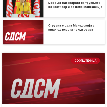
мора да одговараат за труењето
во Гостивар и во цела Македонија
Отруена е цела Македонија а
никој од власта не одговара
СООПШТЕНИЈА