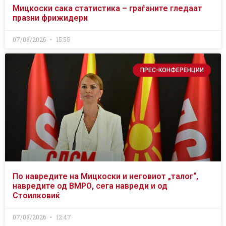
Мицкоски сака статистика – граѓаните гледаат
празни фрижидери
07/08/2026
15:55
ПРЕС-КОНФЕРЕНЦИИ
По навредите на Мицкоски и неговиот „талог“,
навредите од ВМРО, сега навреди и од
Стоилковиќ
07/08/2026
12:47