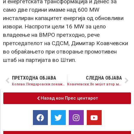
и енергетската трансформација и денес за
само две години имаме над 600 МW
инсталиран капацитет енергија од обновливи
извори. Наспроти цели 16 МW за цело
владеење на ВМРО претходно, рече
претседателот на СДСМ, Димитар Коавчевски
во обраќањето при отворање промотивен
штаб на партијата во Штип.
ПРЕТХОДНА ОБЈАВА
СЛЕДНА ОБЈАВА
Колева: Пендаровски покажа дека е претседател на сите граѓани во државата
Ковачевски: Во мојот втор мандат како премиер 1.000 евра просечна плата и минимална плата од 600 евра
Назад кон Прес центарот