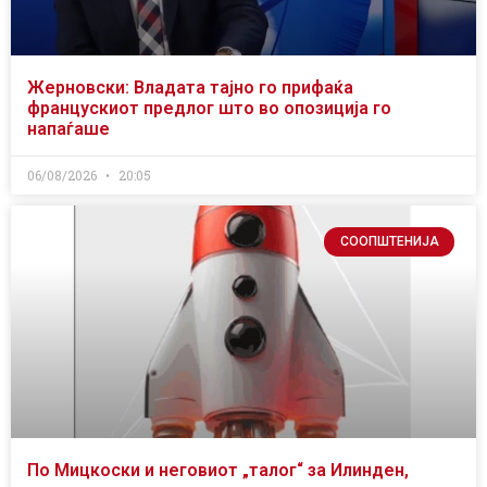
Жерновски: Владата тајно го прифаќа
францускиот предлог што во опозиција го
напаѓаше
06/08/2026
20:05
СООПШТЕНИЈА
По Мицкоски и неговиот „талог“ за Илинден,