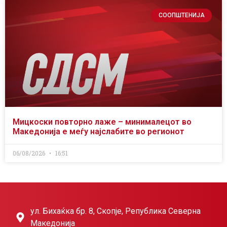
СООПШТЕНИЈА
Мицкоски повторно лаже – минималецот во
Македонија е меѓу најслабите во регионот
06/08/2026
16:51
ул. Бихаќка бр. 8, Скопје, Република Северна
Македонија