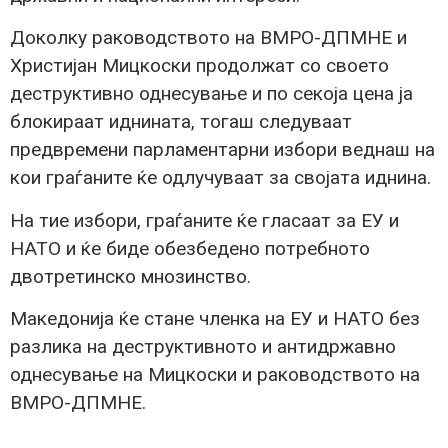
Доколку раководството на ВМРО-ДПМНЕ и
Христијан Мицкоски продолжат со своето
деструктивно однесување и по секоја цена ја
блокираат иднината, тогаш следуваат
предвремени парламентарни избори веднаш на
кои граѓаните ќе одлучуваат за својата иднина.
На тие избори, граѓаните ќе гласаат за ЕУ и
НАТО и ќе биде обезбедено потребното
двотретинско мнозинство.
Македонија ќе стане членка на ЕУ и НАТО без
разлика на деструктивното и антидржавно
однесување на Мицкоски и раководството на
ВМРО-ДПМНЕ.