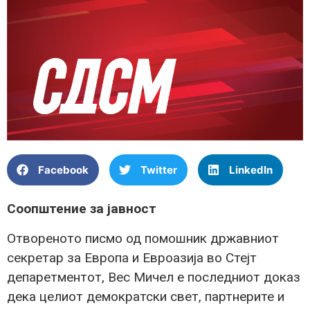
Facebook
Twitter
LinkedIn
Соопштение за јавност
Отвореното писмо од помошник државниот
секретар за Европа и Евроазија во Стејт
депаретментот, Вес Мичел е последниот доказ
дека целиот демократски свет, партнерите и