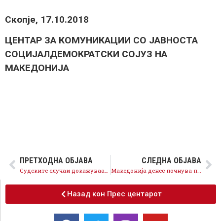
Скопје, 17.10.2018
ЦЕНТАР ЗА КОМУНИКАЦИИ СО ЈАВНОСТА
СОЦИЈАЛДЕМОКРАТСКИ СОЈУЗ НА
МАКЕДОНИЈА
ПРЕТХОДНА ОБЈАВА
СЛЕДНА ОБЈАВА
Судските случаи докажуваат како ВМРО-ДПМНЕ управувало со државата, се санираат штетите од криминалното владеење на ВМРО-ДПМНЕ
Македонија денес почнува преговори за членство во НАТО и чекори кон ЕУ, антизападното раководство на ВМРО-ДПМНЕ нема да ја кочи иднината
Назад кон Прес центарот