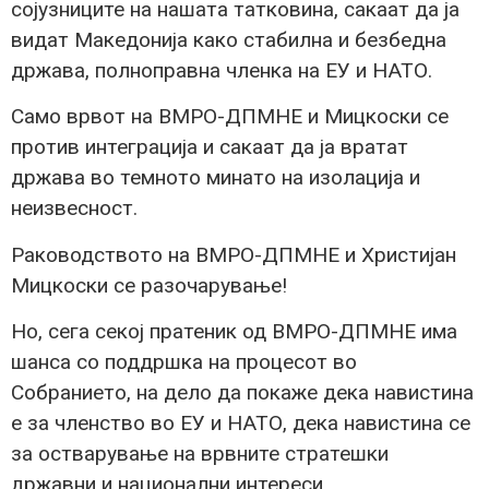
сојузниците на нашата татковина, сакаат да ја
видат Македонија како стабилна и безбедна
држава, полноправна членка на ЕУ и НАТО.
Само врвот на ВМРО-ДПМНЕ и Мицкоски се
против интеграција и сакаат да ја вратат
држава во темното минато на изолација и
неизвесност.
Раководството на ВМРО-ДПМНЕ и Христијан
Мицкоски се разочарување!
Но, сега секој пратеник од ВМРО-ДПМНЕ има
шанса со поддршка на процесот во
Собранието, на дело да покаже дека навистина
е за членство во ЕУ и НАТО, дека навистина се
за остварување на врвните стратешки
државни и национални интереси.