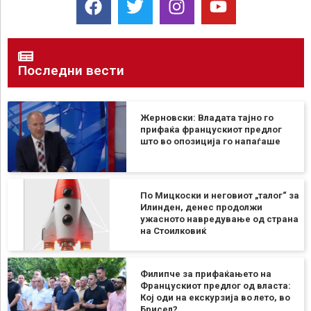
Последни вести
Жерновски: Владата тајно го
прифаќа францускиот предлог
што во опозиција го напаѓаше
По Мицкоски и неговиот „талог“ за
Илинден, денес продолжи
ужасното навредување од страна
на Стоилковиќ
Филипче за прифаќањето на
Францускиот предлог од власта:
Кој оди на екскурзија во лето, во
Брисел?