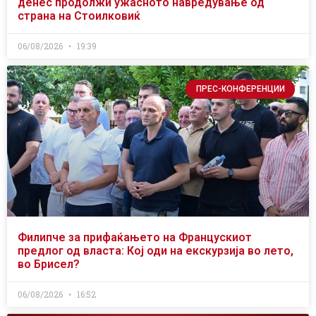
денес продолжи ужасното навредување од
страна на Стоилковиќ
06/08/2026
19:39
ПРЕС-КОНФЕРЕНЦИИ
Филипче за прифаќањето на Францускиот
предлог од власта: Кој оди на екскурзија во лето,
во Брисел?
06/08/2026
16:52