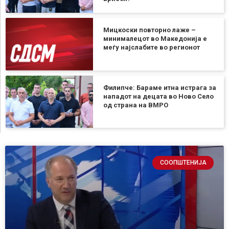
Мицкоски повторно лаже –
минималецот во Македонија е
меѓу најслабите во регионот
Филипче: Бараме итна истрага за
нападот на децата во Ново Село
од страна на ВМРО
СООПШТЕНИЈА